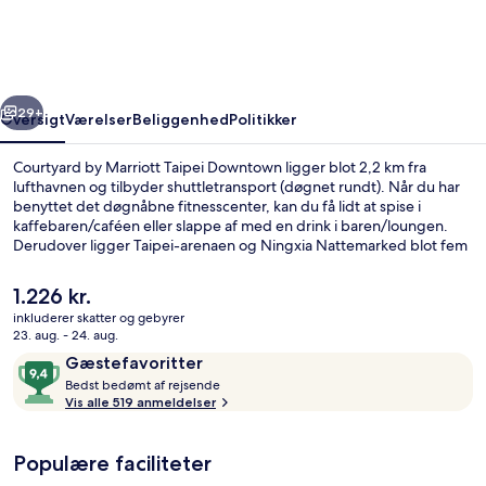
Taipei
Downtown
rige
Næste
29+
Oversigt
Værelser
Beliggenhed
Politikker
Courtyard by Marriott Taipei Downtown ligger blot 2,2 km fra
lufthavnen og tilbyder shuttletransport (døgnet rundt). Når du har
benyttet det døgnåbne fitnesscenter, kan du få lidt at spise i
kaffebaren/caféen eller slappe af med en drink i baren/loungen.
Derudover ligger Taipei-arenaen og Ningxia Nattemarked blot fem
minutters kørsel væk. Rejsende er vilde med stedets hjælpsomme
personale og generelle forhold. Offentlig transport ligger kun en
Den
1.226 kr.
kort gåtur væk: Xingtian Tempel Metrostation ligger 8 minutter væk
nuværende
inkluderer skatter og gebyrer
og Zhongshan Junior High School Metrostation ligger 11 minutter
pris
23. aug. - 24. aug.
derfra.
Udendørsområde
er
Anmeldelser
9,4
Gæstefavoritter
1.226 kr.
B
ud
Bedst bedømt af rejsende
e
Vis alle 519 anmeldelser
af
d
10,
s
Gæstefavoritter
Populære faciliteter
t