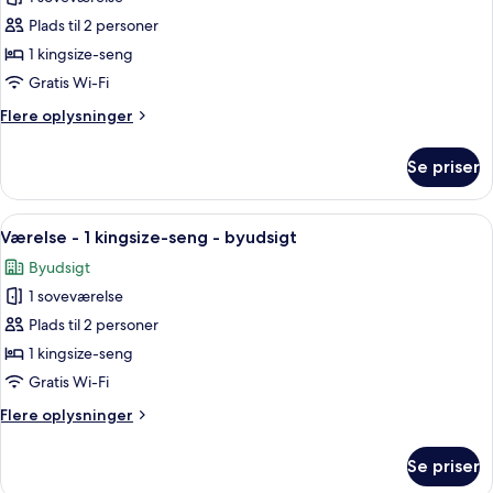
af
Executive-
Plads til 2 personer
værelse
1 kingsize-seng
-
Gratis Wi-Fi
1
Flere
Flere oplysninger
kingsize-
oplysninger
seng
om
Se priser
Executive-
værelse
-
Indlæs
Et moderne hotelværelse med en stor s
2
1
Værelse - 1 kingsize-seng - byudsigt
alle
kingsize-
Byudsigt
seng
billeder
1 soveværelse
af
Værelse
Plads til 2 personer
-
1 kingsize-seng
1
Gratis Wi-Fi
kingsize-
Flere
Flere oplysninger
seng
oplysninger
-
om
Se priser
Værelse
byudsigt
-