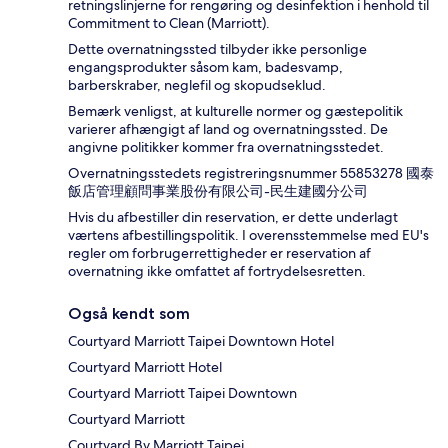
retningslinjerne for rengøring og desinfektion i henhold til
Commitment to Clean (Marriott).
Dette overnatningssted tilbyder ikke personlige
engangsprodukter såsom kam, badesvamp,
barberskraber, neglefil og skopudseklud.
Bemærk venligst, at kulturelle normer og gæstepolitik
varierer afhængigt af land og overnatningssted. De
angivne politikker kommer fra overnatningsstedet.
Overnatningsstedets registreringsnummer 55853278 國泰
飯店管理顧問事業股份有限公司-民生建國分公司
Hvis du afbestiller din reservation, er dette underlagt
værtens afbestillingspolitik. I overensstemmelse med EU's
regler om forbrugerrettigheder er reservation af
overnatning ikke omfattet af fortrydelsesretten.
Også kendt som
Courtyard Marriott Taipei Downtown Hotel
Courtyard Marriott Hotel
Courtyard Marriott Taipei Downtown
Courtyard Marriott
Courtyard By Marriott Taipei