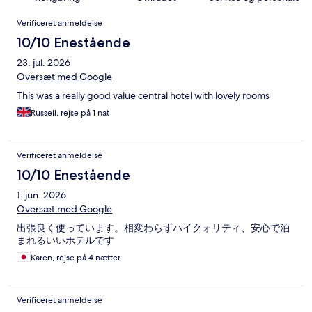
Anmeldelser
Verificeret anmeldelse
10/10 Enestående
23. jul. 2026
Oversæt med Google
This was a really good value central hotel with lovely rooms
Russell, rejse på 1 nat
Verificeret anmeldelse
10/10 Enestående
1. jun. 2026
Oversæt med Google
出張良く使っています。相変わらずハイクォリティ、安心で泊
まれるいいホテルです
Karen, rejse på 4 nætter
Verificeret anmeldelse