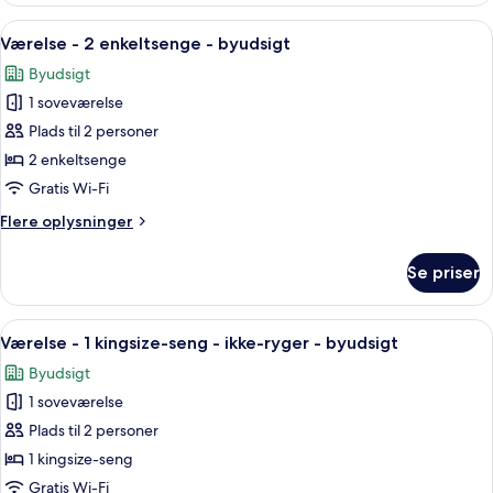
1
Indlæs
Et hotelværelse med to senge, en sofa
2
kingsize-
Værelse - 2 enkeltsenge - byudsigt
alle
seng
Byudsigt
-
billeder
byudsigt
1 soveværelse
af
Værelse
Plads til 2 personer
-
2 enkeltsenge
2
Gratis Wi-Fi
enkeltsenge
Flere
Flere oplysninger
-
oplysninger
byudsigt
om
Se priser
Værelse
-
2
Indlæs
Et hotelværelse med seng, sofa, et ru
3
enkeltsenge
Værelse - 1 kingsize-seng - ikke-ryger - byudsigt
alle
-
Byudsigt
byudsigt
billeder
1 soveværelse
af
Værelse
Plads til 2 personer
-
1 kingsize-seng
1
Gratis Wi-Fi