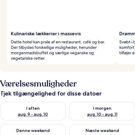
Kulinariske lækkerier i massevis
Drømme
Dette hotel kan prale af en restaurant, café og bar.
Svøbt i
Der tilbydes forskellige muligheder, herunder
komfort
morgenmadsbuffet og særlige veganske og
tilføjer 
vegetariske retter.
Værelsesmuligheder
Tjek tilgængelighed for disse datoer
Tjek tilgængelighed for i aften aug. 9 - aug. 10
Tjek tilgængelighed for i morg
I aften
I morgen
aug. 9 - aug. 10
aug. 10 - aug. 11
Tjek tilgængelighed for denne weekend aug. 14 - aug. 16
Tjek tilgængelighed for næste
Denne weekend
Næste weekend