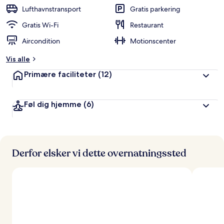
b
Lufthavnstransport
Gratis parkering
e
d
Gratis Wi-Fi
Restaurant
ø
Aircondition
Motionscenter
m
t
Vis alle
a
Primære faciliteter
(12)
f
r
Føl dig hjemme
(6)
e
j
s
e
n
d
Derfor elsker vi dette overnatningssted
e