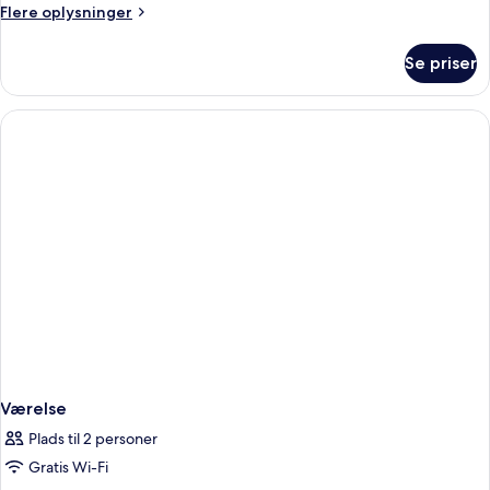
Flere
Flere oplysninger
oplysninger
om
Se priser
Værelse
Værelse
Plads til 2 personer
Gratis Wi-Fi