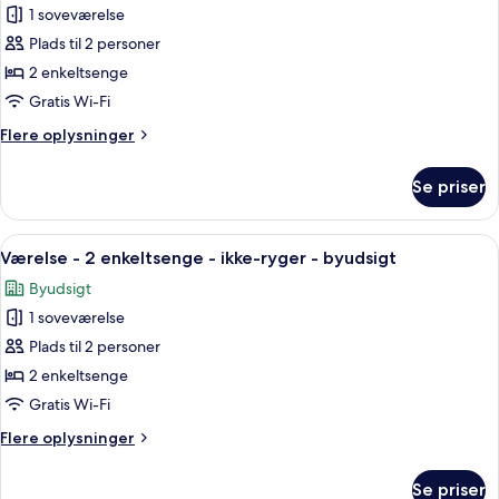
1 soveværelse
af
Værelse
Plads til 2 personer
-
2 enkeltsenge
2
Gratis Wi-Fi
enkeltsenge
Flere
Flere oplysninger
(View)
oplysninger
om
Se priser
Værelse
-
2
Indlæs
Et hotelværelse med to senge, en sofa
2
enkeltsenge
Værelse - 2 enkeltsenge - ikke-ryger - byudsigt
alle
(View)
Byudsigt
billeder
1 soveværelse
af
Værelse
Plads til 2 personer
-
2 enkeltsenge
2
Gratis Wi-Fi
enkeltsenge
Flere
Flere oplysninger
-
oplysninger
ikke-
om
Se priser
Værelse