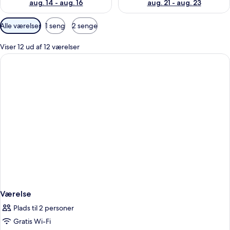
aug. 14 - aug. 16
aug. 21 - aug. 23
Tilgængelige
Alle værelser
1 seng
2 senge
filtre
for
Viser 12 ud af 12 værelser
værelser
Værelse
Plads til 2 personer
Gratis Wi-Fi