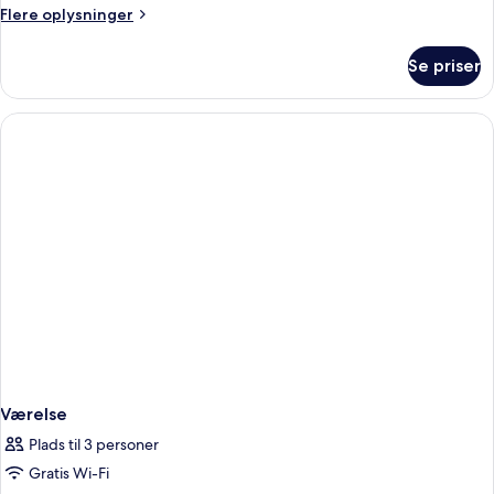
Flere
Flere oplysninger
oplysninger
om
Se priser
Værelse
Værelse
Plads til 3 personer
Gratis Wi-Fi