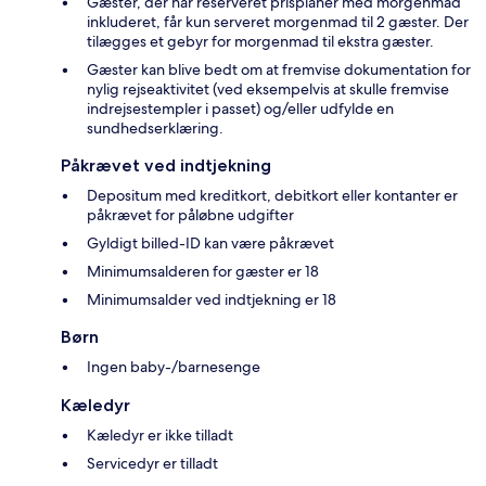
Gæster, der har reserveret prisplaner med morgenmad
inkluderet, får kun serveret morgenmad til 2 gæster. Der
tilægges et gebyr for morgenmad til ekstra gæster.
Gæster kan blive bedt om at fremvise dokumentation for
nylig rejseaktivitet (ved eksempelvis at skulle fremvise
indrejsestempler i passet) og/eller udfylde en
sundhedserklæring.
Påkrævet ved indtjekning
Depositum med kreditkort, debitkort eller kontanter er
påkrævet for påløbne udgifter
Gyldigt billed-ID kan være påkrævet
Minimumsalderen for gæster er 18
Minimumsalder ved indtjekning er 18
Børn
Ingen baby-/barnesenge
Kæledyr
Kæledyr er ikke tilladt
Servicedyr er tilladt