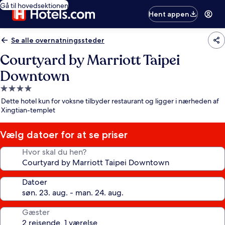
Gå til hovedsektionen
Hent appen
Se alle overnatningssteder
Courtyard by Marriott Taipei
Downtown
4.0-
stjernet
Dette hotel kun for voksne tilbyder restaurant og ligger i nærheden af
overnatningssted
Xingtian-templet
Vælg datoer for at se priser
Hvor skal du hen?
Datoer
Gæster