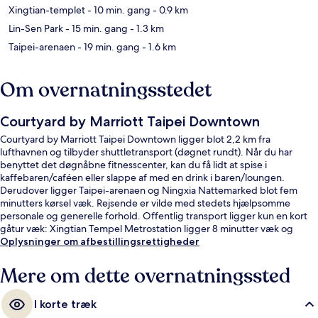
Xingtian-templet
- 10 min. gang
- 0.9 km
Lin-Sen Park
- 15 min. gang
- 1.3 km
Taipei-arenaen
- 19 min. gang
- 1.6 km
Om overnatningsstedet
Courtyard by Marriott Taipei Downtown
Courtyard by Marriott Taipei Downtown ligger blot 2,2 km fra
lufthavnen og tilbyder shuttletransport (døgnet rundt). Når du har
benyttet det døgnåbne fitnesscenter, kan du få lidt at spise i
kaffebaren/caféen eller slappe af med en drink i baren/loungen.
Derudover ligger Taipei-arenaen og Ningxia Nattemarked blot fem
minutters kørsel væk. Rejsende er vilde med stedets hjælpsomme
personale og generelle forhold. Offentlig transport ligger kun en kort
gåtur væk: Xingtian Tempel Metrostation ligger 8 minutter væk og
Zhongshan Junior High School Metrostation ligger 11 minutter derfra.
Oplysninger om afbestillingsrettigheder
Mere om dette overnatningssted
I korte træk