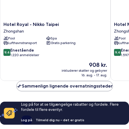
Hotel
Hotel
Hotel Royal - Nikko Taipei
Hotel 
Royal
Metropo
Zhongshan
Zhongs
-
Premier
Pool
Spa
Pool
Nikko
Taipei
Lufthavnstransport
Gratis parkering
Luftha
Taipei
Zhongs
Zhongshan
9.4
9.4
Enestående
Ene
9,4
9,4
ud
ud
1.220 anmeldelser
1.59
af
af
Prisen
908 kr.
10,
10,
er
Enestående,
Eneståe
inkluderer skatter og gebyrer
908 kr.
16. aug. - 17. aug.
1.220
1.597
anmeldelser
anmelde
Sammenlign lignende overnatningssteder
Log på for at se tilgængelige rabatter og fordele. Flere
fordele til flere eventyr.
Log på
Tilmeld dig nu – det er gratis