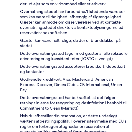
der udlejer som en virksomhed eller et erhverv.
Overnatningsstedet har forbundne/tilstødende værelser,
som kan være til rådighed, afhængig af tilgængelighed.
Gæster kan anmode om disse værelser ved at kontakte
overnatningsstedet direkte via kontaktoplysningerne på
reservationsbekræftelsen.
Gæster kan være helt rolige, da der er brandslukker på
stedet.
Dette overnatningssted tager mod gæster af alle seksuelle
orienteringer og kønsidentiteter (LGBTQ+-venligt).
Dette overnatningssted accepterer kreditkort, debetkort
og kontanter.
Godkendte kreditkort: Visa, Mastercard, American
Express, Discover, Diners Club, JCB International, Union
Pay
Dette overnatningssted har bekræftet, at det følger
retningslinjerne for rengøring og desinfektion i henhold til
Commitment to Clean (Marriott).
Hvis du afbestiller din reservation, er dette underlagt
værtens afbestillingspolitik. I overensstemmelse med EU's
regler om forbrugerrettigheder er reservation af
overnatning ikke omfattet af fortrydelsesretten.