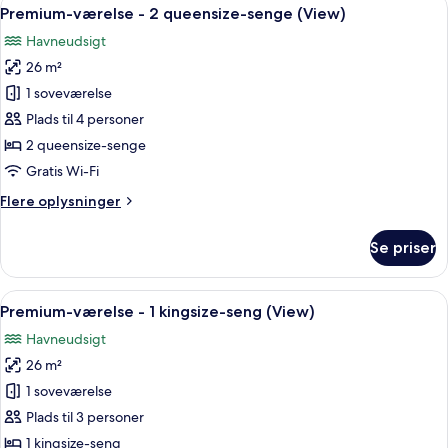
Indlæs
3
1
Premium-værelse - 2 queensize-senge (View)
alle
kingsize-
Havneudsigt
seng
billeder
(View)
26 m²
af
Premium-
1 soveværelse
værelse
Plads til 4 personer
-
2 queensize-senge
2
Gratis Wi-Fi
queensize-
Flere
Flere oplysninger
senge
oplysninger
(View)
om
Se priser
Premium-
værelse
-
Indlæs
Et hotelværelse med en stor seng, et 
5
2
Premium-værelse - 1 kingsize-seng (View)
alle
queensize-
Havneudsigt
senge
billeder
(View)
26 m²
af
Premium-
1 soveværelse
værelse
Plads til 3 personer
-
1 kingsize-seng