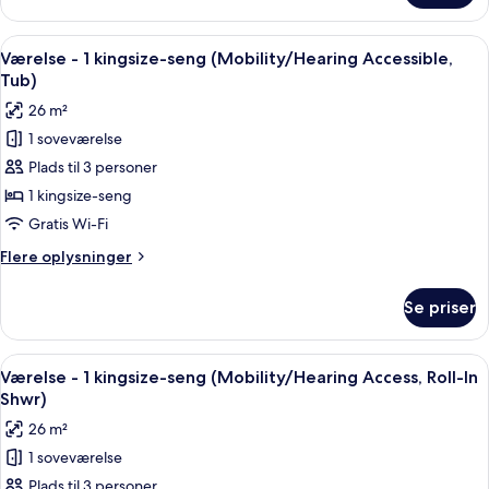
-
suite
udsigt
-
Indlæs
Et hotelværelse med en stor seng, to 
til
1
2
Værelse - 1 kingsize-seng (Mobility/Hearing Accessible,
alle
bugt
queensize-
Tub)
senge
billeder
26 m²
-
af
udsigt
1 soveværelse
Værelse
til
Plads til 3 personer
-
bugt
1
1 kingsize-seng
kingsize-
Gratis Wi-Fi
seng
Flere
Flere oplysninger
(Mobility/Hearing
oplysninger
Accessible,
om
Se priser
Værelse
Tub)
-
1
Indlæs
Et hotelværelse med en stor seng, to 
1
kingsize-
Værelse - 1 kingsize-seng (Mobility/Hearing Access, Roll-In
alle
seng
Shwr)
(Mobility/Hearing
billeder
26 m²
Accessible,
af
Tub)
1 soveværelse
Værelse
Plads til 3 personer