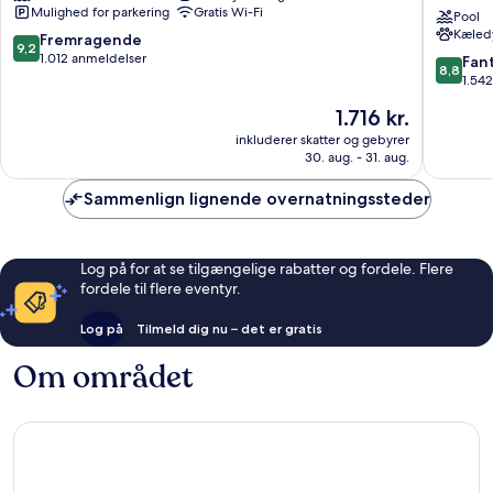
Mulighed for parkering
Gratis Wi-Fi
Tampa
Tampa
Pool
Kæledy
Centrum
Downto
9.2
Fremragende
9,2
Convent
ud
1.012 anmeldelser
8.8
Fant
8,8
Center
af
ud
1.54
Tampa
10,
af
Prisen
1.716 kr.
Centru
Fremragende,
10,
er
1.012
Fantasti
inkluderer skatter og gebyrer
1.716 kr.
anmeldelser
30. aug. - 31. aug.
1.542
anmelde
Sammenlign lignende overnatningssteder
Log på for at se tilgængelige rabatter og fordele. Flere
fordele til flere eventyr.
Log på
Tilmeld dig nu – det er gratis
Om området