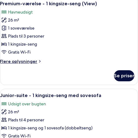
Indlæs
7
2
Premium-værelse - 1 kingsize-seng (View)
alle
queensize-
Havneudsigt
senge
billeder
(View)
26 m²
af
Premium-
1 soveværelse
værelse
Plads til 3 personer
-
1 kingsize-seng
1
Gratis Wi-Fi
kingsize-
Flere
Flere oplysninger
seng
oplysninger
(View)
om
Se priser
Premium-
værelse
-
Indlæs
Et hotelværelse med en stor seng, et f
4
1
Junior-suite - 1 kingsize-seng med sovesofa
alle
kingsize-
Udsigt over bugten
seng
billeder
(View)
26 m²
af
Junior-
Plads til 4 personer
suite
1 kingsize-seng og 1 sovesofa (dobbeltseng)
-
Gratis Wi-Fi