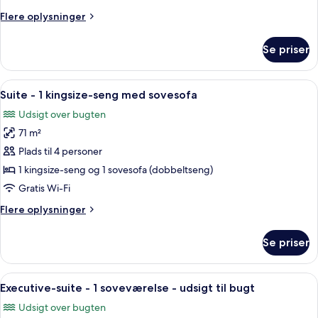
1
Flere
Flere oplysninger
kingsize-
oplysninger
seng
om
Se priser
Junior-
med
suite
sovesofa
-
Indlæs
Et hotelværelse med et stort vindue, et
5
1
Suite - 1 kingsize-seng med sovesofa
alle
kingsize-
Udsigt over bugten
seng
billeder
med
71 m²
af
sovesofa
Suite
Plads til 4 personer
-
1 kingsize-seng og 1 sovesofa (dobbeltseng)
1
Gratis Wi-Fi
kingsize-
Flere
Flere oplysninger
seng
oplysninger
med
om
Se priser
Suite
sovesofa
-
1
Indlæs
Et hotelværelse med en stor seng, en
4
kingsize-
Executive-suite - 1 soveværelse - udsigt til bugt
alle
seng
Udsigt over bugten
med
billeder