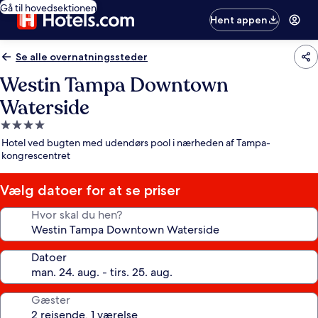
Gå til hovedsektionen
Hent appen
Se alle overnatningssteder
Westin Tampa Downtown
Waterside
4.0-
stjernet
Hotel ved bugten med udendørs pool i nærheden af Tampa-
overnatningssted
kongrescentret
Vælg datoer for at se priser
Hvor skal du hen?
Datoer
Gæster