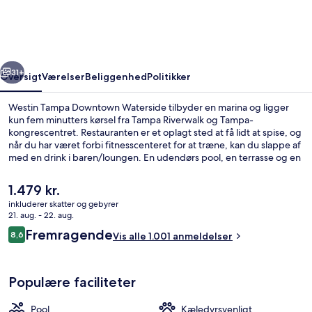
Waterside
rige
Næste
31+
Oversigt
Værelser
Beliggenhed
Politikker
Westin Tampa Downtown Waterside tilbyder en marina og ligger
kun fem minutters kørsel fra Tampa Riverwalk og Tampa-
kongrescentret. Restauranten er et oplagt sted at få lidt at spise, og
når du har været forbi fitnesscenteret for at træne, kan du slappe af
med en drink i baren/loungen. En udendørs pool, en terrasse og en
have er andre højdepunkter. Rejsende har kun godt at sige om
stedets hjælpsomme personale og beliggenhed.
Den
1.479 kr.
nuværende
inkluderer skatter og gebyrer
pris
21. aug. - 22. aug.
Udendørsområde
er
Anmeldelser
Fremragende
8,6
Vis alle 1.001 anmeldelser
1.479 kr.
8,6 ud af 10.
Populære faciliteter
Pool
Kæledyrsvenligt