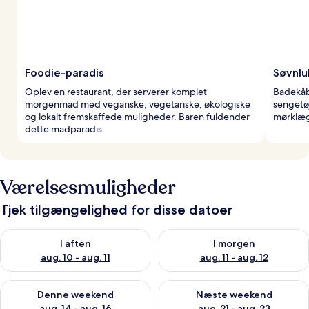
Foodie-paradis
Søvnlu
Oplev en restaurant, der serverer komplet
Badekåb
morgenmad med veganske, vegetariske, økologiske
sengetø
og lokalt fremskaffede muligheder. Baren fuldender
mørklægn
dette madparadis.
Værelsesmuligheder
Tjek tilgængelighed for disse datoer
Tjek tilgængelighed for i aften aug. 10 - aug. 11
Tjek tilgængelighed for i morg
I aften
I morgen
aug. 10 - aug. 11
aug. 11 - aug. 12
Tjek tilgængelighed for denne weekend aug. 14 - aug. 16
Tjek tilgængelighed for næste
Denne weekend
Næste weekend
aug. 14 - aug. 16
aug. 21 - aug. 23