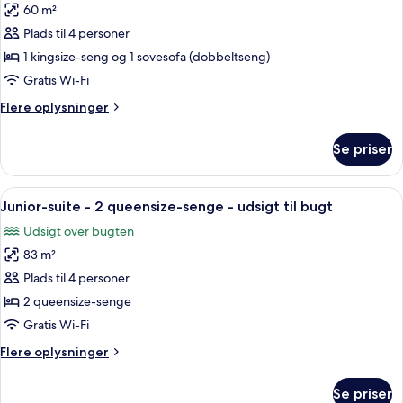
sovesofa
60 m²
af
Executive-
Plads til 4 personer
suite
1 kingsize-seng og 1 sovesofa (dobbeltseng)
-
Gratis Wi-Fi
1
Flere
Flere oplysninger
soveværelse
oplysninger
-
om
Se priser
Executive-
udsigt
suite
til
-
Indlæs
Et badeværelse med en marmorvask, et
bugt
4
1
Junior-suite - 2 queensize-senge - udsigt til bugt
alle
soveværelse
Udsigt over bugten
-
billeder
udsigt
83 m²
af
til
Junior-
Plads til 4 personer
bugt
suite
2 queensize-senge
-
Gratis Wi-Fi
2
Flere
Flere oplysninger
queensize-
oplysninger
senge
om
Se priser
Junior-