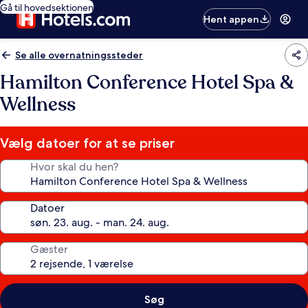
Gå til hovedsektionen
Hent appen
Se alle overnatningssteder
Hamilton Conference Hotel Spa &
Wellness
Vælg datoer for at se priser
Hvor skal du hen?
Datoer
Gæster
Søg