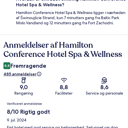
Hotel Spa & Wellness?
Hamilton Conference Hotel Spa & Wellness ligger i nærheden
af Świnoujście Strand, kun 7 minutters gang fra Baltic Park
Molo Vandland og 12 minutters gang fra Fort Zachodni.
Anmeldelser af Hamilton
Anmeldelser
Conference Hotel Spa & Wellness
Fremragende
8,8
485 anmeldelser
9,0
8,8
8,6
Rengøring
Faciliteter
Service og personale
Anmeldelser
Verificeret anmeldelse
8/10 Rigtig godt
9. jul. 2024
Fint hotel med god service og beliggenhed. Setuppet var dog