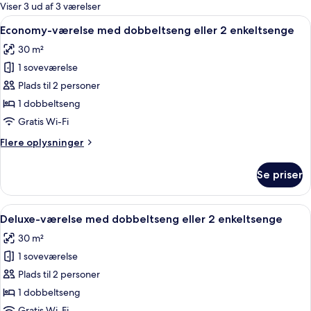
for
Viser 3 ud af 3 værelser
værelser
Indlæs
Et hotelværelse med en stor seng, to s
9
Economy-værelse med dobbeltseng eller 2 enkeltsenge
alle
30 m²
billeder
1 soveværelse
af
Economy-
Plads til 2 personer
værelse
1 dobbeltseng
med
Gratis Wi-Fi
dobbeltseng
Flere
Flere oplysninger
eller
oplysninger
2
om
Se priser
Economy-
enkeltsenge
værelse
med
Indlæs
Et hotelværelse med en stor seng, to s
11
dobbeltseng
Deluxe-værelse med dobbeltseng eller 2 enkeltsenge
alle
eller
30 m²
2
billeder
enkeltsenge
1 soveværelse
af
Deluxe-
Plads til 2 personer
værelse
1 dobbeltseng
med
Gratis Wi-Fi