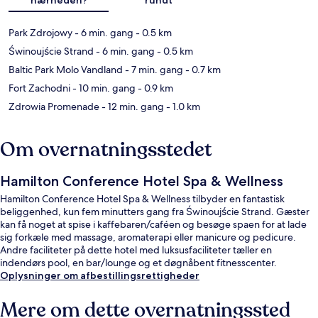
Park Zdrojowy
- 6 min. gang
- 0.5 km
Świnoujście Strand
- 6 min. gang
- 0.5 km
Baltic Park Molo Vandland
- 7 min. gang
- 0.7 km
Fort Zachodni
- 10 min. gang
- 0.9 km
Zdrowia Promenade
- 12 min. gang
- 1.0 km
Om overnatningsstedet
Hamilton Conference Hotel Spa & Wellness
Hamilton Conference Hotel Spa & Wellness tilbyder en fantastisk
beliggenhed, kun fem minutters gang fra Świnoujście Strand. Gæster
kan få noget at spise i kaffebaren/caféen og besøge spaen for at lade
sig forkæle med massage, aromaterapi eller manicure og pedicure.
Andre faciliteter på dette hotel med luksusfaciliteter tæller en
indendørs pool, en bar/lounge og et døgnåbent fitnesscenter.
Oplysninger om afbestillingsrettigheder
Mere om dette overnatningssted