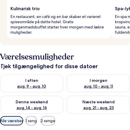
Kulinarisk trio
Spa-ly
En restaurant, en café og en bar skaber et varieret
En spa m
spiseområde på dette hotel. Gratis
kropsind
morgenmadsbuffet starter hver morgen med lækre
sauna, 
muligheder.
fuldende
Værelsesmuligheder
Tjek tilgængelighed for disse datoer
Tjek tilgængelighed for i aften aug. 9 - aug. 10
Tjek tilgængelighed for i morg
I aften
I morgen
aug. 9 - aug. 10
aug. 10 - aug. 11
Tjek tilgængelighed for denne weekend aug. 14 - aug. 16
Tjek tilgængelighed for næste
Denne weekend
Næste weekend
aug. 14 - aug. 16
aug. 21 - aug. 23
Tilgængelige
Alle værelser
1 seng
2 senge
filtre