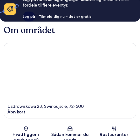
fordele til flere eventyr.
Log på
Tilmeld dig nu – det er gratis
Om området
Uzdrowiskowa 23, Swinoujscie, 72-600
Åbn kort
Kort
Hvad ligger i
Sådan kommer du
Restauranter
nærheden?
rundt