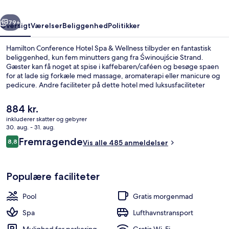
Wellness
rige
Næste
79+
Oversigt
Værelser
Beliggenhed
Politikker
Hamilton Conference Hotel Spa & Wellness tilbyder en fantastisk
beliggenhed, kun fem minutters gang fra Świnoujście Strand.
Gæster kan få noget at spise i kaffebaren/caféen og besøge spaen
for at lade sig forkæle med massage, aromaterapi eller manicure og
pedicure. Andre faciliteter på dette hotel med luksusfaciliteter
tæller en indendørs pool, en bar/lounge og et døgnåbent
fitnesscenter.
Den
884 kr.
nuværende
inkluderer skatter og gebyrer
pris
30. aug. - 31. aug.
Indendørs pool, liggestole
er
Anmeldelser
Fremragende
8,8
Vis alle 485 anmeldelser
884 kr.
8,8 ud af 10.
Populære faciliteter
Pool
Gratis morgenmad
Spa
Lufthavnstransport