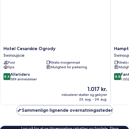
(2+1)
Hotel
Hampto
Hotel Cesarskie Ogrody
Hampto
Cesarskie
by
Swinoujscie
Swinouj
Ogrody
Hilton
Pool
Gratis morgenmad
Grati
Swinoujscie
Swinouj
Spa
Mulighed for parkering
Muligh
Swinouj
8.4
8.8
Alletiders
Fant
8,4
8,8
ud
ud
389 anmeldelser
1.00
af
af
Prisen
1.017 kr.
10,
10,
er
Alletiders,
Fantasti
inkluderer skatter og gebyrer
1.017 kr.
23. aug. - 24. aug.
389
1.002
anmeldelser
anmelde
Sammenlign lignende overnatningssteder
Log på for at se tilgængelige rabatter og fordele. Flere