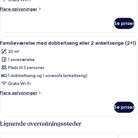
dobbeltseng
Flere
Flere oplysninger
eller
oplysninger
2
om
Se priser
Deluxe-
enkeltsenge
værelse
med
Indlæs
Et hotelværelse med seng, sofa, skrive
9
dobbeltseng
Familieværelse med dobbeltseng eller 2 enkeltsenge (2+1)
alle
eller
30 m²
2
billeder
enkeltsenge
1 soveværelse
af
Familieværelse
Plads til 3 personer
med
1 dobbeltseng og 1 sovesofa (enkeltseng)
dobbeltseng
Gratis Wi-Fi
eller
Flere
Flere oplysninger
2
oplysninger
enkeltsenge
om
Se priser
Familieværelse
(2+1)
med
dobbeltseng
Lignende overnatningssteder
eller
2
Hotel Cesarskie Ogrody
Hampton 
enkeltsenge