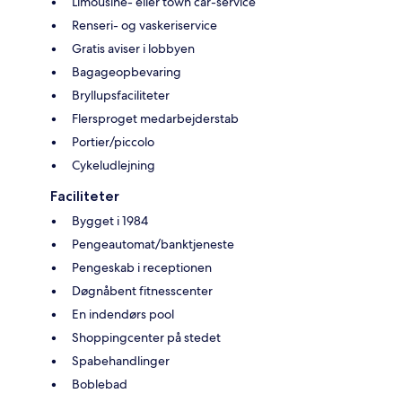
Limousine- eller town car-service
Renseri- og vaskeriservice
Gratis aviser i lobbyen
Bagageopbevaring
Bryllupsfaciliteter
Flersproget medarbejderstab
Portier/piccolo
Cykeludlejning
Faciliteter
Bygget i 1984
Pengeautomat/banktjeneste
Pengeskab i receptionen
Døgnåbent fitnesscenter
En indendørs pool
Shoppingcenter på stedet
Spabehandlinger
Boblebad