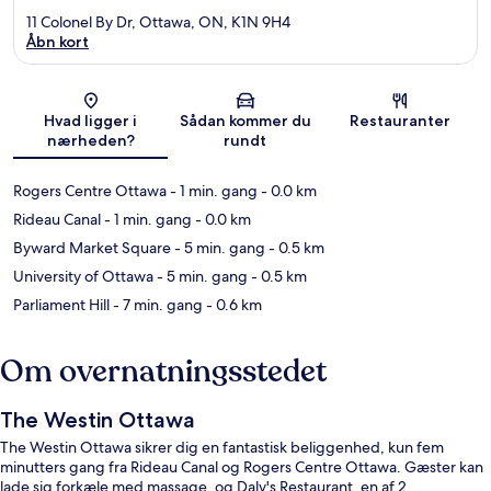
11 Colonel By Dr, Ottawa, ON, K1N 9H4
Åbn kort
Kort
Hvad ligger i
Sådan kommer du
Restauranter
nærheden?
rundt
Rogers Centre Ottawa
- 1 min. gang
- 0.0 km
Rideau Canal
- 1 min. gang
- 0.0 km
Byward Market Square
- 5 min. gang
- 0.5 km
University of Ottawa
- 5 min. gang
- 0.5 km
Parliament Hill
- 7 min. gang
- 0.6 km
Om overnatningsstedet
The Westin Ottawa
The Westin Ottawa sikrer dig en fantastisk beliggenhed, kun fem
minutters gang fra Rideau Canal og Rogers Centre Ottawa. Gæster kan
lade sig forkæle med massage, og Daly's Restaurant, en af 2