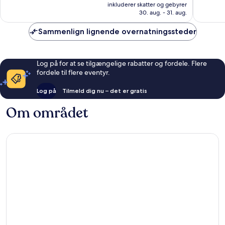
er
3.706
2.155
inkluderer skatter og gebyrer
1.268 kr.
anmeldelser
anmelde
30. aug. - 31. aug.
Sammenlign lignende overnatningssteder
Log på for at se tilgængelige rabatter og fordele. Flere
fordele til flere eventyr.
Log på
Tilmeld dig nu – det er gratis
Om området