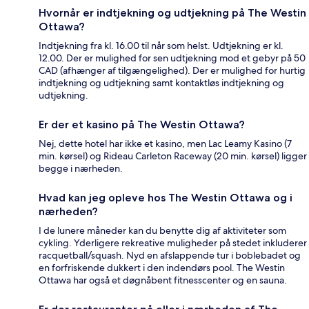
Hvornår er indtjekning og udtjekning på The Westin
Ottawa?
Indtjekning fra kl. 16.00 til når som helst. Udtjekning er kl.
12.00. Der er mulighed for sen udtjekning mod et gebyr på 50
CAD (afhænger af tilgængelighed). Der er mulighed for hurtig
indtjekning og udtjekning samt kontaktløs indtjekning og
udtjekning.
Er der et kasino på The Westin Ottawa?
Nej, dette hotel har ikke et kasino, men Lac Leamy Kasino (7
min. kørsel) og Rideau Carleton Raceway (20 min. kørsel) ligger
begge i nærheden.
Hvad kan jeg opleve hos The Westin Ottawa og i
nærheden?
I de lunere måneder kan du benytte dig af aktiviteter som
cykling. Yderligere rekreative muligheder på stedet inkluderer
racquetball/squash. Nyd en afslappende tur i boblebadet og
en forfriskende dukkert i den indendørs pool. The Westin
Ottawa har også et døgnåbent fitnesscenter og en sauna.