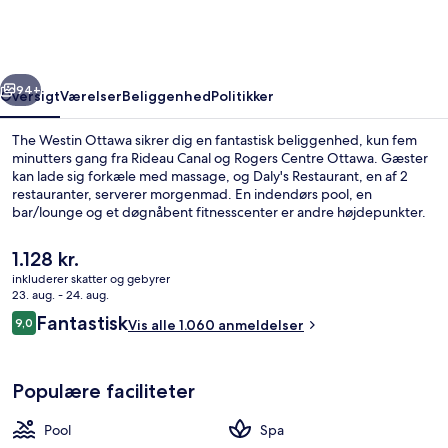
rige
Næste
94+
Oversigt
Værelser
Beliggenhed
Politikker
The Westin Ottawa sikrer dig en fantastisk beliggenhed, kun fem
minutters gang fra Rideau Canal og Rogers Centre Ottawa. Gæster
kan lade sig forkæle med massage, og Daly's Restaurant, en af 2
restauranter, serverer morgenmad. En indendørs pool, en
bar/lounge og et døgnåbent fitnesscenter er andre højdepunkter.
Rejsende er vilde med stedets hjælpsomme personale og
beliggenhed. Offentlig transport ligger kun en kort gåtur væk:
Den
1.128 kr.
Rideau Station ligger 4 minutter væk og Parliament Station ligger 11
nuværende
inkluderer skatter og gebyrer
minutter derfra.
pris
23. aug. - 24. aug.
Mødefaciliteter
er
Anmeldelser
Fantastisk
9,0
Vis alle 1.060 anmeldelser
1.128 kr.
9,0 ud af 10.
Populære faciliteter
Pool
Spa