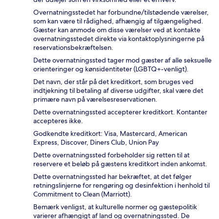
Overnatningsstedet har forbundne/tilstødende værelser,
som kan være til rådighed, afhængig af tilgængelighed.
Gæster kan anmode om disse værelser ved at kontakte
overnatningsstedet direkte via kontaktoplysningerne på
reservationsbekræftelsen.
Dette overnatningssted tager mod gæster af alle seksuelle
orienteringer og kønsidentiteter (LGBTQ+-venligt).
Det navn, der står på det kreditkort, som bruges ved
indtjekning til betaling af diverse udgifter, skal være det
primære navn på værelsesreservationen.
Dette overnatningssted accepterer kreditkort. Kontanter
accepteres ikke.
Godkendte kreditkort: Visa, Mastercard, American
Express, Discover, Diners Club, Union Pay
Dette overnatningssted forbeholder sig retten til at
reservere et beløb på gæstens kreditkort inden ankomst.
Dette overnatningssted har bekræftet, at det følger
retningslinjerne for rengøring og desinfektion i henhold til
Commitment to Clean (Marriott).
Bemærk venligst, at kulturelle normer og gæstepolitik
varierer afhængigt af land og overnatningssted. De