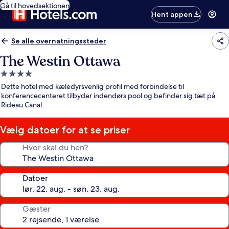
Gå til hovedsektionen
Hent appen
Se alle overnatningssteder
The Westin Ottawa
4.0-
stjernet
Dette hotel med kæledyrsvenlig profil med forbindelse til
overnatningssted
konferencecenteret tilbyder indendørs pool og befinder sig tæt på
Rideau Canal
Vælg datoer for at se priser
Hvor skal du hen?
Datoer
Gæster