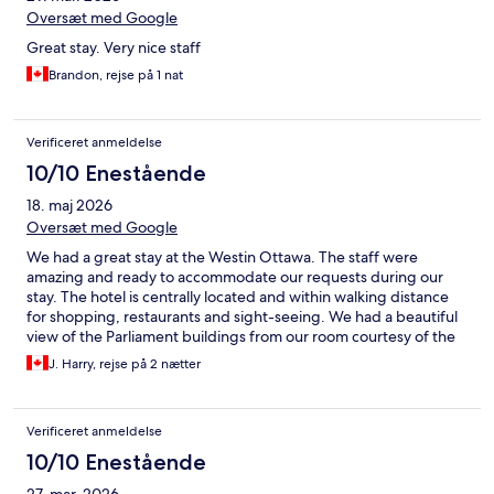
Oversæt med Google
Great stay. Very nice staff
Brandon, rejse på 1 nat
Verificeret anmeldelse
10/10 Enestående
18. maj 2026
Oversæt med Google
We had a great stay at the Westin Ottawa. The staff were
amazing and ready to accommodate our requests during our
stay. The hotel is centrally located and within walking distance
for shopping, restaurants and sight-seeing. We had a beautiful
view of the Parliament buildings from our room courtesy of the
management. A great birthday celebration to be remembered.
J. Harry, rejse på 2 nætter
Verificeret anmeldelse
10/10 Enestående
27. mar. 2026