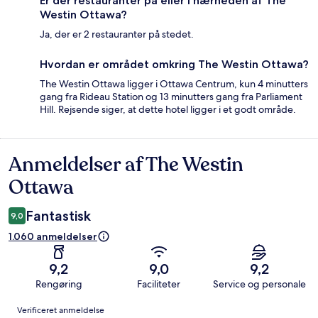
Er der restauranter på eller i nærheden af The
Westin Ottawa?
Ja, der er 2 restauranter på stedet.
Hvordan er området omkring The Westin Ottawa?
The Westin Ottawa ligger i Ottawa Centrum, kun 4 minutters
gang fra Rideau Station og 13 minutters gang fra Parliament
Hill. Rejsende siger, at dette hotel ligger i et godt område.
Anmeldelser af The Westin
Anmeldelser
Ottawa
Fantastisk
9,0
1.060 anmeldelser
9,2
9,0
9,2
Rengøring
Faciliteter
Service og personale
Anmeldelser
Verificeret anmeldelse