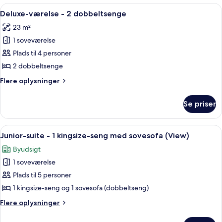
-
Indlæs
Hotelværelse med en stor seng, en min
5
1
Deluxe-værelse - 2 dobbeltsenge
alle
kingsize-
23 m²
seng
billeder
1 soveværelse
af
Deluxe-
Plads til 4 personer
værelse
2 dobbeltsenge
-
Flere
Flere oplysninger
2
oplysninger
dobbeltsenge
om
Se priser
Deluxe-
værelse
-
Indlæs
Et hotelværelse med et stort vindue, e
5
2
Junior-suite - 1 kingsize-seng med sovesofa (View)
alle
dobbeltsenge
Byudsigt
billeder
1 soveværelse
af
Junior-
Plads til 5 personer
suite
1 kingsize-seng og 1 sovesofa (dobbeltseng)
-
Flere
Flere oplysninger
1
oplysninger
kingsize-
om