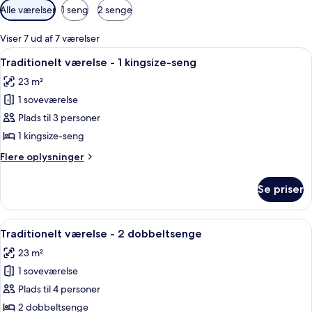
Tilgængelige
Alle værelser
1 seng
2 senge
filtre
for
Viser 7 ud af 7 værelser
værelser
Indlæs
Et hotelværelse med en stor seng, et sk
6
Traditionelt værelse - 1 kingsize-seng
alle
23 m²
billeder
1 soveværelse
af
Traditionelt
Plads til 3 personer
værelse
1 kingsize-seng
-
Flere
Flere oplysninger
1
oplysninger
kingsize-
om
Se priser
Traditionelt
seng
værelse
-
Indlæs
Hotelværelse med en stor seng, en min
5
1
Traditionelt værelse - 2 dobbeltsenge
alle
kingsize-
23 m²
seng
billeder
1 soveværelse
af
Traditionelt
Plads til 4 personer
værelse
2 dobbeltsenge