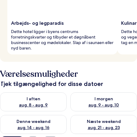
Arbejds- og legparadis
Kulina
Dette hotel ligger i byens centrums
Dette ho
forretningskvarter og tilbyder et døgnåbent
og veget
businesscenter og mødelokaler. Slap af i saunaen eller
tag en 
nyd baren.
Værelsesmuligheder
Tjek tilgængelighed for disse datoer
Tjek tilgængelighed for i aften aug. 8 - aug. 9
Tjek tilgængelighed for i morg
I aften
I morgen
aug. 8 - aug. 9
aug. 9 - aug. 10
Tjek tilgængelighed for denne weekend aug. 14 - aug. 16
Tjek tilgængelighed for næste
Denne weekend
Næste weekend
aug. 14 - aug. 16
aug. 21 - aug. 23