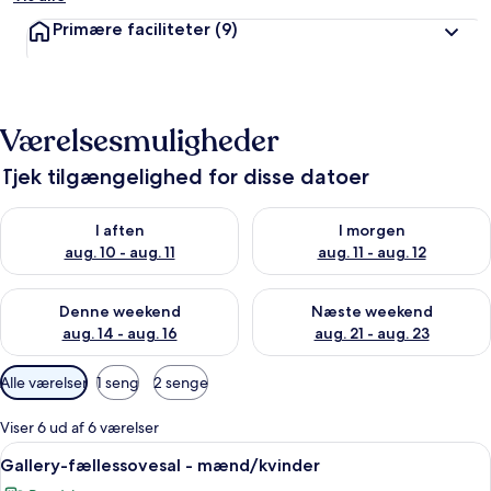
Primære faciliteter
(9)
Værelsesmuligheder
Tjek tilgængelighed for disse datoer
Tjek tilgængelighed for i aften aug. 10 - aug. 11
Tjek tilgængelighed for i morg
I aften
I morgen
aug. 10 - aug. 11
aug. 11 - aug. 12
Tjek tilgængelighed for denne weekend aug. 14 - aug. 16
Tjek tilgængelighed for næste
Denne weekend
Næste weekend
aug. 14 - aug. 16
aug. 21 - aug. 23
Tilgængelige
Alle værelser
1 seng
2 senge
filtre
for
Viser 6 ud af 6 værelser
værelser
Indlæs
Et badeværelse med toilet, vask og b
8
Gallery-fællessovesal - mænd/kvinder
alle