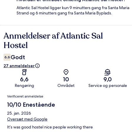
Atlantic Sal Hostel ligger kun 9 minutters gang fra Santa Maria
Strand og 6 minutters gang fra Santa Maria Byplads.
Anmeldelser af Atlantic Sal
Anmeldelser
Hostel
Godt
6,6
27 anmeldelser
6,6
10
9,0
Rengøring
Området
Service og personale
Anmeldelser
Verificeret anmeldelse
10/10 Enestående
25. jan. 2026
Oversæt med Google
It’s was good hostel nice people working there