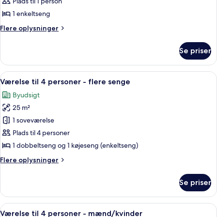
fællessovesal
Plads til 1 person
-
1 enkeltseng
mænd/kvinder
Flere
Flere oplysninger
oplysninger
om
Se priser
Basic-
fællessovesal
-
Indlæs
Et soveværelse med køjeseng, et grønt
10
mænd/kvinder
Værelse til 4 personer - flere senge
alle
Byudsigt
billeder
25 m²
af
Værelse
1 soveværelse
til
Plads til 4 personer
4
1 dobbeltseng og 1 køjeseng (enkeltseng)
personer
Flere
Flere oplysninger
-
oplysninger
flere
om
Se priser
Værelse
senge
til
4
Indlæs
Et værelse med køjeseng, trævæg, vind
15
personer
Værelse til 4 personer - mænd/kvinder