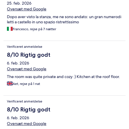
25. feb. 2026
How does it have 4.6 stars on google???? Cheapest place in
Santa Maria, but not worth it. Better off getting a blanket and
Oversæt med Google
sleeping on the beach.
Dopo aver visto la stanza, me ne sono andato: un gran numerodi
letti a castello in uno spazio ristrettissimo
Francesco, rejse på 7 nætter
Verificeret anmeldelse
8/10 Rigtig godt
6. feb. 2026
Oversæt med Google
The room was quite private and cozy :) Kitchen at the roof floor.
Aet, rejse på 1 nat
Verificeret anmeldelse
8/10 Rigtig godt
6. feb. 2026
Oversæt med Google