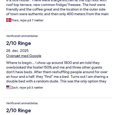
is a nice hostel . There were a large kitchen at the top floor with
roof top terrace, new common fridge/ freezee. The host were
friendly and the coffee great and the location in the outer side
of town were authentic and then only 400 meters from the main
street. For direction ask for police station and then head 1 block
Theis, rejse på 7 nætter
east then it is right up a side street on a corner . The average
age of the guest my week I guess were mid 30, so no noise and
drunk teens. This is africa and the population are friendly and
Verificeret anmeldelse
you must know there is alot going on on the streets at night,
children playing, adults lostening to loud music etc but I had no
2/10 Ringe
problem sleeping at all. Common showers and toilets, two on
28. dec. 2025
each floor
Oversæt med Google
Where to begin… I show up around 1800 and am told they
overbooked the hostel 150% and me and three other guests
don’t have beds. After them reshuffling people around for over
an hour and a half, they “find” me a bed. Turns out I am sharing a
double bed with a random dude. This was the only option they
could provide me. But they promised I would get a bed the
Zach, rejse på 3 nætter
next night. So I sucked it up and slept next to this strange man.
The next day rolls around, I go to the reception to ask for my
new bed. Guess what? No beds available still. They want me to
Verificeret anmeldelse
share the bed again. After throwing a fit, they “find” me a new
place 100m away. I don’t even think this is part of the hostel, just
2/10 Ringe
the worker’s personal house. What is wrong with this place?