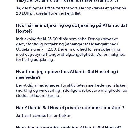
Tilbyder Atlantic Sal Hostel lufthavnstransport?
Ja, der tilbydes lufthavnstransport. Der opkræves et gebyr på
20 EUR pr. køretøj for en enkeltbillet.
Hvornår er indtjekning og udtjekning på Atlantic Sal
Hostel?
Indtjekning fra kl. 15.00 til når som helst. Der opkræves et
gebyr for tidlig indtjekning (afhænger af tilgængelighed).
Udtjekning er kl. 12.00. Der er mulighed for sen udtjekning
mod et gebyr (afhænger af tilgængelighed). Der er mulighed
for hurtig udtjekning.
Hvad kan jeg opleve hos Atlantic Sal Hostel og i
nærheden?
Benyt dig af muligheden for aktiviteter i nærheden som fiskeri,
snorkling og windsurfing. Yderligere rekreative muligheder på
stedet inkluderer kasino.
Har Atlantic Sal Hostel private udendørs områder?
Ja, hvert værelse har en balkon.
Hvordan er området omkring Atlantic Sal Hostel?