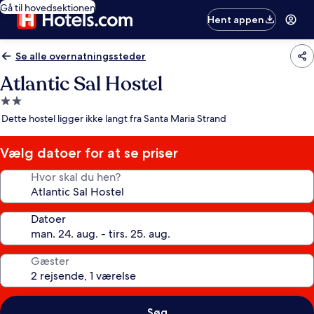
Gå til hovedsektionen
Hent appen
Se alle overnatningssteder
Atlantic Sal Hostel
2.0-
stjernet
Dette hostel ligger ikke langt fra Santa Maria Strand
overnatningssted
Vælg datoer for at se priser
Hvor skal du hen?
Datoer
Gæster
Søg