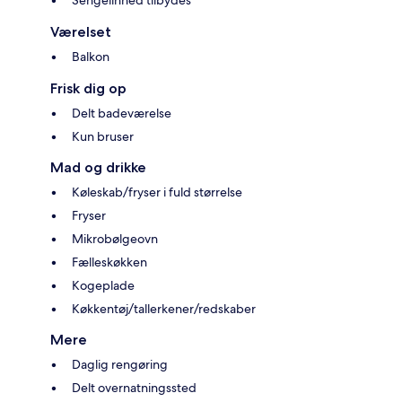
Sengelinned tilbydes
Værelset
Balkon
Frisk dig op
Delt badeværelse
Kun bruser
Mad og drikke
Køleskab/fryser i fuld størrelse
Fryser
Mikrobølgeovn
Fælleskøkken
Kogeplade
Køkkentøj/tallerkener/redskaber
Mere
Daglig rengøring
Delt overnatningssted