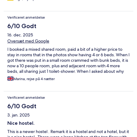
Richtung Süden die zweite Strasse links und gleich wieder
rechts. Für den günstigen Preis war es gut. Für das
Zehnbettzimmer benötigt man gute Ohrstöpsel….. Männer
Verificeret anmeldelse
schnarchen gerne….
6/10 Godt
16. dec. 2025
Oversæt med Google
I booked a mixed shared room, paid a bit of a higher price to
stay in rooms that in the photos show having 4 or 6 beds. When I
got there was put in a small room crammed with bunk beds, it is
now a 10 people room, plus and adjacent room with 4 more
beds, all sharing just 1 toilet-shower. When I asked about why
the booking photo looks so different, was told that they couldn’t
Marina, rejse på 4 nætter
do anything, and left me no option just to stay there. Mattress
was comfy but too many people in the room made it impossible
to sleep properly. The kitchen and breakfast are good, there is a
Verificeret anmeldelse
little terrace too, the staff is very nice. The issue is the crowded
room, little or no storage space, and the toilets of course should
6/10 Godt
have more cleaning due to the amount of people and usage. It’s
3. jan. 2025
a pity that they have crowded the rooms like that as it ruins a bit
the experience and it feels like they just want to make money
Nice hostel.
and forgot about hospitality, it also felt deceiving that they don’t
This is a newer hostel . Remark it is a hostel and not a hotel, but it
put a proper photo of how the room actually is.