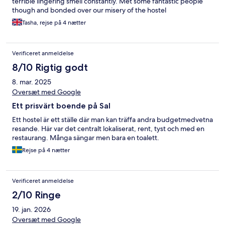
terrible lingering smell constantly. Met some fantastic people
though and bonded over our misery of the hostel
Tasha, rejse på 4 nætter
Verificeret anmeldelse
8/10 Rigtig godt
8. mar. 2025
Oversæt med Google
Ett prisvärt boende på Sal
Ett hostel är ett ställe där man kan träffa andra budgetmedvetna
resande. Här var det centralt lokaliserat, rent, tyst och med en
restaurang. Många sängar men bara en toalett.
Rejse på 4 nætter
Verificeret anmeldelse
2/10 Ringe
19. jan. 2026
Oversæt med Google