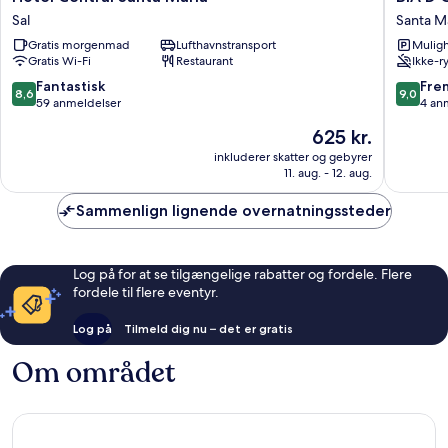
Central
D'Olaf
Sal
Santa M
Santa
Apartme
Gratis morgenmad
Lufthavnstransport
Muligh
Maria
Santa
Gratis Wi-Fi
Restaurant
Ikke-r
Sal
Maria
8.6
9.0
Fantastisk
Fre
8,6
9,0
ud
ud
59 anmeldelser
4 an
af
af
Prisen
625 kr.
10,
10,
er
Fantastisk,
Fremrag
inkluderer skatter og gebyrer
625 kr.
11. aug. - 12. aug.
59
4
anmeldelser
anmelde
Sammenlign lignende overnatningssteder
Log på for at se tilgængelige rabatter og fordele. Flere
fordele til flere eventyr.
Log på
Tilmeld dig nu – det er gratis
Om området