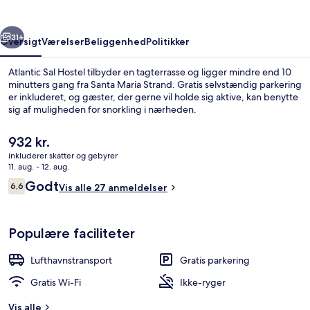
rige
Næste
31+
Oversigt
Værelser
Beliggenhed
Politikker
Atlantic Sal Hostel tilbyder en tagterrasse og ligger mindre end 10
minutters gang fra Santa Maria Strand. Gratis selvstændig parkering
er inkluderet, og gæster, der gerne vil holde sig aktive, kan benytte
sig af muligheden for snorkling i nærheden.
Den
932 kr.
nuværende
inkluderer skatter og gebyrer
pris
11. aug. - 12. aug.
er
Anmeldelser
Godt
6,6
Udendørsområde
Vis alle 27 anmeldelser
932 kr.
6,6 ud af 10.
Populære faciliteter
Lufthavnstransport
Gratis parkering
Gratis Wi-Fi
Ikke-ryger
Vis alle