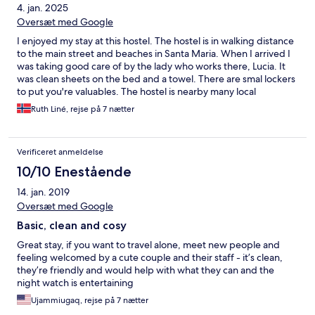
4. jan. 2025
Oversæt med Google
I enjoyed my stay at this hostel. The hostel is in walking distance
to the main street and beaches in Santa Maria. When I arrived I
was taking good care of by the lady who works there, Lucia. It
was clean sheets on the bed and a towel. There are smal lockers
to put you're valuables. The hostel is nearby many local
resteurants with great food, to a nice price. The hostel has a
Ruth Liné, rejse på 7 nætter
seperate kitchen and dining area on the top floor, with a
balcony. There is also free wifi. I loved my stay at this hostel, and
gives you a great opportunity to get new friends. I was
Verificeret anmeldelse
travelling alone and I always felt safe. You can also order
breakfast everday, with freshed baked bread. I really liked the
10/10 Enestående
people who worked there, even when they from time to time
14. jan. 2019
was a bit stressed, they provided super service. I can really
recommand this hostel.
Oversæt med Google
Basic, clean and cosy
Great stay, if you want to travel alone, meet new people and
feeling welcomed by a cute couple and their staff - it’s clean,
they’re friendly and would help with what they can and the
night watch is entertaining
Ujammiugaq, rejse på 7 nætter