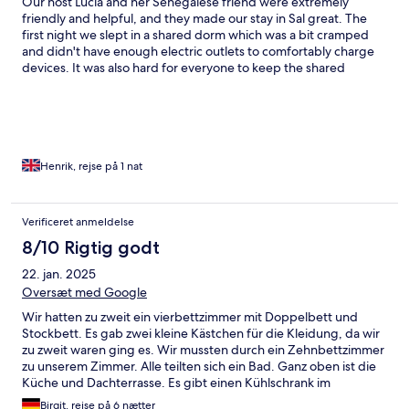
Our host Lucia and her Senegalese friend were extremely
friendly and helpful, and they made our stay in Sal great. The
first night we slept in a shared dorm which was a bit cramped
and didn't have enough electric outlets to comfortably charge
devices. It was also hard for everyone to keep the shared
bathroom floors clean from sand and dirt with only mops as the
showers frequently splashed lots of water. The second night we
got a smaller room that we shared with two other people and
that night was a lot more comfortable. The top floor shared
spaces and kitchen were superb. The breakfast was great!
Muito obrigado to both of you! :)
Henrik, rejse på 1 nat
Verificeret anmeldelse
8/10 Rigtig godt
22. jan. 2025
Oversæt med Google
Wir hatten zu zweit ein vierbettzimmer mit Doppelbett und
Stockbett. Es gab zwei kleine Kästchen für die Kleidung, da wir
zu zweit waren ging es. Wir mussten durch ein Zehnbettzimmer
zu unserem Zimmer. Alle teilten sich ein Bad. Ganz oben ist die
Küche und Dachterrasse. Es gibt einen Kühlschrank im
Zehnbettzimmer und in der Küche. Lage…. Von der Polizei
Birgit, rejse på 6 nætter