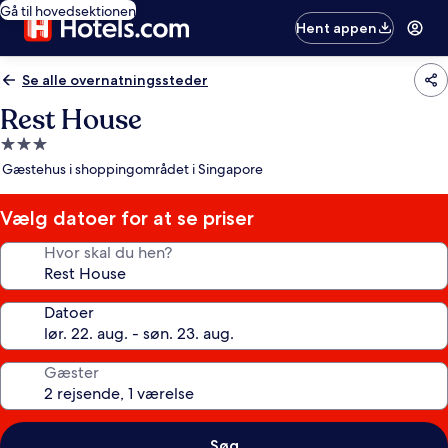
Gå til hovedsektionen
Hent appen
Se alle overnatningssteder
Rest House
3.0-
stjernet
Gæstehus i shoppingområdet i Singapore
overnatningssted
Vælg datoer for at se priser
Hvor skal du hen?
Datoer
Gæster
Søg