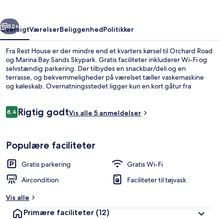
rige
Næste
52+
Oversigt
Værelser
Beliggenhed
Politikker
Fra Rest House er der mindre end et kvarters kørsel til Orchard Road
og Marina Bay Sands Skypark. Gratis faciliteter inkluderer Wi-Fi og
selvstændig parkering. Der tilbydes en snackbar/deli og en
terrasse, og bekvemmeligheder på værelset tæller vaskemaskine
og køleskab. Overnatningsstedet ligger kun en kort gåtur fra
offentlig transport: Tavistock Station ligger 10 minutter derfra.
Anmeldelser
Rigtig godt
8,4
Vis alle 5 anmeldelser
8,4 ud af 10.
Premier-værelse | Opholdsområde | 50
Populære faciliteter
Gratis parkering
Gratis Wi-Fi
Aircondition
Faciliteter til tøjvask
Vis alle
Primære faciliteter
(12)