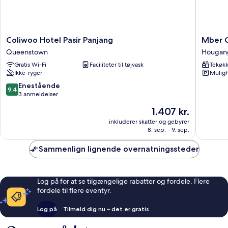
Coliwoo
Mber
Coliwoo Hotel Pasir Panjang
Mber C
Hotel
Co-
Queenstown
Hougan
Pasir
Living
Gratis Wi-Fi
Faciliteter til tøjvask
Tekøk
Panjang
Service
Ikke-ryger
Muligh
Queenstown
Apartme
Hougan
9.4
Enestående
9,4
ud
3 anmeldelser
af
Prisen
1.407 kr.
10,
er
Enestående,
inkluderer skatter og gebyrer
1.407 kr.
8. sep. - 9. sep.
3
anmeldelser
Sammenlign lignende overnatningssteder
Log på for at se tilgængelige rabatter og fordele. Flere
fordele til flere eventyr.
Log på
Tilmeld dig nu – det er gratis