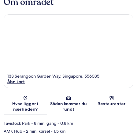
Om området
133 Serangoon Garden Way, Singapore, 556035
Åbn kort
Kort
Hvad ligger i
Sådan kommer du
Restauranter
nærheden?
rundt
Tavistock Park
- 8 min. gang
- 0.8 km
AMK Hub
- 2 min. kørsel
- 1.5 km