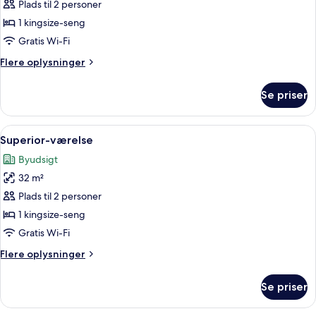
Executive-
Plads til 2 personer
værelse
1 kingsize-seng
Gratis Wi-Fi
Flere
Flere oplysninger
oplysninger
om
Se priser
Executive-
værelse
Indlæs
Superior-værelse | Gratis produkter i 
14
Superior-værelse
alle
Byudsigt
billeder
32 m²
af
Superior-
Plads til 2 personer
værelse
1 kingsize-seng
Gratis Wi-Fi
Flere
Flere oplysninger
oplysninger
om
Se priser
Superior-
værelse