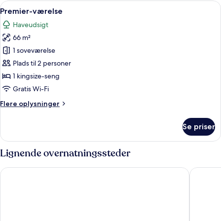
Indlæs
Premier-værelse | Opholdsområde | 50
19
Premier-værelse
alle
Haveudsigt
billeder
66 m²
af
Premier-
1 soveværelse
værelse
Plads til 2 personer
1 kingsize-seng
Gratis Wi-Fi
Flere
Flere oplysninger
oplysninger
om
Se priser
Premier-
værelse
Lignende overnatningssteder
Coliwoo Hotel Pasir Panjang
Mber Co-