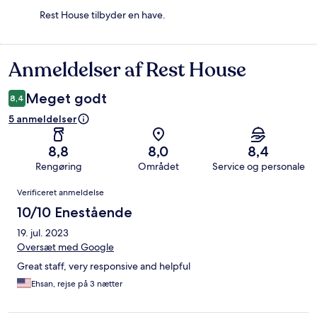
Rest House tilbyder en have.
Anmeldelser af Rest House
Anmeldelser
Meget godt
8,4
5 anmeldelser
8,8
8,0
8,4
Rengøring
Området
Service og personale
Anmeldelser
Verificeret anmeldelse
10/10 Enestående
19. jul. 2023
Oversæt med Google
Great staff, very responsive and helpful
Ehsan, rejse på 3 nætter