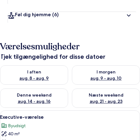
Føl dig hjemme
(6)
Værelsesmuligheder
Tjek tilgængelighed for disse datoer
Tjek tilgængelighed for i aften aug. 8 - aug. 9
Tjek tilgængelighed for i morg
I aften
I morgen
aug. 8 - aug. 9
aug. 9 - aug. 10
Tjek tilgængelighed for denne weekend aug. 14 - aug. 16
Tjek tilgængelighed for næste
Denne weekend
Næste weekend
aug. 14 - aug. 16
aug. 21 - aug. 23
Indlæs
Executive-værelse | Gratis produkter i
16
Executive-værelse
alle
Byudsigt
billeder
40 m²
af