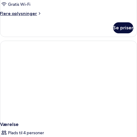
Gratis Wi-Fi
Flere
Flere oplysninger
oplysninger
om
Se priser
Værelse
Værelse
Plads til 4 personer