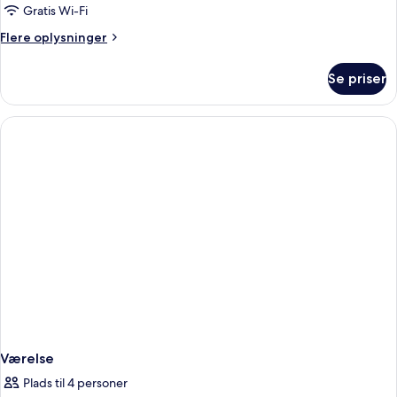
Gratis Wi-Fi
Flere
Flere oplysninger
oplysninger
om
Se priser
Værelse
Værelse
Plads til 4 personer