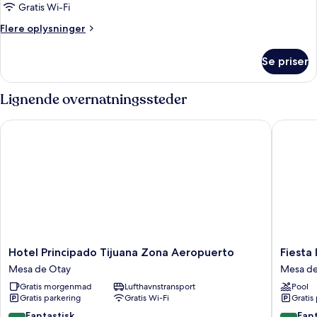
Gratis Wi-Fi
Flere
Flere oplysninger
oplysninger
om
Se priser
Værelse
Lignende overnatningssteder
Hotel Principado Tijuana Zona Aeropuerto
Fiesta In
Hotel
Fiesta
Hotel Principado Tijuana Zona Aeropuerto
Fiesta
Principado
Inn
Mesa de Otay
Mesa de
Tijuana
Tijuana
Gratis morgenmad
Lufthavnstransport
Pool
Zona
Otay
Gratis parkering
Gratis Wi-Fi
Gratis
Aeropuerto
Mesa
Mesa
de
8.6
8.8
Fantastisk
Fant