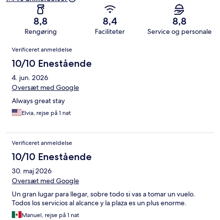
8,8
8,4
8,8
Rengøring
Faciliteter
Service og personale
Anmeldelser
Verificeret anmeldelse
10/10 Enestående
4. jun. 2026
Oversæt med Google
Always great stay
Elvia, rejse på 1 nat
Verificeret anmeldelse
10/10 Enestående
30. maj 2026
Oversæt med Google
Un gran lugar para llegar, sobre todo si vas a tomar un vuelo.
Todos los servicios al alcance y la plaza es un plus enorme.
Manuel, rejse på 1 nat