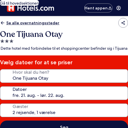
Gå til hovedsektionen
Hent appen
Se alle overnatningssteder
One Tijuana Otay
3.0-
stjernet
Dette hotel med forbindelse til et shoppingcenter befinder sig i Tijuana
overnatningssted
Vælg datoer for at se priser
Hvor skal du hen?
Datoer
Gæster
Søg