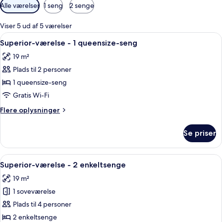
Tilgængelige
Alle værelser
1 seng
2 senge
filtre
for
Viser 5 ud af 5 værelser
værelser
Indlæs
Et moderne hotelværelse med en pænt 
8
Superior-værelse - 1 queensize-seng
alle
19 m²
billeder
Plads til 2 personer
af
Superior-
1 queensize-seng
værelse
Gratis Wi-Fi
-
Flere
Flere oplysninger
1
oplysninger
queensize-
om
Se priser
Superior-
seng
værelse
-
Indlæs
En pænt redt seng med en meleret pu
5
1
Superior-værelse - 2 enkeltsenge
alle
queensize-
19 m²
seng
billeder
1 soveværelse
af
Superior-
Plads til 4 personer
værelse
2 enkeltsenge