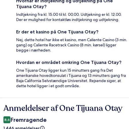
Hvornår er indtjekning og udtjekning på One
Tijuana Otay?
Indtjekning fra kl. 15.00 til kl. 00.00. Udtjekning er kl. 12.00.
Der er mulighed for kontaktløs indtjekning og udtjekning.
Er der et kasino på One Tijuana Otay?
Nej, dette hotel har ikke et kasino, men Caliente Casino (3 min.
gang) og Caliente Racetrack Casino (8 min. kørsel) ligger
begge i nærheden.
Hvordan er området omkring One Tijuana Otay?
One Tijuana Otay ligger kun 15 minutters gang fra Det
amerikanske hovedkonsulat i Tijuana og 13 minutters gang fra
Baja California Selvstændige Universitet. Rejsende siger, at
dette hotel ligger i et godt område.
Anmeldelser af One Tijuana Otay
Anmeldelser
Fremragende
8,6
1.446 anmeldelser