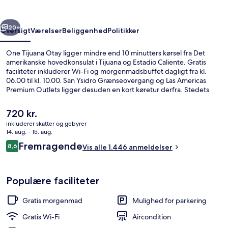
rige
Næste
20+
Oversigt
Værelser
Beliggenhed
Politikker
One Tijuana Otay ligger mindre end 10 minutters kørsel fra Det
amerikanske hovedkonsulat i Tijuana og Estadio Caliente. Gratis
faciliteter inkluderer Wi-Fi og morgenmadsbuffet dagligt fra kl.
06.00 til kl. 10.00. San Ysidro Grænseovergang og Las Americas
Premium Outlets ligger desuden en kort køretur derfra. Stedets
hjælpsomme personale og korte afstand til lufthavnen får gode
bedømmelser fra rejsende.
Den
720 kr.
nuværende
inkluderer skatter og gebyrer
pris
14. aug. - 15. aug.
Interiør
er
Anmeldelser
Fremragende
8,6
Vis alle 1.446 anmeldelser
720 kr.
8,6 ud af 10.
Populære faciliteter
Gratis morgenmad
Mulighed for parkering
Gratis Wi-Fi
Aircondition