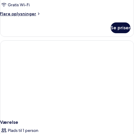
-
Gratis Wi-Fi
2
Flere
Flere oplysninger
enkeltsenge
oplysninger
om
Se priser
Superior-
værelse
-
2
enkeltsenge
Værelse
Plads til 1 person