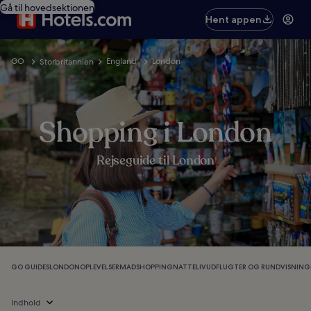
Gå til hovedsektionen
Hent appen
GO
England
London
Storbritannien
Shopping i London
Rejseguide til London
GO GUIDES
LONDON
OPLEVELSER
MAD
SHOPPING
NATTELIV
UDFLUGTER OG RUNDVISNING
Indhold