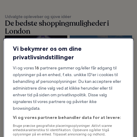
Udvalgte oplevelser og sjove idéer
De bedste shoppingmuligheder i
London
De 10 bedste
De 10 bedste
Vi bekymrer os om dine
shoppingcentre i
markeder i London
privatlivsindstillinger
London
På de bedste markeder i London
kan du finde skjulte skatte,
De bedste shoppingcentre i
international mad og masser af
London har et stort udvalg af
god stemning. Både londonere og
Vi og vores
16
partnere gemmer og/eller får adgang til
mærker, fra verdenskendte navne
turister opsøger...
til unikke, uafhængige mærker.
oplysninger på en enhed, f.eks. unikke ID'er i cookies til
London er uden tvivl...
behandling af personoplysninger. Du kan acceptere eller
administrere dine valg ved at klikke herunder eller til
enhver tid på siden om privatlivspolitik. Disse valg
De 12 bedste
signaleres til vores partnere og påvirker ikke
madmarkeder i
browsingdata.
London
London er en kosmopolitisk storby
Vi og vores partnere behandler data for at levere:
fyldt med mangfoldige og unikke
kulturer, så det kommer næppe
som nogen overraskelse, at det
Bruge præcise geografiske placeringsoplysninger. Aktivt scanne
fortsat er en...
enhedskarakteristika til identifikation. Opbevare og/eller tilgå
oplysninger på en enhed. Tilpasset annoncering og indhold,