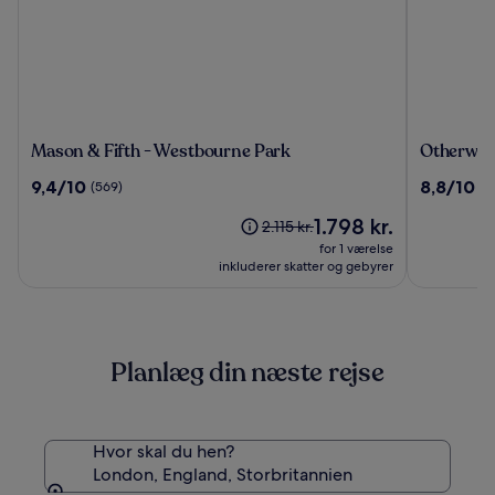
Mason
Otherwan
Mason & Fifth - Westbourne Park
Otherwan
&
Soho
9.4
8.8
9,4/10
8,8/10
(569)
(3
Fifth
Pod
ud
ud
-
Hotel
Prisen
1.798 kr.
af
af
Prisen
2.115 kr.
Westbourne
(ADULTS
er
10,
10,
var
for 1 værelse
Park
ONLY)
1.798 kr.
(569)
(324)
2.115 kr.,
inkluderer skatter og gebyrer
se
flere
oplysninger
om
Planlæg din næste rejse
standardprisen
Hvor skal du hen?
London, England, Storbritannien