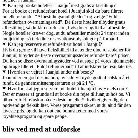
Kan jeg booke hoteller i Juanjuí med gratis afbestilling?
For at booke et refunderbart hotel i Juanjuí skal du bare filtrere
hotellerne under "Afbestillingsmuligheder" og vælge "Fuldt
refunderbart overnatningssted". De fleste hoteller tilbyder gratis
afbestilling, så du får en refusion, hvis du er nødt til at afbestille.
Nogle hoteller kræver dog, at du afbestiller mindst 24 timer inden
indtjekning, så tjek dine reservationsoplysninger på forhånd.
Kan jeg reservere et refunderbart hotel i Juanjuí?
Hvis du gerne vil have fleksibilitet til at ændre dine rejseplaner for
Juanjuí, tilbyder de fleste overnatningssteder refunderbare* priser.
Du kan se disse overnatningssteder ved at søge på vores hjemmeside
og bruge filteret "Fuldt refunderbart" til at indskrænke resultaterne.
Hvordan er vejret i Juanjuí under mit besøg?
Juanjuí er en god destination, hvis du vil nyde godt af solskin året
rundt, da gennemsnitstemperaturen er på 24 °C.
Hvorfor skal jeg reservere mit hotel i Juanjuí hos Hotels.com?
Der er masser af grunde til at booke din rejse til Juanjuí hos os. Vi
tilbyder fuld refusion på de fleste hoteller*, hvilket giver dig den
nødvendige fleksibilitet. Vores prisgaranti sikrer, at du altid får den
laveste pris, og du kan optjene bonusnætter med vores
loyalitetsprogram og spare penge.
bliv ved med at udforske