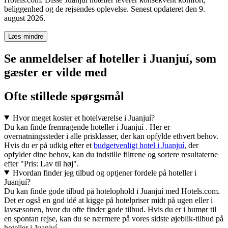
beliggenhed og de rejsendes oplevelse. Senest opdateret den
9.
august 2026
.
Læs mindre
Se anmeldelser af hoteller i Juanjuí, som
gæster er vilde med
Ofte stillede spørgsmål
Hvor meget koster et hotelværelse i Juanjuí?
Du kan finde fremragende hoteller i Juanjuí . Her er
overnatningssteder i alle prisklasser, der kan opfylde ethvert behov.
Hvis du er på udkig efter et
budgetvenligt hotel i Juanjuí
, der
opfylder dine behov, kan du indstille filtrene og sortere resultaterne
efter "Pris: Lav til høj".
Hvordan finder jeg tilbud og optjener fordele på hoteller i
Juanjuí?
Du kan finde gode tilbud på hotelophold i Juanjuí med Hotels.com.
Det er også en god idé at kigge på hotelpriser midt på ugen eller i
lavsæsonen, hvor du ofte finder gode tilbud. Hvis du er i humør til
en spontan rejse, kan du se nærmere på vores sidste øjeblik-tilbud på
hoteller i Juanjuí.