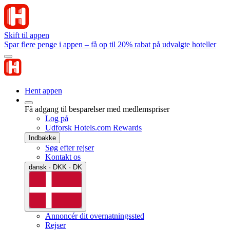
Skift til appen
Spar flere penge i appen – få op til 20% rabat på udvalgte hoteller
Hent appen
Få adgang til besparelser med medlemspriser
Log på
Udforsk Hotels.com Rewards
Indbakke
Søg efter rejser
Kontakt os
dansk · DKK · DK
Annoncér dit overnatningssted
Rejser