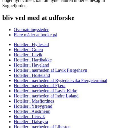
noget nyt i Gulen, kan du nyde naturen under et besøg til
Sognefjorden.
bliv ved med at udforske
Overnatningssteder
Flere måder at booke på
Hoteller i Hyllestad
Hoteller i Gulen
Hoteller i Lavik
Hoteller i Hardbakke
Hoteller i Haveland
Hoteller i nærheden af Lavik Færgehavn
Hoteller i Hosteland
Hoteller i nærheden af Rysjedalsvika Færgeterminal
Hoteller i nærheden af Fjæra
Hoteller i nærheden af Lavik Kirke
Hoteller i nærheden af Indre Løland
Hoteller i Masfjordnes
Hoteller i Ytrøygrend
Hoteller i Austrheim
Hoteller i Leirvik
Hoteller i Dalsøyra
Hoteller i nærheden af Lihesten