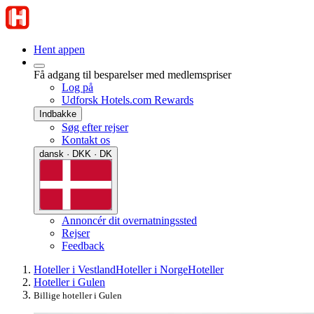
Hent appen
Få adgang til besparelser med medlemspriser
Log på
Udforsk Hotels.com Rewards
Indbakke
Søg efter rejser
Kontakt os
dansk · DKK · DK
Annoncér dit overnatningssted
Rejser
Feedback
Hoteller i Vestland
Hoteller i Norge
Hoteller
Hoteller i Gulen
Billige hoteller i Gulen