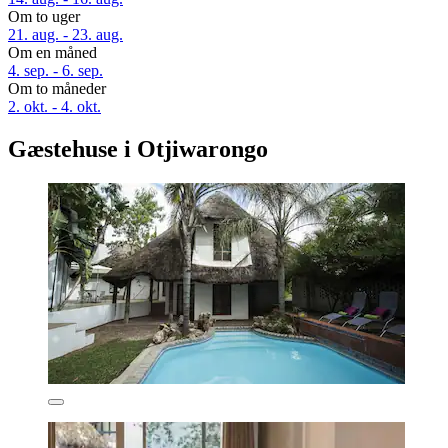
Om to uger
21. aug. - 23. aug.
Om en måned
4. sep. - 6. sep.
Om to måneder
2. okt. - 4. okt.
Gæstehuse i Otjiwarongo