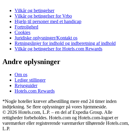
Vilkår og betingelser
Vilkår og betingelser for Vrbo
Hjælp til personer med et handicap
Fortrolighed
Cookies
Juridiske oplysninger/Kontakt os
Retningslinjer for indhold og indberetning af indhold
Vilkår og betingelser for Hotels.com Rewards
Andre oplysninger
Om os
Ledige stillinger
Rejseguider
Hotels.com Rewards
*Nogle hoteller kræver afbestilling mere end 24 timer inden
indtjekning. Se flere oplysninger på vores hjemmeside.
© 2026 Hotels.com, L.P. – en del af Expedia Group. Alle
rettigheder forbeholdes. Hotels.com og Hotels.com-logoet er
varemærker eller registrerende varemærker tilhørende Hotels.com,
L.P.