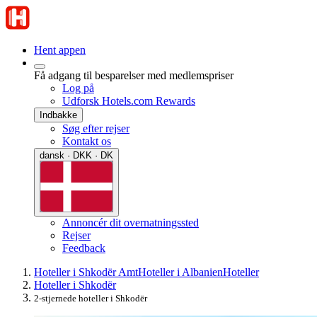
Hent appen
Få adgang til besparelser med medlemspriser
Log på
Udforsk Hotels.com Rewards
Indbakke
Søg efter rejser
Kontakt os
dansk · DKK · DK
Annoncér dit overnatningssted
Rejser
Feedback
Hoteller i Shkodër Amt
Hoteller i Albanien
Hoteller
Hoteller i Shkodër
2-stjernede hoteller i Shkodër