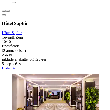
Hôtel Saphir
Hôtel Saphir
Tevragh Zein
10/10
Enestående
(2 anmeldelser)
256 kr.
inkluderer skatter og gebyrer
5. sep. - 6. sep.
Hôtel Saphir