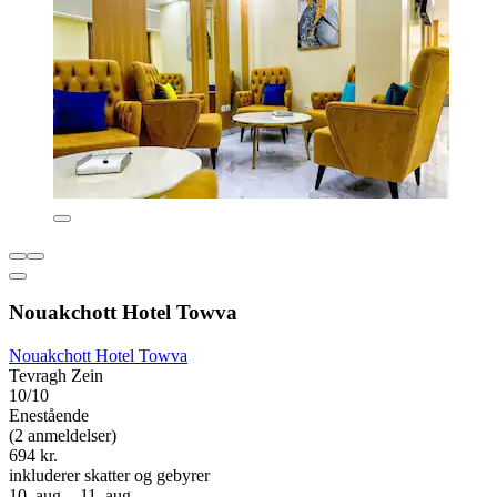
Nouakchott Hotel Towva
Nouakchott Hotel Towva
Tevragh Zein
10/10
Enestående
(2 anmeldelser)
694 kr.
inkluderer skatter og gebyrer
10. aug. - 11. aug.