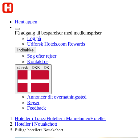
Hent appen
Få adgang til besparelser med medlemspriser
Log på
Udforsk Hotels.com Rewards
Indbakke
Søg efter rejser
Kontakt os
dansk · DKK · DK
Annoncér dit overnatningssted
Rejser
Feedback
Hoteller i Trarza
Hoteller i Mauretanien
Hoteller
Hoteller i Nouakchott
Billige hoteller i Nouakchott