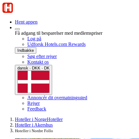
Hent appen
Få adgang til besparelser med medlemspriser
Log på
Udforsk Hotels.com Rewards
Indbakke
Søg efter rejser
Kontakt os
dansk · DKK · DK
Annoncér dit overnatningssted
Rejser
Feedback
Hoteller i Norge
Hoteller
Hoteller i Akershus
Hoteller i Nordre Follo