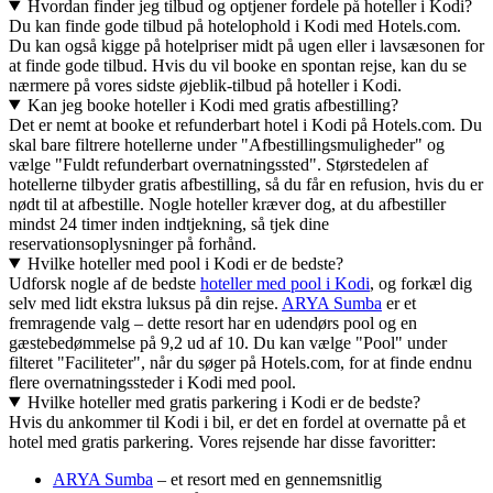
Hvordan finder jeg tilbud og optjener fordele på hoteller i Kodi?
Du kan finde gode tilbud på hotelophold i Kodi med Hotels.com.
Du kan også kigge på hotelpriser midt på ugen eller i lavsæsonen for
at finde gode tilbud. Hvis du vil booke en spontan rejse, kan du se
nærmere på vores sidste øjeblik-tilbud på hoteller i Kodi.
Kan jeg booke hoteller i Kodi med gratis afbestilling?
Det er nemt at booke et refunderbart hotel i Kodi på Hotels.com. Du
skal bare filtrere hotellerne under "Afbestillingsmuligheder" og
vælge "Fuldt refunderbart overnatningssted". Størstedelen af
hotellerne tilbyder gratis afbestilling, så du får en refusion, hvis du er
nødt til at afbestille. Nogle hoteller kræver dog, at du afbestiller
mindst 24 timer inden indtjekning, så tjek dine
reservationsoplysninger på forhånd.
Hvilke hoteller med pool i Kodi er de bedste?
Udforsk nogle af de bedste
hoteller med pool i Kodi
, og forkæl dig
selv med lidt ekstra luksus på din rejse.
ARYA Sumba
er et
fremragende valg – dette resort har en udendørs pool og en
gæstebedømmelse på 9,2 ud af 10. Du kan vælge "Pool" under
filteret "Faciliteter", når du søger på Hotels.com, for at finde endnu
flere overnatningssteder i Kodi med pool.
Hvilke hoteller med gratis parkering i Kodi er de bedste?
Hvis du ankommer til Kodi i bil, er det en fordel at overnatte på et
hotel med gratis parkering. Vores rejsende har disse favoritter:
ARYA Sumba
– et resort med en gennemsnitlig