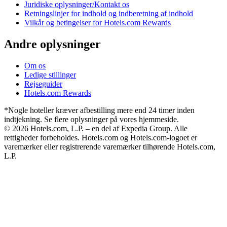
Juridiske oplysninger/Kontakt os
Retningslinjer for indhold og indberetning af indhold
Vilkår og betingelser for Hotels.com Rewards
Andre oplysninger
Om os
Ledige stillinger
Rejseguider
Hotels.com Rewards
*Nogle hoteller kræver afbestilling mere end 24 timer inden
indtjekning. Se flere oplysninger på vores hjemmeside.
© 2026 Hotels.com, L.P. – en del af Expedia Group. Alle
rettigheder forbeholdes. Hotels.com og Hotels.com-logoet er
varemærker eller registrerende varemærker tilhørende Hotels.com,
L.P.