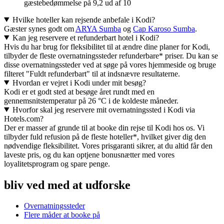
gæstebedømmelse på 9,2 ud af 10
Hvilke hoteller kan rejsende anbefale i Kodi?
Gæster synes godt om
ARYA Sumba
og
Cap Karoso Sumba
.
Kan jeg reservere et refunderbart hotel i Kodi?
Hvis du har brug for fleksibilitet til at ændre dine planer for Kodi,
tilbyder de fleste overnatningssteder refunderbare* priser. Du kan se
disse overnatningssteder ved at søge på vores hjemmeside og bruge
filteret "Fuldt refunderbart" til at indsnævre resultaterne.
Hvordan er vejret i Kodi under mit besøg?
Kodi er et godt sted at besøge året rundt med en
gennemsnitstemperatur på 26 °C i de koldeste måneder.
Hvorfor skal jeg reservere mit overnatningssted i Kodi via
Hotels.com?
Der er masser af grunde til at booke din rejse til Kodi hos os. Vi
tilbyder fuld refusion på de fleste hoteller*, hvilket giver dig den
nødvendige fleksibilitet. Vores prisgaranti sikrer, at du altid får den
laveste pris, og du kan optjene bonusnætter med vores
loyalitetsprogram og spare penge.
bliv ved med at udforske
Overnatningssteder
Flere måder at booke på