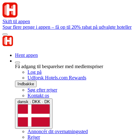
Skift til appen
Spar flere penge i appen – få op til 20% rabat på udvalgte hoteller
Hent appen
Få adgang til besparelser med medlemspriser
Log på
Udforsk Hotels.com Rewards
Indbakke
Søg efter rejser
Kontakt os
dansk · DKK · DK
Annoncér dit overnatningssted
Rejser