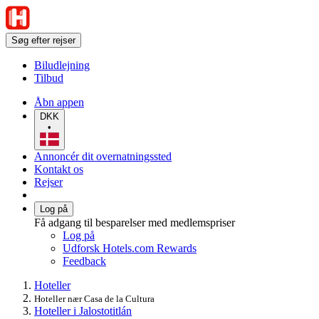
Søg efter rejser
Biludlejning
Tilbud
Åbn appen
DKK
•
Annoncér dit overnatningssted
Kontakt os
Rejser
Log på
Få adgang til besparelser med medlemspriser
Log på
Udforsk Hotels.com Rewards
Feedback
Hoteller
Hoteller nær Casa de la Cultura
Hoteller i Jalostotitlán