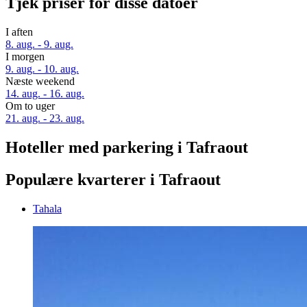
Tjek priser for disse datoer
I aften
8. aug. - 9. aug.
I morgen
9. aug. - 10. aug.
Næste weekend
14. aug. - 16. aug.
Om to uger
21. aug. - 23. aug.
Hoteller med parkering i Tafraout
Populære kvarterer i Tafraout
Tahala