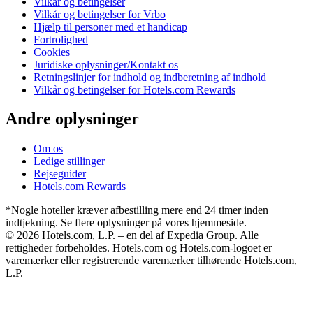
Vilkår og betingelser
Vilkår og betingelser for Vrbo
Hjælp til personer med et handicap
Fortrolighed
Cookies
Juridiske oplysninger/Kontakt os
Retningslinjer for indhold og indberetning af indhold
Vilkår og betingelser for Hotels.com Rewards
Andre oplysninger
Om os
Ledige stillinger
Rejseguider
Hotels.com Rewards
*Nogle hoteller kræver afbestilling mere end 24 timer inden
indtjekning. Se flere oplysninger på vores hjemmeside.
© 2026 Hotels.com, L.P. – en del af Expedia Group. Alle
rettigheder forbeholdes. Hotels.com og Hotels.com-logoet er
varemærker eller registrerende varemærker tilhørende Hotels.com,
L.P.