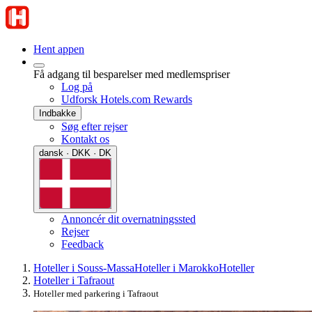
Hent appen
Få adgang til besparelser med medlemspriser
Log på
Udforsk Hotels.com Rewards
Indbakke
Søg efter rejser
Kontakt os
dansk · DKK · DK
Annoncér dit overnatningssted
Rejser
Feedback
Hoteller i Souss-Massa
Hoteller i Marokko
Hoteller
Hoteller i Tafraout
Hoteller med parkering i Tafraout