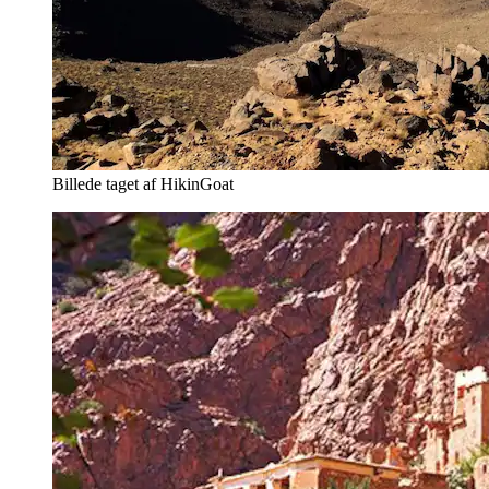
Billede taget af HikinGoat