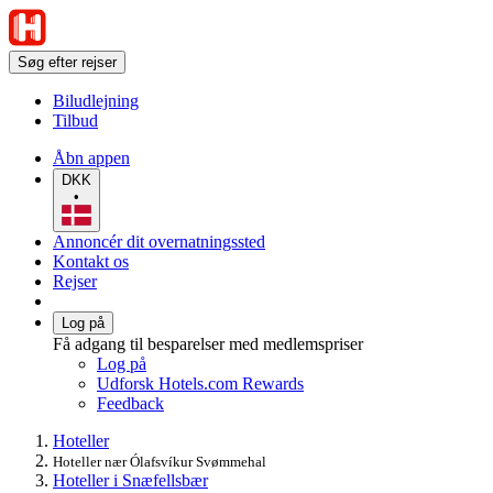
Søg efter rejser
Biludlejning
Tilbud
Åbn appen
DKK
•
Annoncér dit overnatningssted
Kontakt os
Rejser
Log på
Få adgang til besparelser med medlemspriser
Log på
Udforsk Hotels.com Rewards
Feedback
Hoteller
Hoteller nær Ólafsvíkur Svømmehal
Hoteller i Snæfellsbær