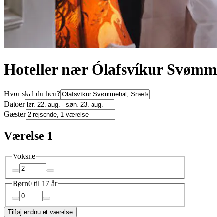
Hoteller nær Ólafsvíkur Svømm
Hvor skal du hen?
Datoer
Gæster
Værelse 1
Voksne
Børn
0 til 17 år
Tilføj endnu et værelse