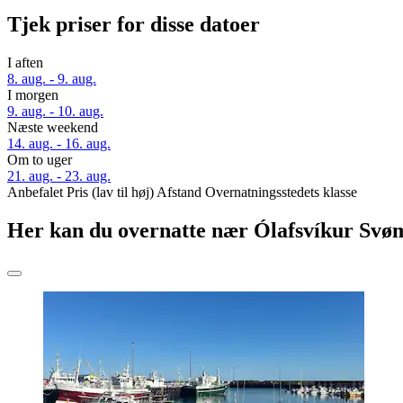
Tjek priser for disse datoer
I aften
8. aug. - 9. aug.
I morgen
9. aug. - 10. aug.
Næste weekend
14. aug. - 16. aug.
Om to uger
21. aug. - 23. aug.
Anbefalet
Pris (lav til høj)
Afstand
Overnatningsstedets klasse
Her kan du overnatte nær Ólafsvíkur Sv