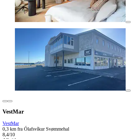
VestMar
VestMar
0,3 km fra Ólafsvíkur Svømmehal
8,4/10