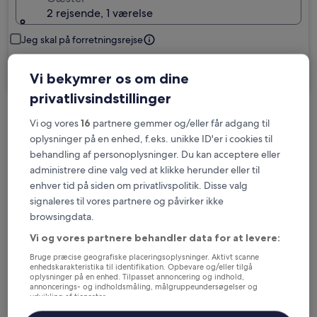
2 rejsende, 1 værelse
Jeg skal på forretningsrejse
Søg
Vi bekymrer os om dine
privatlivsindstillinger
Muligheder for gratis afbestilling, hvis dine
Vi og vores
16
partnere gemmer og/eller får adgang til
oplysninger på en enhed, f.eks. unikke ID'er i cookies til
planer ændrer sig
behandling af personoplysninger. Du kan acceptere eller
administrere dine valg ved at klikke herunder eller til
Optjen fordele for hver overnatning
enhver tid på siden om privatlivspolitik. Disse valg
signaleres til vores partnere og påvirker ikke
browsingdata.
Spar flere penge med medlemspriser
Vi og vores partnere behandler data for at levere:
Bruge præcise geografiske placeringsoplysninger. Aktivt scanne
enhedskarakteristika til identifikation. Opbevare og/eller tilgå
oplysninger på en enhed. Tilpasset annoncering og indhold,
Tjek priser for disse datoer
annoncerings- og indholdsmåling, målgruppeundersøgelser og
udvikling af tjenester.
Liste over partnere (leverandører)
I aften
I morgen