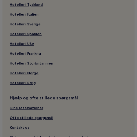
kunstmindemuseet
Hoteller i Tyskland
Forretningshoteller i Aomori
Hoteller i Italien
Hoteller i nærheden af Auga Fiskemarked
Hoteller i Sverige
Hoteller i nærheden af Sannai Maruyama
Hoteller i Spanien
Hoteller i nærheden af Hidariseki Station
Hoteller i USA
Hoteller i nærheden af Japans centrale monument og
Hoteller i Frankrig
historiske park
Hoteller i Storbritannien
Hoteller i Aomori
Lgbtqia-Venlige hoteller i Aomori
Hoteller i Norge
Hoteller i Strig
Hjælp og ofte stillede spørgsmål
Dine reservationer
Ofte stillede spørgsmål
Kontakt os