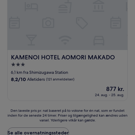
KAMENOI HOTEL AOMORI MAKADO
KAMENOI HOTEL AOMORI MAKADO
3.0-
stjernet
6,1 km fra Shimizugawa Station
overnatningssted
8.2
8,2/10
Alletiders
(121 anmeldelser)
ud
Prisen
877 kr.
af
er
10,
24. aug. - 25. aug.
877 kr.
Alletiders,
(121
Den
Den laveste pris pr. nat baseret på to voksne for én nat, som er fundet
anmeldelser)
inden for de seneste 24 timer. Priser og tilgængelighed kan ændres uden
laveste
varsel. Yderligere vilkår kan gælde.
pris
pr.
nat
Se alle overnatningssteder