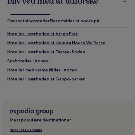
bliv ved med at udforske
kan
gælde.
Overnatningssteder
Flere måder at booke på
Hoteller i nærheden af Atago Park
Hoteller i nærheden af Nebuta House Wa Rasse
Hoteller i nærheden af Takase-floden
Spahoteller i Aomori
Hoteller med varme kilder i Aomori
Hoteller i nærheden af Gappo-parken
Ryokaner i Aomori
2-Stjernede hoteller i Aomori
Hoteller i Yokohama
Hoteller i Aomori
Mest populære destinationer
Hoteller i nærheden af Shin-Aomori Station
Hoteller i Danmark
Hoteller i nærheden af Munakata Shiko-