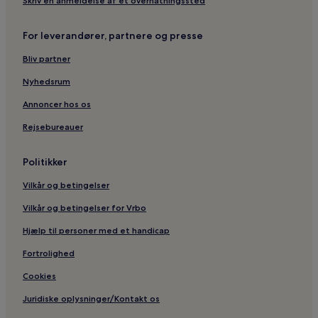
Skriv en anmeldelse af et overnatningssted
For leverandører, partnere og presse
Bliv partner
Nyhedsrum
Annoncer hos os
Rejsebureauer
Politikker
Vilkår og betingelser
Vilkår og betingelser for Vrbo
Hjælp til personer med et handicap
Fortrolighed
Cookies
Juridiske oplysninger/Kontakt os