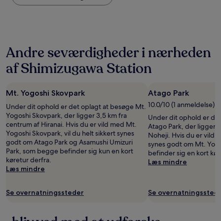
baseret
på
to
voksne
for
Andre seværdigheder i nærheden
én
nat,
af Shimizugawa Station
som
er
fundet
Mt. Yogoshi Skovpark
Atago Park
inden
for
10.0/10 (1 anmeldelse)
Under dit ophold er det oplagt at besøge Mt.
de
Yogoshi Skovpark, der ligger 3,5 km fra
Under dit ophold er de
seneste
centrum af Hiranai. Hvis du er vild med Mt.
Atago Park, der ligger 
24
Yogoshi Skovpark, vil du helt sikkert synes
Noheji. Hvis du er vild 
timer.
godt om Atago Park og Asamushi Umizuri
synes godt om Mt. Yog
Priser
Park, som begge befinder sig kun en kort
befinder sig en kort kør
og
køretur derfra.
Læs mindre
tilgængelighed
Læs mindre
kan
ændres
uden
Se overnatningssteder
Se overnatningssted
varsel.
Yderligere
vilkår