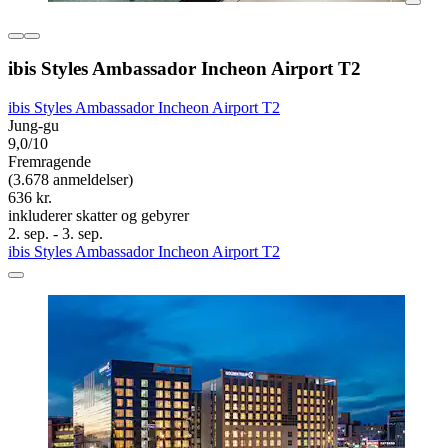
ibis Styles Ambassador Incheon Airport T2
ibis Styles Ambassador Incheon Airport T2
Jung-gu
9,0/10
Fremragende
(3.678 anmeldelser)
636 kr.
inkluderer skatter og gebyrer
2. sep. - 3. sep.
ibis Styles Ambassador Incheon Airport T2