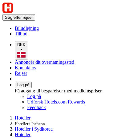
Søg efter rejser
Biludlejning
Tilbud
DKK
•
Annoncér dit overnatningssted
Kontakt os
Rejser
Log på
Få adgang til besparelser med medlemspriser
Log på
Udforsk Hotels.com Rewards
Feedback
Hoteller
Hoteller i Incheon
Hoteller i Sydkorea
Hoteller