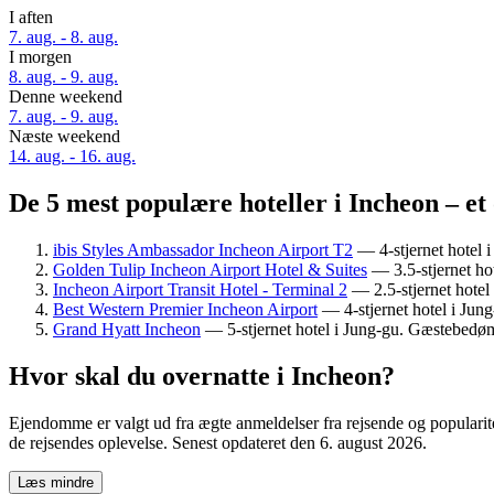
I aften
7. aug. - 8. aug.
I morgen
8. aug. - 9. aug.
Denne weekend
7. aug. - 9. aug.
Næste weekend
14. aug. - 16. aug.
De 5 mest populære hoteller i Incheon – et
ibis Styles Ambassador Incheon Airport T2
— 4-stjernet hotel 
Golden Tulip Incheon Airport Hotel & Suites
— 3.5-stjernet ho
Incheon Airport Transit Hotel - Terminal 2
— 2.5-stjernet hotel
Best Western Premier Incheon Airport
— 4-stjernet hotel i Jun
Grand Hyatt Incheon
— 5-stjernet hotel i Jung-gu. Gæstebedø
Hvor skal du overnatte i Incheon?
Ejendomme er valgt ud fra ægte anmeldelser fra rejsende og popularit
de rejsendes oplevelse. Senest opdateret den
6. august 2026
.
Læs mindre