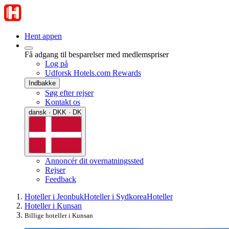
Hent appen
Få adgang til besparelser med medlemspriser
Log på
Udforsk Hotels.com Rewards
Indbakke
Søg efter rejser
Kontakt os
dansk · DKK · DK
Annoncér dit overnatningssted
Rejser
Feedback
Hoteller i Jeonbuk
Hoteller i Sydkorea
Hoteller
Hoteller i Kunsan
Billige hoteller i Kunsan