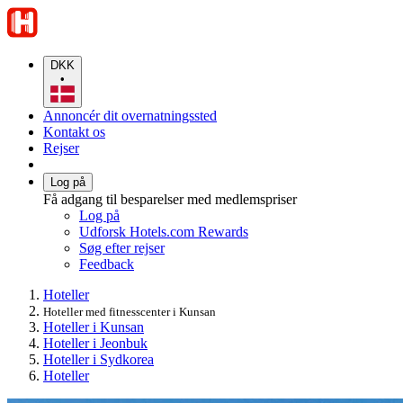
DKK
•
Annoncér dit overnatningssted
Kontakt os
Rejser
Log på
Få adgang til besparelser med medlemspriser
Log på
Udforsk Hotels.com Rewards
Søg efter rejser
Feedback
Hoteller
Hoteller med fitnesscenter i Kunsan
Hoteller i Kunsan
Hoteller i Jeonbuk
Hoteller i Sydkorea
Hoteller