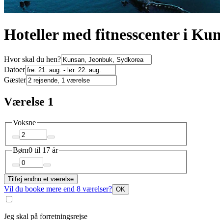
Hoteller med fitnesscenter i Ku
Hvor skal du hen?
Datoer
Gæster
Værelse 1
Voksne
Børn
0 til 17 år
Tilføj endnu et værelse
Vil du booke mere end 8 værelser?
OK
Jeg skal på forretningsrejse