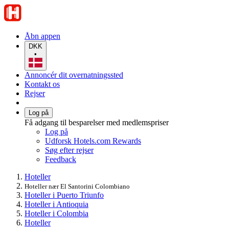
Åbn appen
DKK
•
Annoncér dit overnatningssted
Kontakt os
Rejser
Log på
Få adgang til besparelser med medlemspriser
Log på
Udforsk Hotels.com Rewards
Søg efter rejser
Feedback
Hoteller
Hoteller nær El Santorini Colombiano
Hoteller i Puerto Triunfo
Hoteller i Antioquia
Hoteller i Colombia
Hoteller