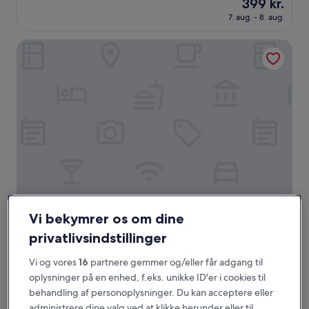
Prisen
399 kr.
af
er
10,
7. aug. - 8. aug.
399 kr.
Fantastisk,
(4.569
Hotel Monterey Grasmere Osaka
anmeldelser)
Hotel Monterey Grasmere Osaka
Hotel Monterey Grasmere Osaka
Vi bekymrer os om dine
4.0-
privatlivsindstillinger
stjernet
Naniwa
overnatningssted
9.2
9,2/10
Fremragende
(2.366 anmeldelser)
Vi og vores
16
partnere gemmer og/eller får adgang til
ud
oplysninger på en enhed, f.eks. unikke ID'er i cookies til
Prisen
591 kr.
af
behandling af personoplysninger. Du kan acceptere eller
er
10,
1. sep. - 2. sep.
591 kr.
administrere dine valg ved at klikke herunder eller til