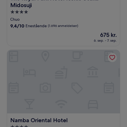
Midosuji
4.0-
stjernet
Chuo
overnatningssted
9.4
9,4/10
Enestående
(1.696 anmeldelser)
ud
Prisen
675 kr.
af
er
10,
6. sep. - 7. sep.
675 kr.
Enestående,
(1.696
Namba Oriental Hotel
anmeldelser)
Namba Oriental Hotel
Namba Oriental Hotel