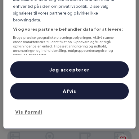
Fremragende,
(2.366
enhver tid på siden om privatlivspolitik. Disse valg
Hotel Monterey Le Frere Osaka
anmeldelser)
signaleres til vores partnere og påvirker ikke
browsingdata.
Vi og vores partnere behandler data for at levere:
Bruge præcise geografiske placeringsoplysninger. Aktivt scanne
enhedskarakteristika til identifikation. Opbevare og/eller tilgå
oplysninger på en enhed. Tilpasset annoncering og indhold,
annoncerings- og indholdsmåling, målgruppeundersøgelser og
udvikling af tjenester.
Liste over partnere (leverandører)
Jeg accepterer
Hotel Monterey Le Frere Osaka
Hotel Monterey Le Frere Osaka
4.0-
Afvis
stjernet
Kita
overnatningssted
9.2
9,2/10
Fremragende
(2.812 anmeldelser)
ud
Vis formål
Prisen
489 kr.
af
er
10,
31. aug. - 1. sep.
489 kr.
Fremragende,
(2.812
Hotel Hankyu RESPIRE OSAKA
anmeldelser)