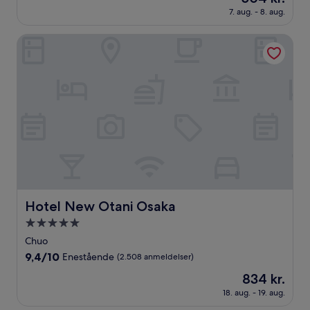
er
10,
7. aug. - 8. aug.
504 kr.
Fremragende,
(3.608
Hotel New Otani Osaka
anmeldelser)
Hotel New Otani Osaka
Hotel New Otani Osaka
5.0-
stjernet
Chuo
overnatningssted
9.4
9,4/10
Enestående
(2.508 anmeldelser)
ud
Prisen
834 kr.
af
er
10,
18. aug. - 19. aug.
834 kr.
Enestående,