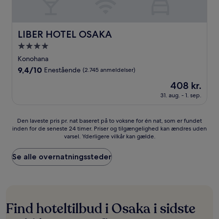
LIBER HOTEL OSAKA
LIBER HOTEL OSAKA
4.0-
stjernet
Konohana
overnatningssted
9.4
9,4/10
Enestående
(2.745 anmeldelser)
ud
Prisen
408 kr.
af
er
10,
31. aug. - 1. sep.
408 kr.
Enestående,
(2.745
Den
Den laveste pris pr. nat baseret på to voksne for én nat, som er fundet
anmeldelser)
inden for de seneste 24 timer. Priser og tilgængelighed kan ændres uden
laveste
varsel. Yderligere vilkår kan gælde.
pris
pr.
nat
Se alle overnatningssteder
baseret
på
to
voksne
for
Find hoteltilbud i Osaka i sidste
én
nat,