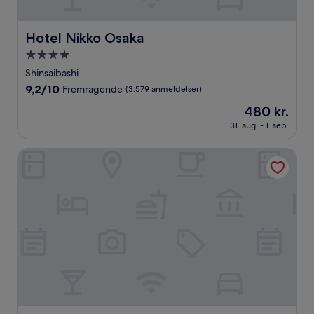
Hotel Nikko Osaka
Hotel Nikko Osaka
4.0-
stjernet
Shinsaibashi
overnatningssted
9.2
9,2/10
Fremragende
(3.579 anmeldelser)
ud
Prisen
480 kr.
af
er
10,
31. aug. - 1. sep.
480 kr.
Fremragende,
(3.579
APA Hotel & Resort Osaka Umeda Eki Tower
anmeldelser)