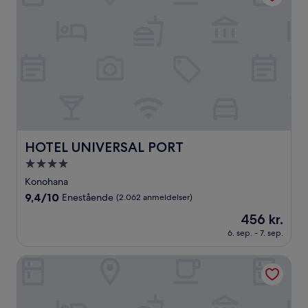
HOTEL UNIVERSAL PORT
HOTEL UNIVERSAL PORT
4.0-
stjernet
Konohana
overnatningssted
9.4
9,4/10
Enestående
(2.062 anmeldelser)
ud
Prisen
456 kr.
af
er
10,
6. sep. - 7. sep.
456 kr.
Enestående,
(2.062
APA Hotel & Resort Midosuji Hommachi Ekimae Tower
anmeldelser)