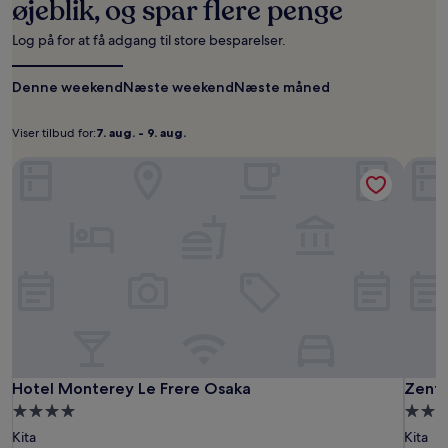
øjeblik, og spar flere penge
som
er
Log på for at få adgang til store besparelser.
fundet
inden
Denne weekend
for
Næste weekend
Næste måned
de
seneste
Viser tilbud for:
7. aug. - 9. aug.
Viser
7.
24
timer.
tilbud
aug.
Hotel Monterey Le Frere Osaka
Zenti
Priser
for:
-
og
9.
tilgængelighed
aug.
kan
ændres
uden
varsel.
Yderligere
vilkår
kan
gælde.
Hotel
Hotel
Zentis
Hotel Monterey Le Frere Osaka
Zenti
Hotel Monterey Le Frere Osaka
Zenti
Monterey
Monte
Osaka
4.0-
4.0-
Le
Le
stjernet
stjern
Kita
Kita