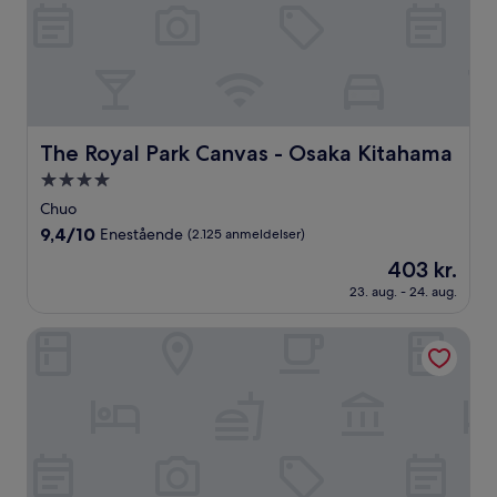
The Royal Park Canvas - Osaka Kitahama
The Royal Park Canvas - Osaka Kitahama
4.0-
stjernet
Chuo
overnatningssted
9.4
9,4/10
Enestående
(2.125 anmeldelser)
ud
Prisen
403 kr.
af
er
10,
23. aug. - 24. aug.
403 kr.
Enestående,
(2.125
Centara Grand Hotel Osaka
anmeldelser)