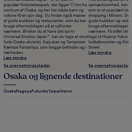
populær forlystelsespark, der ligger 7,1 km fra
opmærksomhed, kan du 
centrum af Osaka, og her kan både børn og
som er et populært ste
voksne få en sjov dag. Du finder også masser
shopping i Minami. Du f
af gode butikker og restauranter, som du kan
gode butikker og resta
bruge eftermiddagen på at udforske
bruge eftermiddagen p
nærmere. Ønsker du at have det sjovt i
nærmere. Få stillet din
Universal Studios Japan™, kan du tage et smut
tage til Hozenji-Yokoc
forbi Osaka-akvariet, Kaiyukan og Tempozan
Indkøbscenter og Shins
Kæmpe Pariserhjul, som begge befinder sig i
Street.
nærheden.
Læs mindre
Læs mindre
Se overnatningssteder
Se overnatningssted
Osaka og lignende destinationer
Osaka
Nagoya
Fukuoka
Taipei
Hanoi