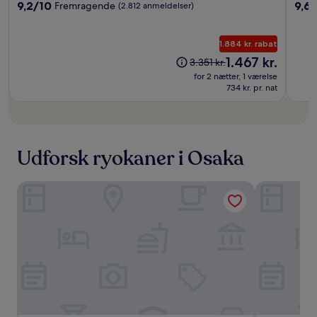
Frere
Frere
overnatningssted
overn
9.2
9.6
9,2/10
9,6
Fremragende
(2.812 anmeldelser)
Osaka
Osaka
ud
ud
af
af
10,
10,
1.884 kr. rabat
Fremragende,
Enes
Prisen
1.467 kr.
Prisen
3.351 kr.
(2.812
(770
er
var
for 2 nætter, 1 værelse
anmeldelser)
anme
1.467 kr.
3.351 kr.
734 kr. pr. nat
Udforsk ryokaner i Osaka
Yamatoya Honten Ryokan Osaka
Kaneyoshi 