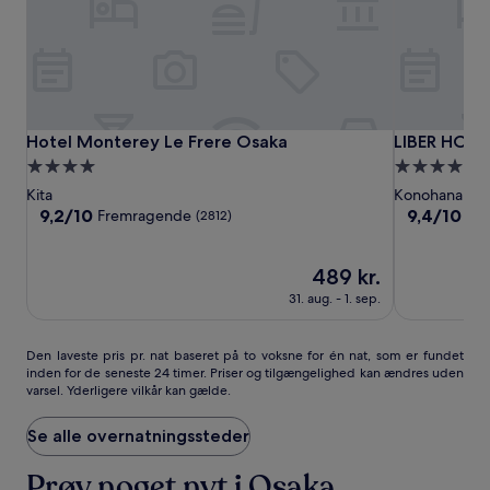
Hotel
Hotel
LIBER
Hotel Monterey Le Frere Osaka
LIBER HOTE
Hotel Monterey Le Frere Osaka
LIBER HOT
Monterey
Monterey
HOTEL
4.0-
4.0-
Le
Le
OSAKA
stjernet
stjernet
Kita
Konohana
Frere
Frere
overnatningssted
overnatning
9.2
9.4
9,2/10
9,4/10
Fremragende
En
(2812)
Osaka
Osaka
ud
ud
af
af
10,
Prisen
10,
489 kr.
Fremragende,
er
Enestående
31. aug. - 1. sep.
(2812)
489 kr.
(2745)
Den
Den laveste pris pr. nat baseret på to voksne for én nat, som er fundet
inden for de seneste 24 timer. Priser og tilgængelighed kan ændres uden
laveste
varsel. Yderligere vilkår kan gælde.
pris
pr.
nat
Se alle overnatningssteder
baseret
på
Prøv noget nyt i Osaka