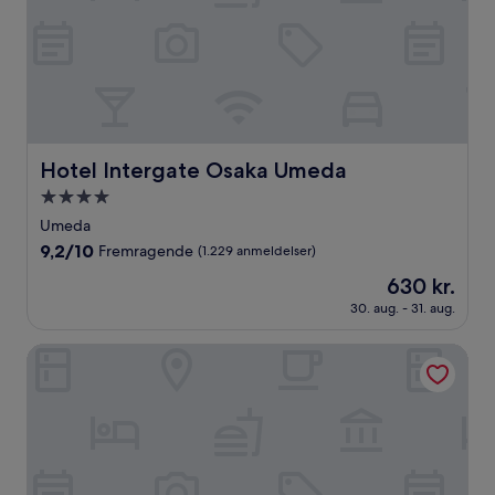
Hotel Intergate Osaka Umeda
Hotel Intergate Osaka Umeda
4.0-
stjernet
Umeda
overnatningssted
9.2
9,2/10
Fremragende
(1.229 anmeldelser)
ud
Prisen
630 kr.
af
er
10,
30. aug. - 31. aug.
630 kr.
Fremragende,
(1.229
Citadines Namba Osaka
anmeldelser)