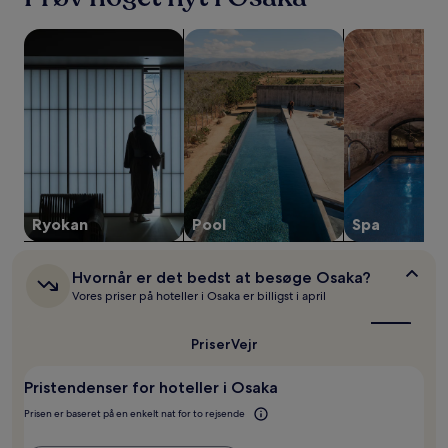
to
voksne
Søg efter ryokaner
Søg efter overnatningssteder med 
Søg efter ove
for
én
nat,
som
er
fundet
inden
for
de
seneste
24
Ryokan
Pool
Spa
timer.
Priser
og
Hvornår
Hvornår er det bedst at besøge Osaka?
tilgængelighed
er
Vores priser på hoteller i Osaka er billigst i april
det
kan
bedst
ændres
at
Priser
Vejr
uden
besøge
varsel.
Osaka?
Yderligere
Pristendenser for hoteller i Osaka
vilkår
Prisen er baseret på en enkelt nat for to rejsende
kan
gælde.