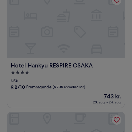
Hotel Hankyu RESPIRE OSAKA
Hotel Hankyu RESPIRE OSAKA
4.0-
stjernet
Kita
overnatningssted
9.2
9,2/10
Fremragende
(5.705 anmeldelser)
ud
Prisen
743 kr.
af
er
10,
23. aug. - 24. aug.
743 kr.
Fremragende,
(5.705
Candeo Hotels Osaka The Tower
anmeldelser)