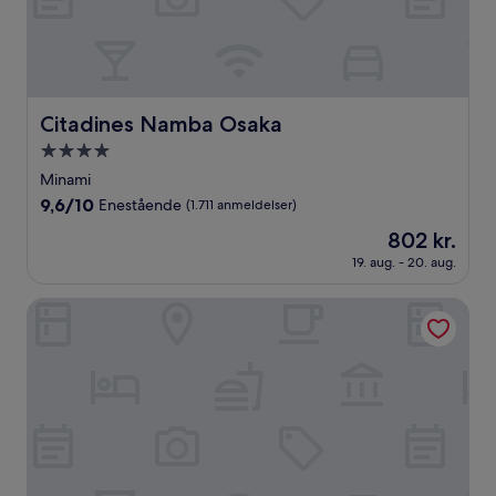
Citadines Namba Osaka
Citadines Namba Osaka
4.0-
stjernet
Minami
overnatningssted
9.6
9,6/10
Enestående
(1.711 anmeldelser)
ud
Prisen
802 kr.
af
er
10,
19. aug. - 20. aug.
802 kr.
Enestående,
(1.711
LIBER HOTEL OSAKA
anmeldelser)