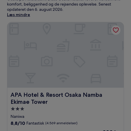
komfort, beliggenhed og de rejsendes oplevelse. Senest
opdateret den
6. august 2026
.
Læs mindre
APA Hotel & Resort Osaka Namba Ekimae Tower
APA Hotel & Resort Osaka Namba Ekimae Tower
APA Hotel & Resort Osaka Namba
Ekimae Tower
3.0-
stjernet
Naniwa
overnatningssted
8.8
8,8/10
Fantastisk
(4.569 anmeldelser)
ud