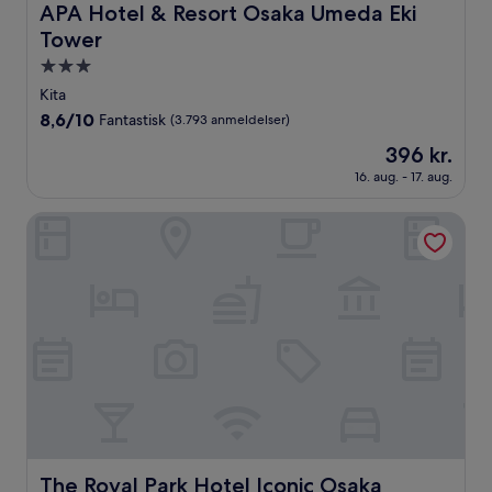
APA Hotel & Resort Osaka Umeda Eki Tower
APA Hotel & Resort Osaka Umeda Eki
Tower
3.0-
stjernet
Kita
overnatningssted
8.6
8,6/10
Fantastisk
(3.793 anmeldelser)
ud
Prisen
396 kr.
af
er
10,
16. aug. - 17. aug.
396 kr.
Fantastisk,
(3.793
The Royal Park Hotel Iconic Osaka Midosuji
anmeldelser)
The Royal Park Hotel Iconic Osaka Midosuji
The Royal Park Hotel Iconic Osaka