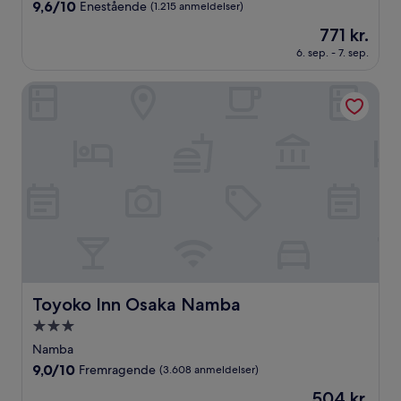
overnatningssted
9.6
9,6/10
Enestående
(1.215 anmeldelser)
ud
Prisen
771 kr.
af
er
10,
6. sep. - 7. sep.
771 kr.
Enestående,
(1.215
Toyoko Inn Osaka Namba
anmeldelser)
Toyoko Inn Osaka Namba
Toyoko Inn Osaka Namba
3.0-
stjernet
Namba
overnatningssted
9.0
9,0/10
Fremragende
(3.608 anmeldelser)
ud
Prisen
504 kr.
af