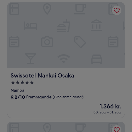
(2.508
Swissotel Nankai Osaka
anmeldelser)
Swissotel Nankai Osaka
Swissotel Nankai Osaka
5.0-
stjernet
Namba
overnatningssted
9.2
9,2/10
Fremragende
(1.765 anmeldelser)
ud
Prisen
1.366 kr.
af
er
10,
30. aug. - 31. aug.
1.366 kr.
Fremragende,
(1.765
HOTEL UNIVERSAL PORT
anmeldelser)