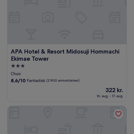
APA Hotel & Resort Midosuji Hommachi Ekimae Tower
APA Hotel & Resort Midosuji Hommachi
Ekimae Tower
3.0-
stjernet
Chuo
overnatningssted
8.6
8,6/10
Fantastisk
(2.900 anmeldelser)
ud
Prisen
322 kr.
af
er
10,
16. aug. - 17. aug.
322 kr.
Fantastisk,
(2.900
Hotel Intergate Osaka Umeda
anmeldelser)