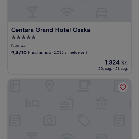
Centara Grand Hotel Osaka
Centara Grand Hotel Osaka
5.0-
stjernet
Namba
overnatningssted
9.4
9,4/10
Enestående
(2.035 anmeldelser)
ud
Prisen
1.324 kr.
af
er
10,
20. aug. - 21. aug.
1.324 kr.
Enestående,
(2.035
Hotel Nikko Osaka
anmeldelser)