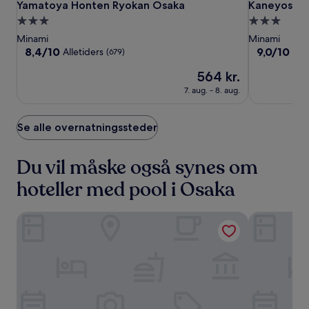
Yamatoya
Yamatoya
Kaneyoshi
Yamatoya Honten Ryokan Osaka
Kaneyoshi 
Yamatoya Honten Ryokan Osaka
Kaneyoshi 
Honten
Honten
Ryokan
3.0-
3.0-
Ryokan
Ryokan
stjernet
stjernet
Minami
Minami
Osaka
Osaka
overnatningssted
overnatning
8.4
9.0
8,4/10
9,0/10
Alletiders
Fre
(679)
ud
ud
Prisen
564 kr.
af
af
er
10,
10,
7. aug. - 8. aug.
564 kr.
Alletiders,
Fremragend
(679)
(475)
Se alle overnatningssteder
Du vil måske også synes om
hoteller med pool i Osaka
Swissotel Nankai Osaka
APA Hotel 