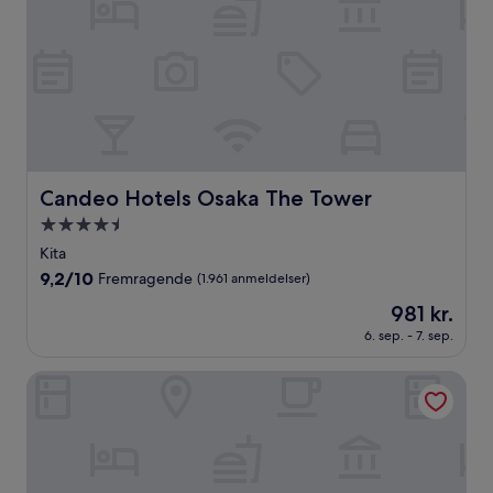
Candeo Hotels Osaka The Tower
Candeo Hotels Osaka The Tower
4.5-
stjernet
Kita
overnatningssted
9.2
9,2/10
Fremragende
(1.961 anmeldelser)
ud
Prisen
981 kr.
af
er
10,
6. sep. - 7. sep.
981 kr.
Fremragende,
(1.961
The Royal Park Canvas - Osaka Kitahama
anmeldelser)