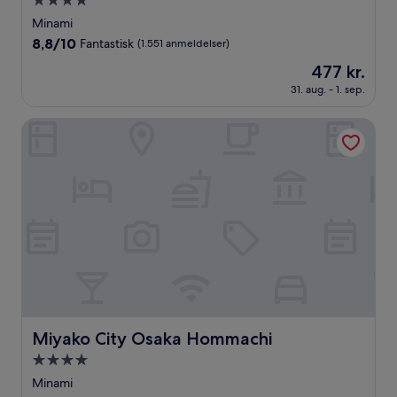
4.0-
stjernet
Minami
overnatningssted
8.8
8,8/10
Fantastisk
(1.551 anmeldelser)
ud
Prisen
477 kr.
af
er
10,
31. aug. - 1. sep.
477 kr.
Fantastisk,
(1.551
Miyako City Osaka Hommachi
anmeldelser)
Miyako City Osaka Hommachi
Miyako City Osaka Hommachi
4.0-
stjernet
Minami