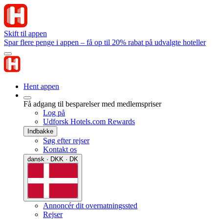
Skift til appen
Spar flere penge i appen – få op til 20% rabat på udvalgte hoteller
Hent appen
Få adgang til besparelser med medlemspriser
Log på
Udforsk Hotels.com Rewards
Indbakke
Søg efter rejser
Kontakt os
dansk · DKK · DK
Annoncér dit overnatningssted
Rejser