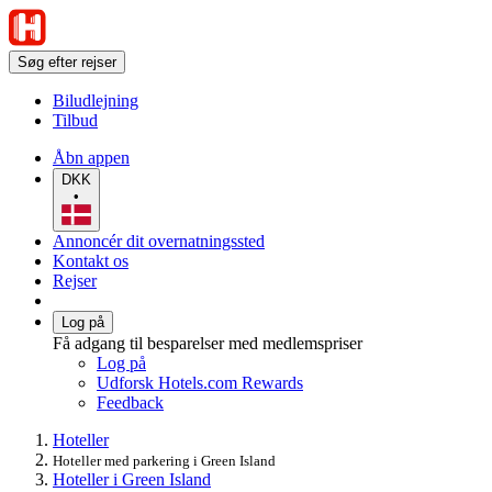
Søg efter rejser
Biludlejning
Tilbud
Åbn appen
DKK
•
Annoncér dit overnatningssted
Kontakt os
Rejser
Log på
Få adgang til besparelser med medlemspriser
Log på
Udforsk Hotels.com Rewards
Feedback
Hoteller
Hoteller med parkering i Green Island
Hoteller i Green Island