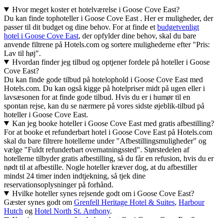
Hvor meget koster et hotelværelse i Goose Cove East?
Du kan finde tophoteller i Goose Cove East . Her er muligheder, der
passer til dit budget og dine behov. For at finde et
budgetvenligt
hotel i Goose Cove East
, der opfylder dine behov, skal du bare
anvende filtrene på Hotels.com og sortere mulighederne efter "Pris:
Lav til høj".
Hvordan finder jeg tilbud og optjener fordele på hoteller i Goose
Cove East?
Du kan finde gode tilbud på hotelophold i Goose Cove East med
Hotels.com. Du kan også kigge på hotelpriser midt på ugen eller i
lavsæsonen for at finde gode tilbud. Hvis du er i humør til en
spontan rejse, kan du se nærmere på vores sidste øjeblik-tilbud på
hoteller i Goose Cove East.
Kan jeg booke hoteller i Goose Cove East med gratis afbestilling?
For at booke et refunderbart hotel i Goose Cove East på Hotels.com
skal du bare filtrere hotellerne under "Afbestillingsmuligheder" og
vælge "Fuldt refunderbart overnatningssted". Størstedelen af
hotellerne tilbyder gratis afbestilling, så du får en refusion, hvis du er
nødt til at afbestille. Nogle hoteller kræver dog, at du afbestiller
mindst 24 timer inden indtjekning, så tjek dine
reservationsoplysninger på forhånd.
Hvilke hoteller synes rejsende godt om i Goose Cove East?
Gæster synes godt om
Grenfell Heritage Hotel & Suites
,
Harbour
Hutch
og
Hotel North St. Anthony
.