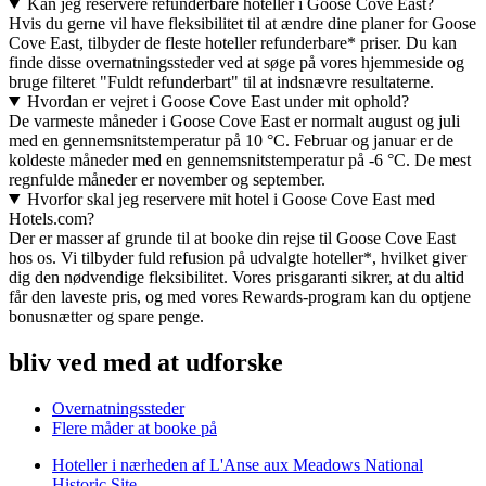
Kan jeg reservere refunderbare hoteller i Goose Cove East?
Hvis du gerne vil have fleksibilitet til at ændre dine planer for Goose
Cove East, tilbyder de fleste hoteller refunderbare* priser. Du kan
finde disse overnatningssteder ved at søge på vores hjemmeside og
bruge filteret "Fuldt refunderbart" til at indsnævre resultaterne.
Hvordan er vejret i Goose Cove East under mit ophold?
De varmeste måneder i Goose Cove East er normalt august og juli
med en gennemsnitstemperatur på 10 °C. Februar og januar er de
koldeste måneder med en gennemsnitstemperatur på -6 °C. De mest
regnfulde måneder er november og september.
Hvorfor skal jeg reservere mit hotel i Goose Cove East med
Hotels.com?
Der er masser af grunde til at booke din rejse til Goose Cove East
hos os. Vi tilbyder fuld refusion på udvalgte hoteller*, hvilket giver
dig den nødvendige fleksibilitet. Vores prisgaranti sikrer, at du altid
får den laveste pris, og med vores Rewards-program kan du optjene
bonusnætter og spare penge.
bliv ved med at udforske
Overnatningssteder
Flere måder at booke på
Hoteller i nærheden af L'Anse aux Meadows National
Historic Site