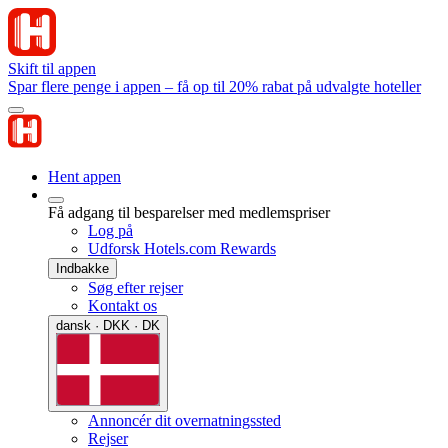
Skift til appen
Spar flere penge i appen – få op til 20% rabat på udvalgte hoteller
Hent appen
Få adgang til besparelser med medlemspriser
Log på
Udforsk Hotels.com Rewards
Indbakke
Søg efter rejser
Kontakt os
dansk · DKK · DK
Annoncér dit overnatningssted
Rejser