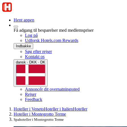
Hent appen
Få adgang til besparelser med medlemspriser
Log på
Udforsk Hotels.com Rewards
Indbakke
Søg efter rejser
Kontakt os
dansk · DKK · DK
Annoncér dit overnatningssted
Rejser
Feedback
Hoteller i Veneto
Hoteller i Italien
Hoteller
Hoteller i Montegrotto Terme
Spahoteller i Montegrotto Terme