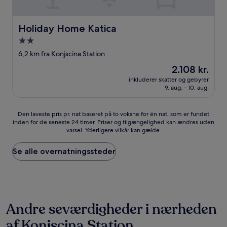
Holiday Home Katica
Holiday Home Katica
2.0-
stjernet
6,2 km fra Konjscina Station
overnatningssted
Prisen
2.108 kr.
er
inkluderer skatter og gebyrer
2.108 kr.
9. aug. - 10. aug.
Den
Den laveste pris pr. nat baseret på to voksne for én nat, som er fundet
inden for de seneste 24 timer. Priser og tilgængelighed kan ændres uden
laveste
varsel. Yderligere vilkår kan gælde.
pris
pr.
nat
Se alle overnatningssteder
baseret
på
to
voksne
for
Andre seværdigheder i nærheden
én
nat,
af Konjscina Station
som