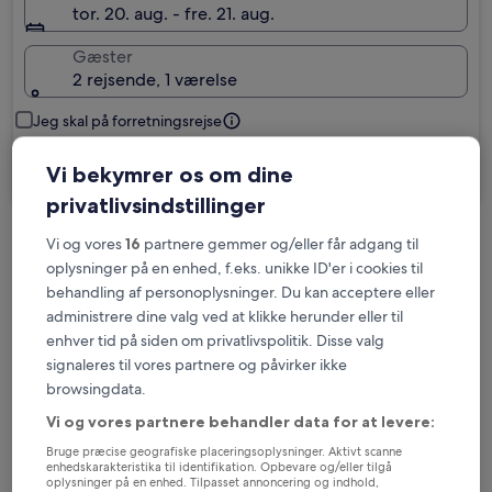
tor. 20. aug. - fre. 21. aug.
Gæster
2 rejsende, 1 værelse
Jeg skal på forretningsrejse
Søg
Vi bekymrer os om dine
privatlivsindstillinger
Vi og vores
16
partnere gemmer og/eller får adgang til
Muligheder for gratis afbestilling, hvis dine
oplysninger på en enhed, f.eks. unikke ID'er i cookies til
planer ændrer sig
behandling af personoplysninger. Du kan acceptere eller
administrere dine valg ved at klikke herunder eller til
Optjen fordele for hver overnatning
enhver tid på siden om privatlivspolitik. Disse valg
signaleres til vores partnere og påvirker ikke
browsingdata.
Spar flere penge med medlemspriser
Vi og vores partnere behandler data for at levere:
Bruge præcise geografiske placeringsoplysninger. Aktivt scanne
enhedskarakteristika til identifikation. Opbevare og/eller tilgå
oplysninger på en enhed. Tilpasset annoncering og indhold,