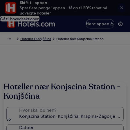
Skift til appen
Spar flere penge i appen – få op til 20% rabat på
udvalgte hoteller
Gå til hovedsektionen
Hent appen
Hoteller i Konjšćina
Hoteller nær Konjscina Station
Hoteller nær Konjscina Station -
Konjšćina
Hvor skal du hen?
Konjscina Station, Konjšćina, Krapina-Zagorje (amt),
Datoer