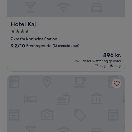
Hotel Kaj
Hotel Kaj
4.0-
stjernet
7 km fra Konjscina Station
overnatningssted
9.2
9,2/10
Fremragende
(13 anmeldelser)
ud
Prisen
896 kr.
af
er
10,
inkluderer skatter og gebyrer
896 kr.
17. aug. - 18. aug.
Fremragende,
(13
anmeldelser)
Holiday Home Katica