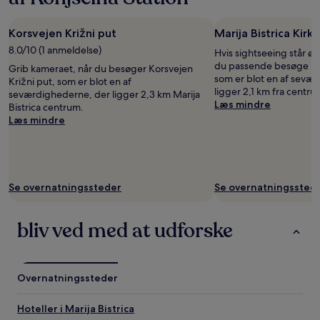
er
fundet
Korsvejen Križni put
Marija Bistrica Kirke
inden
for
8.0/10 (1 anmeldelse)
Hvis sightseeing står øve
de
du passende besøge Mari
Grib kameraet, når du besøger Korsvejen
seneste
som er blot en af sevæ
Križni put, som er blot en af
24
ligger 2,1 km fra centrum
seværdighederne, der ligger 2,3 km Marija
timer.
Læs mindre
Bistrica centrum.
Priser
Læs mindre
og
tilgængelighed
kan
ændres
uden
Se overnatningssteder
Se overnatningssted
varsel.
Yderligere
vilkår
bliv ved med at udforske
kan
gælde.
Overnatningssteder
Hoteller i Marija Bistrica