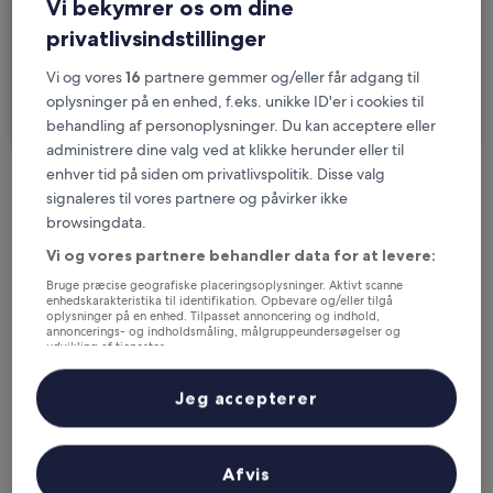
Vi bekymrer os om dine
2 rejsende, 1 værelse
privatlivsindstillinger
Jeg skal på forretningsrejse
Vi og vores
16
partnere gemmer og/eller får adgang til
oplysninger på en enhed, f.eks. unikke ID'er i cookies til
Søg
behandling af personoplysninger. Du kan acceptere eller
administrere dine valg ved at klikke herunder eller til
enhver tid på siden om privatlivspolitik. Disse valg
Muligheder for gratis afbestilling, hvis dine
signaleres til vores partnere og påvirker ikke
planer ændrer sig
browsingdata.
Vi og vores partnere behandler data for at levere:
Optjen fordele for hver overnatning
Bruge præcise geografiske placeringsoplysninger. Aktivt scanne
enhedskarakteristika til identifikation. Opbevare og/eller tilgå
oplysninger på en enhed. Tilpasset annoncering og indhold,
annoncerings- og indholdsmåling, målgruppeundersøgelser og
udvikling af tjenester.
Spar flere penge med medlemspriser
Liste over partnere (leverandører)
Jeg accepterer
Tjek priser for disse datoer
Afvis
I aften
I morgen