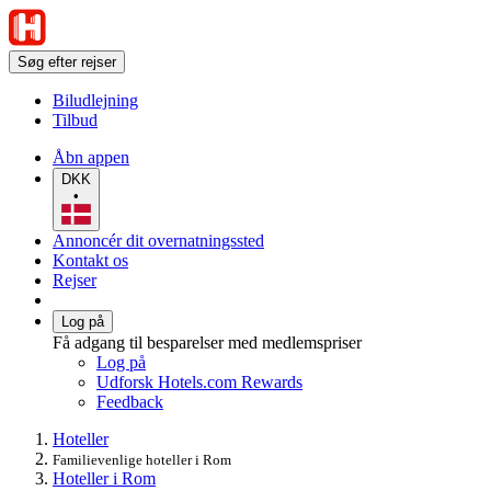
Søg efter rejser
Biludlejning
Tilbud
Åbn appen
DKK
•
Annoncér dit overnatningssted
Kontakt os
Rejser
Log på
Få adgang til besparelser med medlemspriser
Log på
Udforsk Hotels.com Rewards
Feedback
Hoteller
Familievenlige hoteller i Rom
Hoteller i Rom