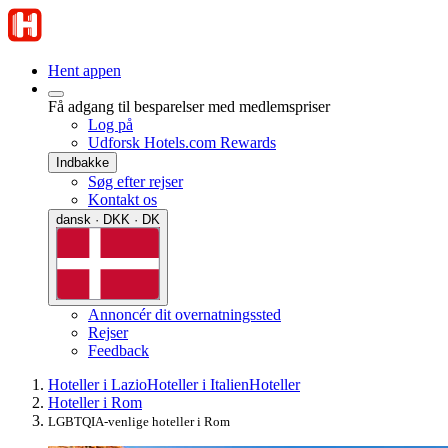
Hent appen
Få adgang til besparelser med medlemspriser
Log på
Udforsk Hotels.com Rewards
Indbakke
Søg efter rejser
Kontakt os
dansk · DKK · DK
Annoncér dit overnatningssted
Rejser
Feedback
Hoteller i Lazio
Hoteller i Italien
Hoteller
Hoteller i Rom
LGBTQIA-venlige hoteller i Rom