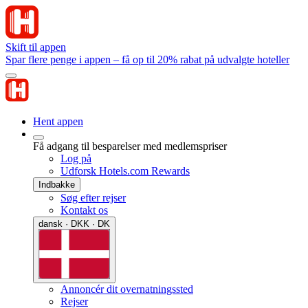
Skift til appen
Spar flere penge i appen – få op til 20% rabat på udvalgte hoteller
Hent appen
Få adgang til besparelser med medlemspriser
Log på
Udforsk Hotels.com Rewards
Indbakke
Søg efter rejser
Kontakt os
dansk · DKK · DK
Annoncér dit overnatningssted
Rejser