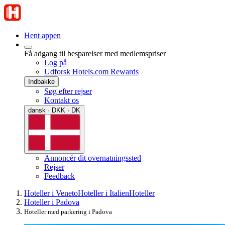
Hent appen
Få adgang til besparelser med medlemspriser
Log på
Udforsk Hotels.com Rewards
Indbakke
Søg efter rejser
Kontakt os
dansk · DKK · DK
Annoncér dit overnatningssted
Rejser
Feedback
Hoteller i Veneto
Hoteller i Italien
Hoteller
Hoteller i Padova
Hoteller med parkering i Padova