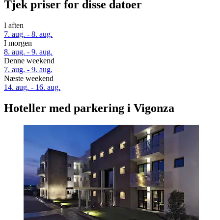
Tjek priser for disse datoer
I aften
7. aug. - 8. aug.
I morgen
8. aug. - 9. aug.
Denne weekend
7. aug. - 9. aug.
Næste weekend
14. aug. - 16. aug.
Hoteller med parkering i Vigonza