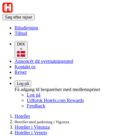
Søg efter rejser
Biludlejning
Tilbud
DKK
•
Annoncér dit overnatningssted
Kontakt os
Rejser
Log på
Få adgang til besparelser med medlemspriser
Log på
Udforsk Hotels.com Rewards
Feedback
Hoteller
Hoteller med parkering i Vigonza
Hoteller i Vigonza
Hoteller i Veneto