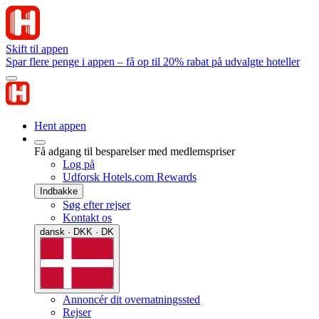
Skift til appen
Spar flere penge i appen – få op til 20% rabat på udvalgte hoteller
Hent appen
Få adgang til besparelser med medlemspriser
Log på
Udforsk Hotels.com Rewards
Indbakke
Søg efter rejser
Kontakt os
dansk · DKK · DK
Annoncér dit overnatningssted
Rejser