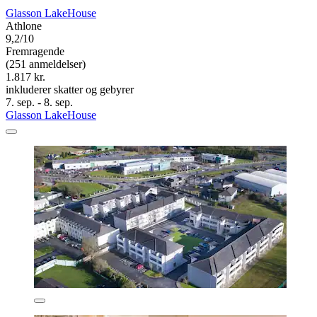
Glasson LakeHouse
Athlone
9,2/10
Fremragende
(251 anmeldelser)
1.817 kr.
inkluderer skatter og gebyrer
7. sep. - 8. sep.
Glasson LakeHouse