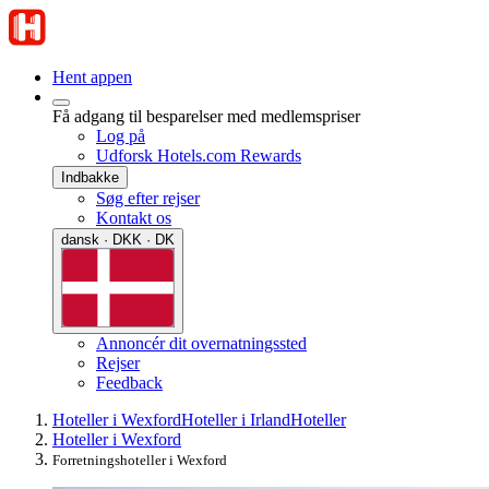
Hent appen
Få adgang til besparelser med medlemspriser
Log på
Udforsk Hotels.com Rewards
Indbakke
Søg efter rejser
Kontakt os
dansk · DKK · DK
Annoncér dit overnatningssted
Rejser
Feedback
Hoteller i Wexford
Hoteller i Irland
Hoteller
Hoteller i Wexford
Forretningshoteller i Wexford