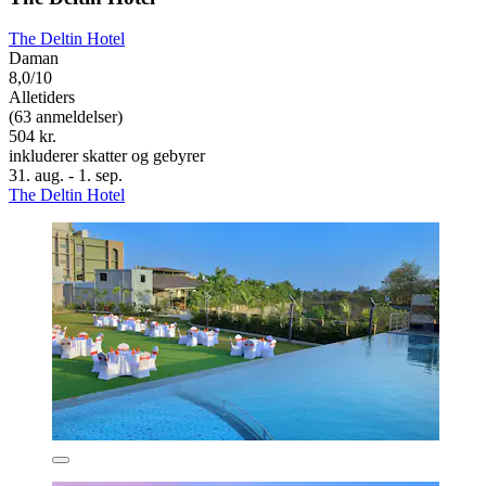
The Deltin Hotel
Daman
8,0/10
Alletiders
(63 anmeldelser)
504 kr.
inkluderer skatter og gebyrer
31. aug. - 1. sep.
The Deltin Hotel