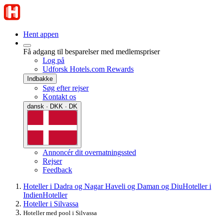
Hent appen
Få adgang til besparelser med medlemspriser
Log på
Udforsk Hotels.com Rewards
Indbakke
Søg efter rejser
Kontakt os
dansk · DKK · DK
Annoncér dit overnatningssted
Rejser
Feedback
Hoteller i Dadra og Nagar Haveli og Daman og Diu
Hoteller i
Indien
Hoteller
Hoteller i Silvassa
Hoteller med pool i Silvassa