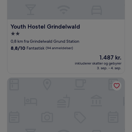
Youth Hostel Grindelwald
Youth Hostel Grindelwald
2.0-
stjernet
0,8 km fra Grindelwald Grund Station
overnatningssted
8.8
8,8/10
Fantastisk
(94 anmeldelser)
ud
Prisen
1.487 kr.
af
er
10,
inkluderer skatter og gebyrer
1.487 kr.
3. sep. - 4. sep.
Fantastisk,
(94
anmeldelser)
Alpenkräuter Hotel Bären