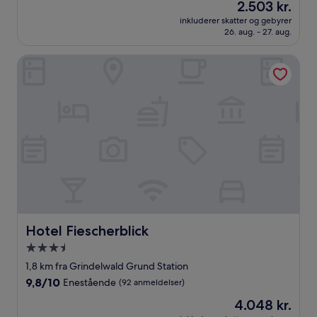
Prisen
2.503 kr.
af
er
10,
inkluderer skatter og gebyrer
2.503 kr.
26. aug. - 27. aug.
Fantastisk,
(764
anmeldelser)
Hotel Fiescherblick
Hotel Fiescherblick
Hotel Fiescherblick
3.5-
stjernet
1,8 km fra Grindelwald Grund Station
overnatningssted
9.8
9,8/10
Enestående
(92 anmeldelser)
ud
Prisen
4.048 kr.
af
er