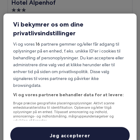
Hotel Alpenhof
Hotel Alpenhof
3.0-
stjernet
1,1 km fra Grindelwald Grund Station
overnatningssted
Vi bekymrer os om dine
9.4
9,4/10
Enestående
(1.001 anmeldelser)
ud
privatlivsindstillinger
Prisen
2.427 kr.
af
er
10,
inkluderer skatter og gebyrer
Vi og vores
16
partnere gemmer og/eller får adgang til
2.427 kr.
16. aug. - 17. aug.
Enestående,
oplysninger på en enhed, f.eks. unikke ID'er i cookies til
(1.001
behandling af personoplysninger. Du kan acceptere eller
anmeldelser)
Parkhotel Schoenegg
administrere dine valg ved at klikke herunder eller til
enhver tid på siden om privatlivspolitik. Disse valg
signaleres til vores partnere og påvirker ikke
browsingdata.
Vi og vores partnere behandler data for at levere:
Bruge præcise geografiske placeringsoplysninger. Aktivt scanne
enhedskarakteristika til identifikation. Opbevare og/eller tilgå
oplysninger på en enhed. Tilpasset annoncering og indhold,
annoncerings- og indholdsmåling, målgruppeundersøgelser og
udvikling af tjenester.
Liste over partnere (leverandører)
Parkhotel Schoenegg
Parkhotel Schoenegg
Jeg accepterer