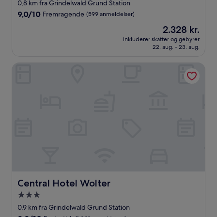
stjernet
0,8 km fra Grindelwald Grund Station
overnatningssted
9.0
9,0/10
Fremragende
(599 anmeldelser)
ud
Prisen
2.328 kr.
af
er
10,
inkluderer skatter og gebyrer
2.328 kr.
22. aug. - 23. aug.
Fremragende,
(599
anmeldelser)
Central Hotel Wolter
Central Hotel Wolter
Central Hotel Wolter
3.0-
stjernet
0,9 km fra Grindelwald Grund Station
overnatningssted