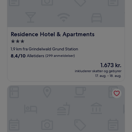
Residence Hotel & Apartments
Residence Hotel & Apartments
3.0-
stjernet
1,9 km fra Grindelwald Grund Station
overnatningssted
8.4
8,4/10
Alletiders
(299 anmeldelser)
ud
Prisen
1.673 kr.
af
er
10,
inkluderer skatter og gebyrer
1.673 kr.
17. aug. - 18. aug.
Alletiders,
(299
anmeldelser)
Youth Hostel Grindelwald