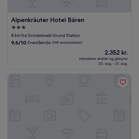
Alpenkräuter Hotel Bären
Alpenkräuter Hotel Bären
3.0-
stjernet
8 km fra Grindelwald Grund Station
overnatningssted
9.6
9,6/10
Enestående
(149 anmeldelser)
ud
Prisen
2.352 kr.
af
er
10,
inkluderer skatter og gebyrer
2.352 kr.
20. aug. - 21. aug.
Enestående,
(149
anmeldelser)
Maya Caprice Boutique Hotel & Spa