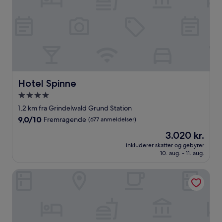
Hotel Spinne
Hotel Spinne
4.0-
stjernet
1,2 km fra Grindelwald Grund Station
overnatningssted
9.0
9,0/10
Fremragende
(677 anmeldelser)
ud
Prisen
3.020 kr.
af
er
10,
inkluderer skatter og gebyrer
3.020 kr.
10. aug. - 11. aug.
Fremragende,
(677
anmeldelser)
Romantik Hotel Schweizerhof