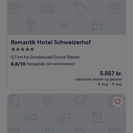
Romantik Hotel Schweizerhof
Romantik Hotel Schweizerhof
5.0-
stjernet
0,7 km fra Grindelwald Grund Station
overnatningssted
8.8
8,8/10
Fantastisk
(124 anmeldelser)
ud
Prisen
5.557 kr.
af
er
10,
inkluderer skatter og gebyrer
5.557 kr.
8. aug. - 9. aug.
Fantastisk,
(124
anmeldelser)
Residence Hotel & Apartments