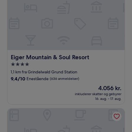
Eiger Mountain & Soul Resort
Eiger Mountain & Soul Resort
4.0-
stjernet
1,1 km fra Grindelwald Grund Station
overnatningssted
9.4
9,4/10
Enestående
(636 anmeldelser)
ud
Prisen
4.056 kr.
af
er
10,
inkluderer skatter og gebyrer
4.056 kr.
16. aug. - 17. aug.
Enestående,
(636
anmeldelser)
Hotel Spinne