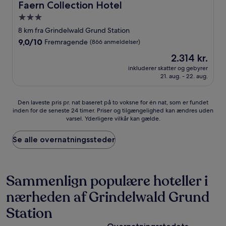
Faern Collection Hotel
3.0-
stjernet
8 km fra Grindelwald Grund Station
overnatningssted
9.0
9,0/10
Fremragende
(866 anmeldelser)
ud
Prisen
2.314 kr.
af
er
10,
inkluderer skatter og gebyrer
2.314 kr.
21. aug. - 22. aug.
Fremragende,
(866
anmeldelser)
Den
Den laveste pris pr. nat baseret på to voksne for én nat, som er fundet
inden for de seneste 24 timer. Priser og tilgængelighed kan ændres uden
laveste
varsel. Yderligere vilkår kan gælde.
pris
pr.
nat
Se alle overnatningssteder
baseret
på
to
voksne
Sammenlign populære hoteller i
for
nærheden af Grindelwald Grund
én
nat,
Station
som
er