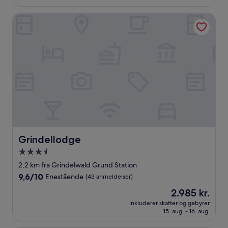
(380
anmeldelser)
Grindellodge
Grindellodge
Grindellodge
3.5-
stjernet
2,2 km fra Grindelwald Grund Station
overnatningssted
9.6
9,6/10
Enestående
(43 anmeldelser)
ud
Prisen
2.985 kr.
af
er
10,
inkluderer skatter og gebyrer
2.985 kr.
15. aug. - 16. aug.
Enestående,
(43