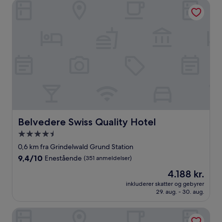
anmeldelser)
Belvedere Swiss Quality Hotel
Belvedere Swiss Quality Hotel
Belvedere Swiss Quality Hotel
4.5-
stjernet
0,6 km fra Grindelwald Grund Station
overnatningssted
9.4
9,4/10
Enestående
(351 anmeldelser)
ud
Prisen
4.188 kr.
af
er
10,
inkluderer skatter og gebyrer
4.188 kr.
29. aug. - 30. aug.
Enestående,
(351
anmeldelser)
Sunstar Hotel Grindelwald