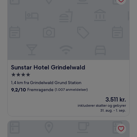
Sunstar Hotel Grindelwald
Sunstar Hotel Grindelwald
4.0-
stjernet
1,4 km fra Grindelwald Grund Station
overnatningssted
9.2
9,2/10
Fremragende
(1.007 anmeldelser)
ud
Prisen
3.511 kr.
af
er
10,
inkluderer skatter og gebyrer
3.511 kr.
31. aug. - 1. sep.
Fremragende,
(1.007
anmeldelser)
Eiger Mountain & Soul Resort