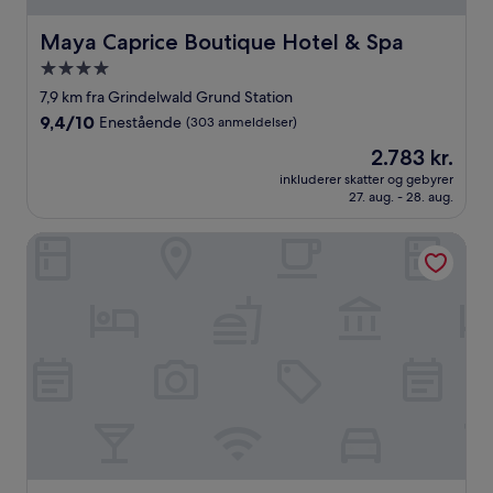
Maya Caprice Boutique Hotel & Spa
Maya Caprice Boutique Hotel & Spa
4.0-
stjernet
7,9 km fra Grindelwald Grund Station
overnatningssted
9.4
9,4/10
Enestående
(303 anmeldelser)
ud
Prisen
2.783 kr.
af
er
10,
inkluderer skatter og gebyrer
2.783 kr.
27. aug. - 28. aug.
Enestående,
(303
anmeldelser)
Hotel Falken