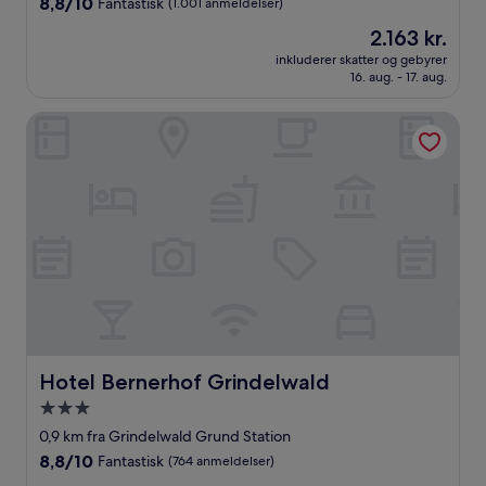
8.8
8,8/10
Fantastisk
(1.001 anmeldelser)
ud
Prisen
2.163 kr.
af
er
10,
inkluderer skatter og gebyrer
2.163 kr.
16. aug. - 17. aug.
Fantastisk,
(1.001
anmeldelser)
Hotel Bernerhof Grindelwald
Hotel Bernerhof Grindelwald
Hotel Bernerhof Grindelwald
3.0-
stjernet
0,9 km fra Grindelwald Grund Station
overnatningssted
8.8
8,8/10
Fantastisk
(764 anmeldelser)
ud