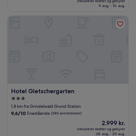
10,
inkluderer skatter og gebyrer
4.048 kr.
9. aug. - 10. aug.
Enestående,
(92
anmeldelser)
Hotel Gletschergarten
Hotel Gletschergarten
Hotel Gletschergarten
3.0-
stjernet
1,8 km fra Grindelwald Grund Station
overnatningssted
9.6
9,6/10
Enestående
(380 anmeldelser)
ud
Prisen
2.999 kr.
af
er
10,
inkluderer skatter og gebyrer
2.999 kr.
28. aug. - 29. aug.
Enestående,