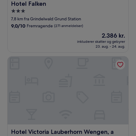
Hotel Falken
Hotel Falken
3.0-
stjernet
7,8 km fra Grindelwald Grund Station
overnatningssted
9.0
9,0/10
Fremragende
(271 anmeldelser)
ud
Prisen
2.386 kr.
af
er
10,
inkluderer skatter og gebyrer
2.386 kr.
23. aug. - 24. aug.
Fremragende,
(271
anmeldelser)
Hotel Victoria Lauberhorn Wengen, a Faern Collection Hot
Hotel Victoria Lauberhorn Wengen, a Faern Collection H
Hotel Victoria Lauberhorn Wengen, a