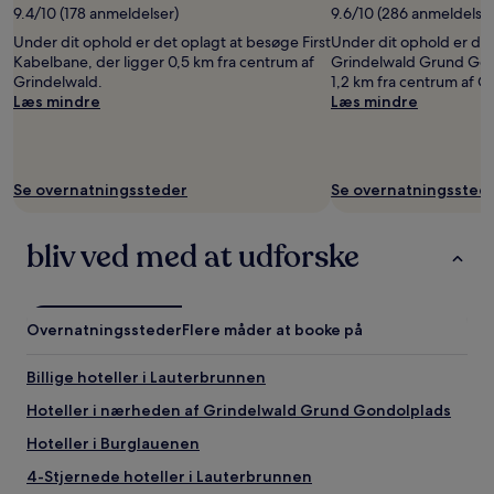
9.4/10 (178 anmeldelser)
9.6/10 (286 anmeldelser
Under dit ophold er det oplagt at besøge First
Under dit ophold er de
Kabelbane, der ligger 0,5 km fra centrum af
Grindelwald Grund Gond
Grindelwald.
1,2 km fra centrum af G
Læs mindre
Læs mindre
Se overnatningssteder
Se overnatningssted
bliv ved med at udforske
Overnatningssteder
Flere måder at booke på
Billige hoteller i Lauterbrunnen
Hoteller i nærheden af Grindelwald Grund Gondolplads
Hoteller i Burglauenen
4-Stjernede hoteller i Lauterbrunnen