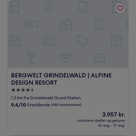
anmeldelser)
BERGWELT GRINDELWALD | ALPINE DESIGN RESORT
BERGWELT GRINDELWALD | ALPINE DESIGN RESORT
BERGWELT GRINDELWALD | ALPINE
DESIGN RESORT
4.5-
stjernet
1,3 km fra Grindelwald Grund Station
overnatningssted
9.4
9,4/10
Enestående
(689 anmeldelser)
ud
Prisen
3.957 kr.
af
er
10,
inkluderer skatter og gebyrer
3.957 kr.
16. aug. - 17. aug.
Enestående,
(689