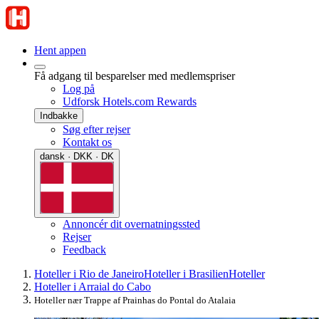
Hent appen
Få adgang til besparelser med medlemspriser
Log på
Udforsk Hotels.com Rewards
Indbakke
Søg efter rejser
Kontakt os
dansk · DKK · DK
Annoncér dit overnatningssted
Rejser
Feedback
Hoteller i Rio de Janeiro
Hoteller i Brasilien
Hoteller
Hoteller i Arraial do Cabo
Hoteller nær Trappe af Prainhas do Pontal do Atalaia