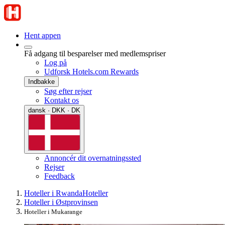
Hent appen
Få adgang til besparelser med medlemspriser
Log på
Udforsk Hotels.com Rewards
Indbakke
Søg efter rejser
Kontakt os
dansk · DKK · DK
Annoncér dit overnatningssted
Rejser
Feedback
Hoteller i Rwanda
Hoteller
Hoteller i Østprovinsen
Hoteller i Mukarange