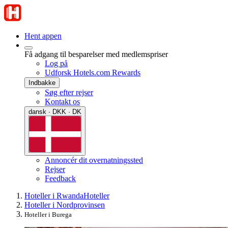
Hent appen
Få adgang til besparelser med medlemspriser
Log på
Udforsk Hotels.com Rewards
Indbakke
Søg efter rejser
Kontakt os
dansk · DKK · DK
Annoncér dit overnatningssted
Rejser
Feedback
Hoteller i Rwanda
Hoteller
Hoteller i Nordprovinsen
Hoteller i Burega