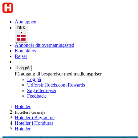
Åbn appen
DKK
•
Annoncér dit overnatningssted
Kontakt os
Rejser
Log på
Få adgang til besparelser med medlemspriser
Log på
Udforsk Hotels.com Rewards
Søg efter rejser
Feedback
Hoteller
Hoteller i Guanaja
Hoteller i Bay-øerne
Hoteller i Honduras
Hoteller