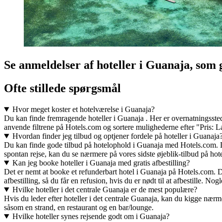
Se anmeldelser af hoteller i Guanaja, som 
Ofte stillede spørgsmål
Hvor meget koster et hotelværelse i Guanaja?
Du kan finde fremragende hoteller i Guanaja . Her er overnatningssteder
anvende filtrene på Hotels.com og sortere mulighederne efter "Pris: La
Hvordan finder jeg tilbud og optjener fordele på hoteller i Guanaja
Du kan finde gode tilbud på hotelophold i Guanaja med Hotels.com. Det
spontan rejse, kan du se nærmere på vores sidste øjeblik-tilbud på hote
Kan jeg booke hoteller i Guanaja med gratis afbestilling?
Det er nemt at booke et refunderbart hotel i Guanaja på Hotels.com. D
afbestilling, så du får en refusion, hvis du er nødt til at afbestille. N
Hvilke hoteller i det centrale Guanaja er de mest populære?
Hvis du leder efter hoteller i det centrale Guanaja, kan du kigge nær
såsom en strand, en restaurant og en bar/lounge.
Hvilke hoteller synes rejsende godt om i Guanaja?