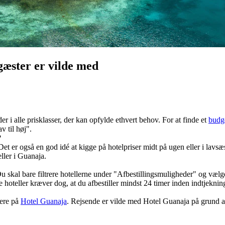
gæster er vilde med
 i alle prisklasser, der kan opfylde ethvert behov. For at finde et
budge
v til høj".
?
 er også en god idé at kigge på hotelpriser midt på ugen eller i lavsæs
ller i Guanaja.
u skal bare filtrere hotellerne under "Afbestillingsmuligheder" og vælge
ogle hoteller kræver dog, at du afbestiller mindst 24 timer inden indtjekni
mere på
Hotel Guanaja
. Rejsende er vilde med Hotel Guanaja på grund a