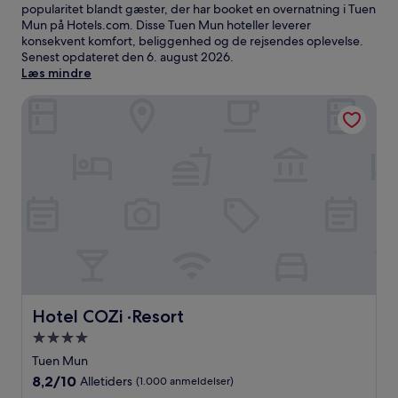
popularitet blandt gæster, der har booket en overnatning i Tuen
Mun på Hotels.com. Disse Tuen Mun hoteller leverer
konsekvent komfort, beliggenhed og de rejsendes oplevelse.
Senest opdateret den
6. august 2026
.
Læs mindre
Hotel COZi ·Resort
Hotel COZi ·Resort
Hotel COZi ·Resort
4.0-
stjernet
Tuen Mun
overnatningssted
8.2
8,2/10
Alletiders
(1.000 anmeldelser)
ud