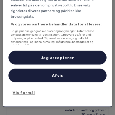
er
10,
inkluderer skatter og gebyrer
788 kr.
enhver tid på siden om privatlivspolitik. Disse valg
6. sep. - 7. sep.
Fantastisk,
signaleres til vores partnere og påvirker ikke
(1.002
anmeldelser)
Regal Airport Hotel
browsingdata.
Vi og vores partnere behandler data for at levere:
Bruge præcise geografiske placeringsoplysninger. Aktivt scanne
enhedskarakteristika til identifikation. Opbevare og/eller tilgå
oplysninger på en enhed. Tilpasset annoncering og indhold,
annoncerings- og indholdsmåling, målgruppeundersøgelser og
udvikling af tjenester.
Liste over partnere (leverandører)
Jeg accepterer
Afvis
Regal Airport Hotel
Regal Airport Hotel
5.0-
stjernet
Chek Lap Kok
Vis formål
overnatningssted
8.2
8,2/10
Alletiders
(3.000 anmeldelser)
ud
Prisen
969 kr.
af
er
10,
inkluderer skatter og gebyrer
969 kr.
20. aug. - 21. aug.
Alletiders,