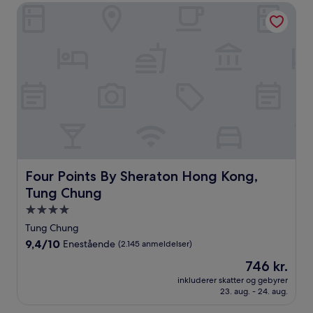
anmeldelser)
Four Points By Sheraton Hong Kong, Tung Chung
Four Points By Sheraton Hong Kong, Tung Chung
Four Points By Sheraton Hong Kong,
Tung Chung
4.0-
stjernet
Tung Chung
overnatningssted
9.4
9,4/10
Enestående
(2.145 anmeldelser)
ud
Prisen
746 kr.
af
er
10,
inkluderer skatter og gebyrer
746 kr.
23. aug. - 24. aug.
Enestående,
(2.145