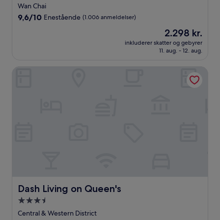
stjernet
Wan Chai
overnatningssted
9.6
9,6/10
Enestående
(1.006 anmeldelser)
ud
Prisen
2.298 kr.
af
er
10,
inkluderer skatter og gebyrer
2.298 kr.
11. aug. - 12. aug.
Enestående,
(1.006
anmeldelser)
Dash Living on Queen's
Dash Living on Queen's
Dash Living on Queen's
3.5-
stjernet
Central & Western District