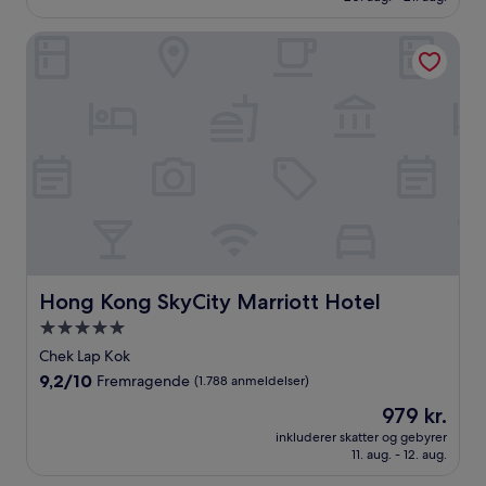
(3.000
anmeldelser)
Hong Kong SkyCity Marriott Hotel
Hong Kong SkyCity Marriott Hotel
Hong Kong SkyCity Marriott Hotel
5.0-
stjernet
Chek Lap Kok
overnatningssted
9.2
9,2/10
Fremragende
(1.788 anmeldelser)
ud
Prisen
979 kr.
af
er
10,
inkluderer skatter og gebyrer
979 kr.
11. aug. - 12. aug.
Fremragende,
(1.788