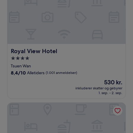
Royal View Hotel
Royal View Hotel
4.0-
stjernet
Tsuen Wan
overnatningssted
8.4
8,4/10
Alletiders
(1.001 anmeldelser)
ud
Prisen
530 kr.
af
er
10,
inkluderer skatter og gebyrer
530 kr.
1. sep. - 2. sep.
Alletiders,
(1.001
anmeldelser)
Disney Explorers Lodge