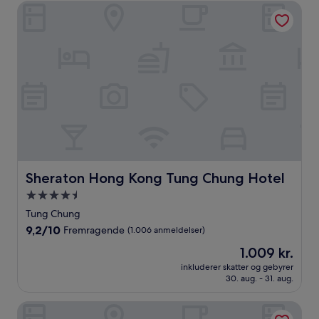
anmeldelser)
Sheraton Hong Kong Tung Chung Hotel
Sheraton Hong Kong Tung Chung Hotel
Sheraton Hong Kong Tung Chung Hotel
4.5-
stjernet
Tung Chung
overnatningssted
9.2
9,2/10
Fremragende
(1.006 anmeldelser)
ud
Prisen
1.009 kr.
af
er
10,
inkluderer skatter og gebyrer
1.009 kr.
30. aug. - 31. aug.
Fremragende,
(1.006
anmeldelser)
Novotel Citygate Hong Kong