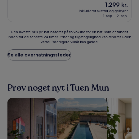
Prisen
1.299 kr.
af
er
10,
inkluderer skatter og gebyrer
1.299 kr.
1. sep. - 2. sep.
Fremragende,
(1.292
anmeldelser)
Den
Den laveste pris pr. nat baseret på to voksne for én nat, som er fundet
inden for de seneste 24 timer. Priser og tilgængelighed kan ændres uden
laveste
varsel. Yderligere vilkår kan gælde.
pris
pr.
nat
Se alle overnatningssteder
baseret
på
to
voksne
for
Prøv noget nyt i Tuen Mun
én
nat,
som
Søg efter kæledyrsvenlige overnatningssteder
Søg efter overnatningssteder med 
Søg efter lejl
er
fundet
inden
for
de
seneste
24