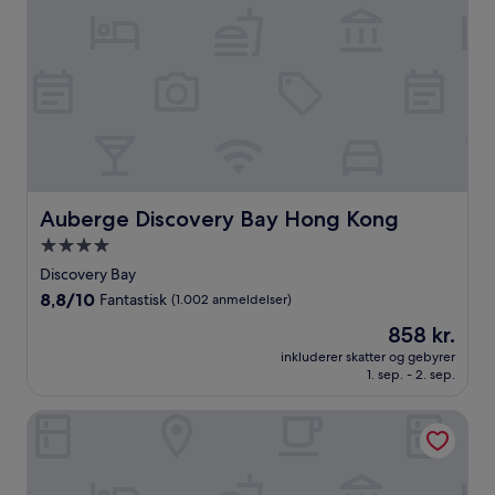
Auberge Discovery Bay Hong Kong
Auberge Discovery Bay Hong Kong
4.0-
stjernet
Discovery Bay
overnatningssted
8.8
8,8/10
Fantastisk
(1.002 anmeldelser)
ud
Prisen
858 kr.
af
er
10,
inkluderer skatter og gebyrer
858 kr.
1. sep. - 2. sep.
Fantastisk,
(1.002
anmeldelser)
Royal View Hotel