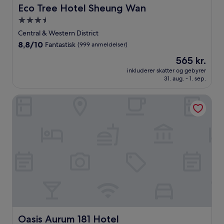
Eco Tree Hotel Sheung Wan
Eco Tree Hotel Sheung Wan
3.5-
stjernet
Central & Western District
overnatningssted
8.8
8,8/10
Fantastisk
(999 anmeldelser)
ud
Prisen
565 kr.
af
er
10,
inkluderer skatter og gebyrer
565 kr.
31. aug. - 1. sep.
Fantastisk,
(999
anmeldelser)
Oasis Aurum 181 Hotel
Oasis Aurum 181 Hotel
Oasis Aurum 181 Hotel