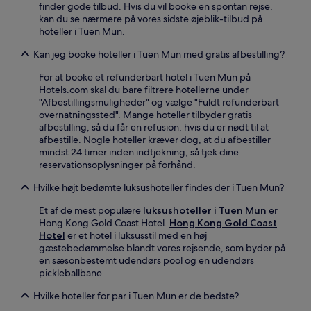
finder gode tilbud. Hvis du vil booke en spontan rejse,
kan du se nærmere på vores sidste øjeblik-tilbud på
hoteller i Tuen Mun.
Kan jeg booke hoteller i Tuen Mun med gratis afbestilling?
For at booke et refunderbart hotel i Tuen Mun på
Hotels.com skal du bare filtrere hotellerne under
"Afbestillingsmuligheder" og vælge "Fuldt refunderbart
overnatningssted". Mange hoteller tilbyder gratis
afbestilling, så du får en refusion, hvis du er nødt til at
afbestille. Nogle hoteller kræver dog, at du afbestiller
mindst 24 timer inden indtjekning, så tjek dine
reservationsoplysninger på forhånd.
Hvilke højt bedømte luksushoteller findes der i Tuen Mun?
Et af de mest populære
luksushoteller i Tuen Mun
er
Hong Kong Gold Coast Hotel.
Hong Kong Gold Coast
Hotel
er et hotel i luksusstil med en høj
gæstebedømmelse blandt vores rejsende, som byder på
en sæsonbestemt udendørs pool og en udendørs
pickleballbane.
Hvilke hoteller for par i Tuen Mun er de bedste?