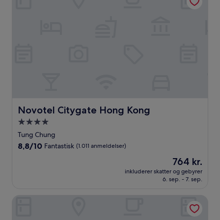
Novotel Citygate Hong Kong
Novotel Citygate Hong Kong
4.0-
stjernet
Tung Chung
overnatningssted
8.8
8,8/10
Fantastisk
(1.011 anmeldelser)
ud
Prisen
764 kr.
af
er
10,
inkluderer skatter og gebyrer
764 kr.
6. sep. - 7. sep.
Fantastisk,
(1.011
anmeldelser)
Auberge Discovery Bay Hong Kong