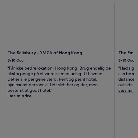
The Salisbury - YMCA of Hong Kong
The Emper
The Salisbury - YMCA of Hong Kong
The Empe
8/10
God
8/10
God
"Får ikke bedre lokation i Hong Kong. Brug endelig de
"Had s goo
ekstra penge på et værelse med udsigt til havnen.
can be som
Det er alle pengene værd. Rent og pænt hotel,
distance t
hjælpsomt personale. Lidt slidt her og der, men
outside t
bestemt et godt hotel."
Læs mind
Læs mindre