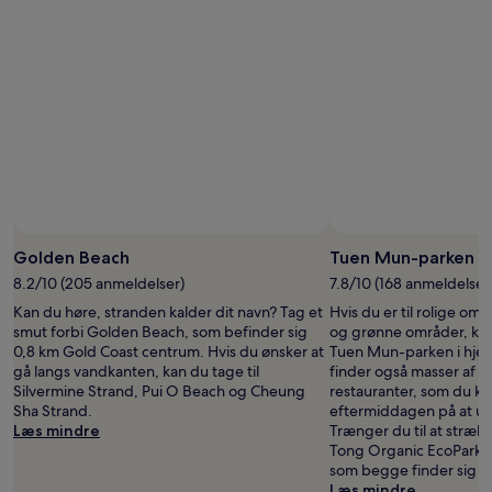
Golden Beach
Tuen Mun-parken
8.2/10 (205 anmeldelser)
7.8/10 (168 anmeldelser
Kan du høre, stranden kalder dit navn? Tag et
Hvis du er til rolige o
smut forbi Golden Beach, som befinder sig
og grønne områder, kan d
0,8 km Gold Coast centrum. Hvis du ønsker at
Tuen Mun-parken i hjer
gå langs vandkanten, kan du tage til
finder også masser af 
Silvermine Strand, Pui O Beach og Cheung
restauranter, som du k
Sha Strand.
eftermiddagen på at u
Læs mindre
Trænger du til at strækk
Tong Organic EcoPark o
som begge finder sig i
Læs mindre