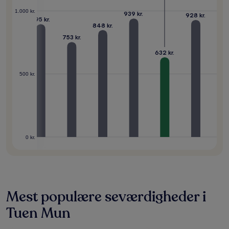
1.000 kr.
939 kr.
928 kr.
895 kr.
848 kr.
807 kr.
753 kr.
632 kr.
500 kr.
0 kr.
Mest populære seværdigheder i
Tuen Mun