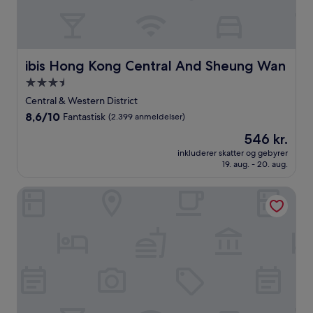
ibis Hong Kong Central And Sheung Wan
ibis Hong Kong Central And Sheung Wan
3.5-
stjernet
Central & Western District
overnatningssted
8.6
8,6/10
Fantastisk
(2.399 anmeldelser)
ud
Prisen
546 kr.
af
er
10,
inkluderer skatter og gebyrer
546 kr.
19. aug. - 20. aug.
Fantastisk,
(2.399
anmeldelser)
Regala Skycity Hotel by Regal Hotels