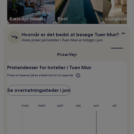
timer.
Priser
og
Kæledyr tilladt
Pool
Lejlighedsho
tilgængelighed
kan
ændres
Hvornår
Hvornår er det bedst at besøge Tuen Mun?
uden
er
Vores priser på hoteller i Tuen Mun er billigst i juni
varsel.
det
Yderligere
bedst
vilkår
at
Priser
Vejr
besøge
kan
Tuen
gælde.
Pristendenser for hoteller i Tuen Mun
Mun?
Prisen er baseret på en enkelt nat for to rejsende
Se overnatningssteder i juni
januar
februar
marts
april
maj
juni
juli