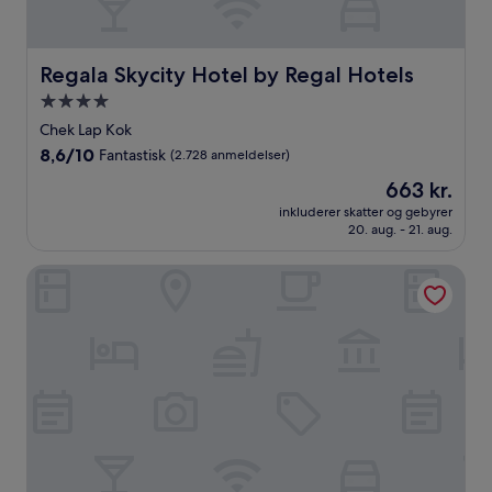
Regala Skycity Hotel by Regal Hotels
Regala Skycity Hotel by Regal Hotels
4.0-
stjernet
Chek Lap Kok
overnatningssted
8.6
8,6/10
Fantastisk
(2.728 anmeldelser)
ud
Prisen
663 kr.
af
er
10,
inkluderer skatter og gebyrer
663 kr.
20. aug. - 21. aug.
Fantastisk,
(2.728
anmeldelser)
Butterfly on Wellington, Central