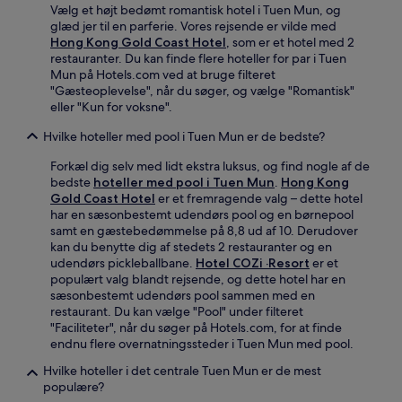
Vælg et højt bedømt romantisk hotel i Tuen Mun, og
glæd jer til en parferie. Vores rejsende er vilde med
Hong Kong Gold Coast Hotel
, som er et hotel med 2
restauranter. Du kan finde flere hoteller for par i Tuen
Mun på Hotels.com ved at bruge filteret
"Gæsteoplevelse", når du søger, og vælge "Romantisk"
eller "Kun for voksne".
Hvilke hoteller med pool i Tuen Mun er de bedste?
Forkæl dig selv med lidt ekstra luksus, og find nogle af de
bedste
hoteller med pool i Tuen Mun
.
Hong Kong
Gold Coast Hotel
er et fremragende valg – dette hotel
har en sæsonbestemt udendørs pool og en børnepool
samt en gæstebedømmelse på 8,8 ud af 10. Derudover
kan du benytte dig af stedets 2 restauranter og en
udendørs pickleballbane.
Hotel COZi ·Resort
er et
populært valg blandt rejsende, og dette hotel har en
sæsonbestemt udendørs pool sammen med en
restaurant. Du kan vælge "Pool" under filteret
"Faciliteter", når du søger på Hotels.com, for at finde
endnu flere overnatningssteder i Tuen Mun med pool.
Hvilke hoteller i det centrale Tuen Mun er de mest
populære?