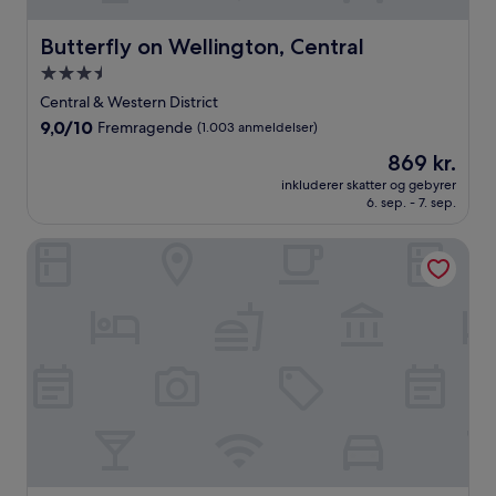
Butterfly on Wellington, Central
Butterfly on Wellington, Central
3.5-
stjernet
Central & Western District
overnatningssted
9.0
9,0/10
Fremragende
(1.003 anmeldelser)
ud
Prisen
869 kr.
af
er
10,
inkluderer skatter og gebyrer
869 kr.
6. sep. - 7. sep.
Fremragende,
(1.003
anmeldelser)
Eco Tree Hotel Sheung Wan