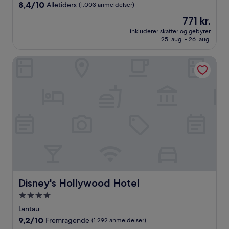
overnatningssted
8.4
8,4/10
Alletiders
(1.003 anmeldelser)
ud
Prisen
771 kr.
af
er
10,
inkluderer skatter og gebyrer
771 kr.
25. aug. - 26. aug.
Alletiders,
(1.003
anmeldelser)
Disney's Hollywood Hotel
Disney's Hollywood Hotel
Disney's Hollywood Hotel
4.0-
stjernet
Lantau
overnatningssted
9.2
9,2/10
Fremragende
(1.292 anmeldelser)
ud