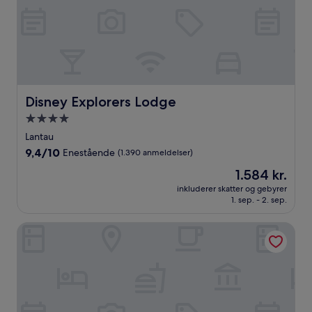
Disney Explorers Lodge
Disney Explorers Lodge
4.0-
stjernet
Lantau
overnatningssted
9.4
9,4/10
Enestående
(1.390 anmeldelser)
ud
Prisen
1.584 kr.
af
er
10,
inkluderer skatter og gebyrer
1.584 kr.
1. sep. - 2. sep.
Enestående,
(1.390
anmeldelser)
Motto by Hilton Hong Kong Soho