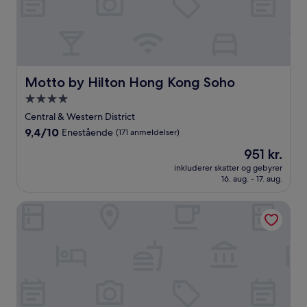
Motto by Hilton Hong Kong Soho
Motto by Hilton Hong Kong Soho
4.0-
stjernet
Central & Western District
overnatningssted
9.4
9,4/10
Enestående
(171 anmeldelser)
ud
Prisen
951 kr.
af
er
10,
inkluderer skatter og gebyrer
951 kr.
16. aug. - 17. aug.
Enestående,
(171
anmeldelser)
ibis Hong Kong Central And Sheung Wan