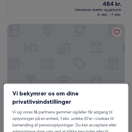
Prisen
484 kr.
af
er
10,
inkluderer skatter og gebyrer
484 kr.
6. sep. - 7. sep.
Alletiders,
(1.000
anmeldelser)
Hong Kong Gold Coast Hotel
Vi bekymrer os om dine
Hong Kong Gold Coast Hotel
Hong Kong Gold Coast Hotel
privatlivsindstillinger
4.5-
stjernet
So Kwun Wat
Vi og vores
16
partnere gemmer og/eller får adgang til
overnatningssted
8.8
8,8/10
oplysninger på en enhed, f.eks. unikke ID'er i cookies til
Fantastisk
(1.002 anmeldelser)
ud
behandling af personoplysninger. Du kan acceptere eller
Prisen
788 kr.
af
administrere dine valg ved at klikke herunder eller til