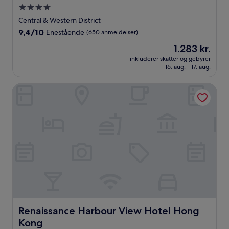
4.0-
stjernet
Central & Western District
overnatningssted
9.4
9,4/10
Enestående
(650 anmeldelser)
ud
Prisen
1.283 kr.
af
er
10,
inkluderer skatter og gebyrer
1.283 kr.
16. aug. - 17. aug.
Enestående,
(650
anmeldelser)
Renaissance Harbour View Hotel Hong Kong
Renaissance Harbour View Hotel Hong Kong
Renaissance Harbour View Hotel Hong
Kong