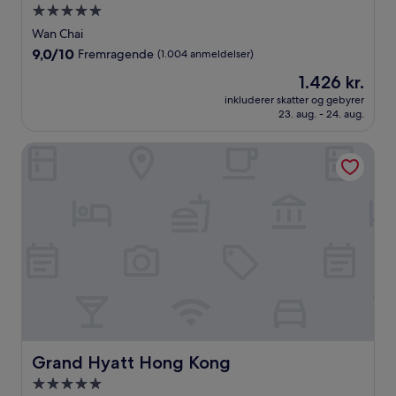
5.0-
stjernet
Wan Chai
overnatningssted
9.0
9,0/10
Fremragende
(1.004 anmeldelser)
ud
Prisen
1.426 kr.
af
er
10,
inkluderer skatter og gebyrer
1.426 kr.
23. aug. - 24. aug.
Fremragende,
(1.004
anmeldelser)
Grand Hyatt Hong Kong
Grand Hyatt Hong Kong
Grand Hyatt Hong Kong
5.0-