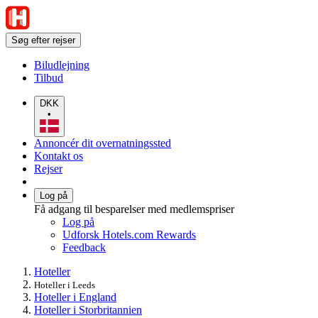
Søg efter rejser
Biludlejning
Tilbud
DKK
•
Annoncér dit overnatningssted
Kontakt os
Rejser
Log på
Få adgang til besparelser med medlemspriser
Log på
Udforsk Hotels.com Rewards
Feedback
Hoteller
Hoteller i Leeds
Hoteller i England
Hoteller i Storbritannien