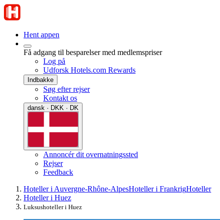
Hent appen
Få adgang til besparelser med medlemspriser
Log på
Udforsk Hotels.com Rewards
Indbakke
Søg efter rejser
Kontakt os
dansk · DKK · DK
Annoncér dit overnatningssted
Rejser
Feedback
Hoteller i Auvergne-Rhône-Alpes
Hoteller i Frankrig
Hoteller
Hoteller i Huez
Luksushoteller i Huez