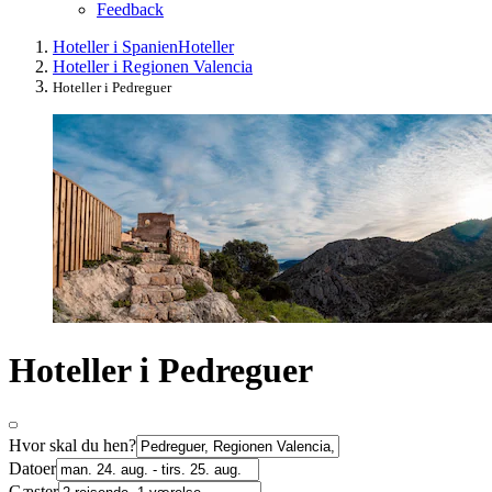
Feedback
Hoteller i Spanien
Hoteller
Hoteller i Regionen Valencia
Hoteller i Pedreguer
Hoteller i Pedreguer
Hvor skal du hen?
Datoer
Gæster