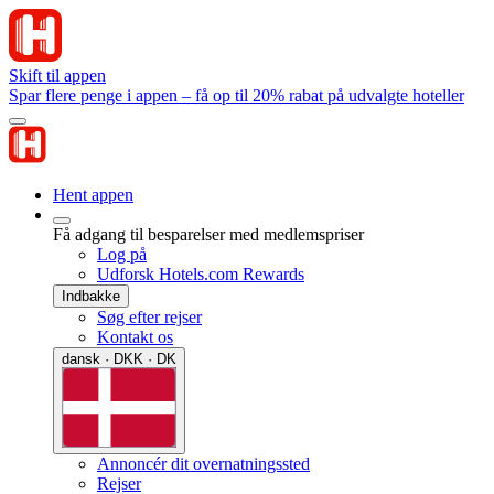
Skift til appen
Spar flere penge i appen – få op til 20% rabat på udvalgte hoteller
Hent appen
Få adgang til besparelser med medlemspriser
Log på
Udforsk Hotels.com Rewards
Indbakke
Søg efter rejser
Kontakt os
dansk · DKK · DK
Annoncér dit overnatningssted
Rejser