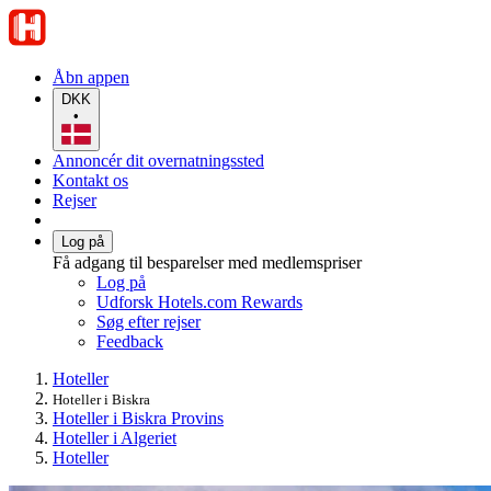
Åbn appen
DKK
•
Annoncér dit overnatningssted
Kontakt os
Rejser
Log på
Få adgang til besparelser med medlemspriser
Log på
Udforsk Hotels.com Rewards
Søg efter rejser
Feedback
Hoteller
Hoteller i Biskra
Hoteller i Biskra Provins
Hoteller i Algeriet
Hoteller