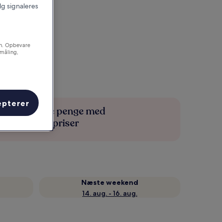
alg signaleres
on. Opbevare
småling,
epterer
Spar flere penge med
medlemspriser
Næste weekend
14. aug. - 16. aug.