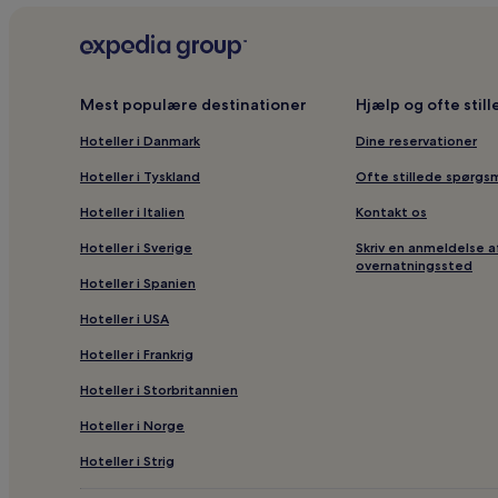
Hoteller med køkken i Svaneke
Kæledyrsvenlige hoteller i Balka
2-Stjernede hoteller i Balka
Mest populære destinationer
Hjælp og ofte stil
2-Stjernede hoteller i Svaneke
Hoteller i Danmark
Dine reservationer
Hoteller i nærheden af Pernille Bülow Glasdesign
Hoteller i Tyskland
Ofte stillede spørgs
Hoteller med parkering i Svaneke
Hoteller i Italien
Kontakt os
Hoteller i nærheden af Hullehavn Strand
Hoteller i Sverige
Skriv en anmeldelse a
Billige hoteller i Balka
overnatningssted
Hoteller i Spanien
2-Stjernede hoteller i Balka Strand
Hoteller i USA
Hoteller i Balka Strand
Hoteller i Frankrig
Kæledyrsvenlige hoteller i Svaneke
Hoteller i Storbritannien
Hoteller i Langedeby
Hoteller i nærheden af Sct. Povls Kirke
Hoteller i Norge
Hoteller i Nexø
Hoteller i Strig
Hoteller i nærheden af Ringborgen Rispebjerg