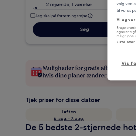
valg ved a
2 rejsende, 1 værelse
til vores 
Jeg skal på forretningsrejse
Vi og vor
Bruge præcis
Søg
og/eller til
målgruppeund
Liste over
Vis f
Muligheder for gratis afbestilling,
hvis dine planer ændrer sig
Tjek priser for disse datoer
I aften
6. aug. - 7. aug.
De 5 bedste 2-stjernede hote