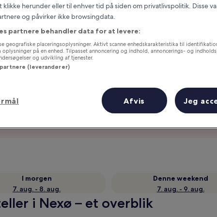
t klikke herunder eller til enhver tid på siden om privatlivspolitik. Disse v
partnere og påvirker ikke browsingdata.
es partnere behandler data for at levere:
e geografiske placeringsoplysninger. Aktivt scanne enhedskarakteristika til identifikati
gå oplysninger på en enhed. Tilpasset annoncering og indhold, annoncerings- og indhold
ersøgelser og udvikling af tjenester.
 partnere (leverandører)
ormål
Afvis
Jeg acc
Optjen fordele for hver overnatning
I morgen
Denne weekend
7. aug. - 8. aug.
7. aug. - 9. aug.
ller i Nexø – et overblik