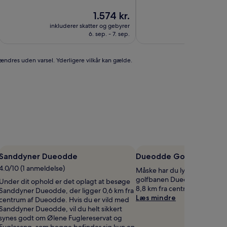
Prisen
1.574 kr.
er
inkluderer skatter og gebyrer
inkluderer ska
1.574 kr.
6. sep. - 7. sep.
5
 ændres uden varsel. Yderligere vilkår kan gælde.
Sanddyner Dueodde
Dueodde Golfbane
4.0/10 (1 anmeldelse)
Måske har du lyst til at træne
golfbanen Dueodde Golfbane
Under dit ophold er det oplagt at besøge
8,8 km fra centrum af Nexø.
Sanddyner Dueodde, der ligger 0,6 km fra
Læs mindre
centrum af Dueodde. Hvis du er vild med
Sanddyner Dueodde, vil du helt sikkert
synes godt om Ølene Fuglereservat og
Fuglesang, som begge befinder sig kun en