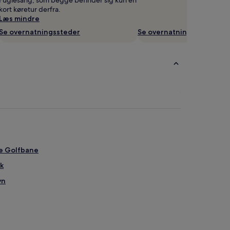
kort køretur derfra.
Læs mindre
Se overnatningssteder
Se overnatningssteder
e Golfbane
k
vn
ramik
Strand