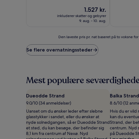
af
10,
Prisen
1.527 kr.
Enestående,
er
inkluderer skatter og gebyrer
(1
1.527 kr.
9. aug. - 10. aug.
anmeldelse)
Den
Den laveste pris pr. nat baseret på to voksne fo
laveste
pris
Se flere overnatningssteder
pr.
nat
baseret
på
to
Mest populære seværdighede
voksne
for
én
Dueodde Strand
Balka Strand
nat,
9.0/10 (34 anmeldelser)
8.6/10 (12 anme
som
er
Uanset om du ønsker leder efter slebne
Hvis du er vild
fundet
glasstykker i sandet, eller du ønsker at
kan du eventuel
inden
nyde solnedgangen, så er Dueodde Strand
Strand, der be
for
et sted, du kan besøge, der befinder sig
centrum. Nyd 
de
8,1 km fra centrum af Nexø. Nyd
på Dueodde St
seneste
solnedgangen ved kysten på Balka Strand.
Læs mindre