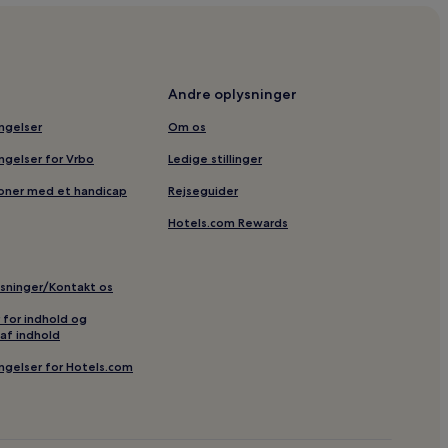
Paradis Keramik
ng
ø
Andre oplysninger
Kirke
ingelser
Om os
ingelser for Vrbo
Ledige stillinger
ebæk
soner med et handicap
Rejseguider
Hotels.com Rewards
uglereservat
esgårdshaven
ysninger/Kontakt os
dde
r for indhold og
 Andersen Nexøs Mindestuer
af indhold
r Inge & Peter Fitzner
ingelser for Hotels.com
ogebæk
aerkstedet Aarsdale Molle