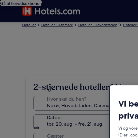
Gå til hovedsektionen
Hoteller
Hoteller i Danmark
Hoteller i Hovedstaden
Hoteller
2-stjernede hoteller i Nexø
Hvor skal du hen?
Vi b
priva
Datoer
tor. 20. aug. - fre. 21. aug.
Vi og vor
ID'er i co
Gæster