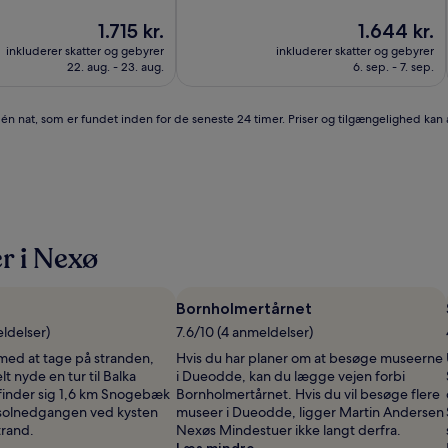
Prisen
Prisen
1.715 kr.
1.644 kr.
er
er
inkluderer skatter og gebyrer
inkluderer skatter og gebyrer
1.715 kr.
1.644 kr.
22. aug. - 23. aug.
6. sep. - 7. sep.
r én nat, som er fundet inden for de seneste 24 timer. Priser og tilgængelighed kan
r i Nexø
Bornholmertårnet
ldelser)
7.6/10 (4 anmeldelser)
 med at tage på stranden,
Hvis du har planer om at besøge museerne
t nyde en tur til Balka
i Dueodde, kan du lægge vejen forbi
finder sig 1,6 km Snogebæk
Bornholmertårnet. Hvis du vil besøge flere
solnedgangen ved kysten
museer i Dueodde, ligger Martin Andersen
rand.
Nexøs Mindestuer ikke langt derfra.
Læs mindre