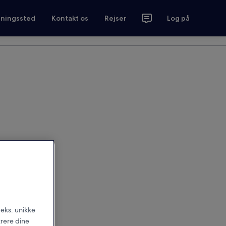
tningssted
Kontakt os
Rejser
Log på
.eks. unikke
trere dine