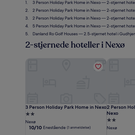
3 Person Holiday Park Home in Nexo
— 2-stjernet hot
2 Person Holiday Park Home in Nexo
— 2-stjernet hotel
2 Person Holiday Park Home in Nexo
— 2-stjernet hotel
5 Person Holiday Park Home in Nexo
— 2-stjernet hotel
Danland Ro Golf Houses
— 2.5-stjernet hotel i Gudhje
2-stjernede hoteller i Nexø
3 Person Holiday Park Home in Nexo
2 Person Hol
3 Person Holiday Park Home in Nexo
2 Person Hol
3 Person Holiday Park Home in Nexo
2 Person Ho
Nexo
2.0-
2.0-
stjernet
Nexø
stjernet
overnatningssted
10.0
10/10
Enestående
(1 anmeldelse)
Nexø
ud
overnatning