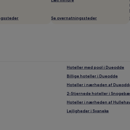
ngssteder
Se overnatningssteder
Hoteller med pool i Dueodde
Billige hoteller i Dueodde
Hoteller i nærheden af Dueodd
2-Stjernede hoteller i Snogebæ
Hoteller i nærheden af Hulleha
Lejligheder i Svaneke
Hoteller i nærheden af Jans Ke
Hoteller med parkering i Balka 