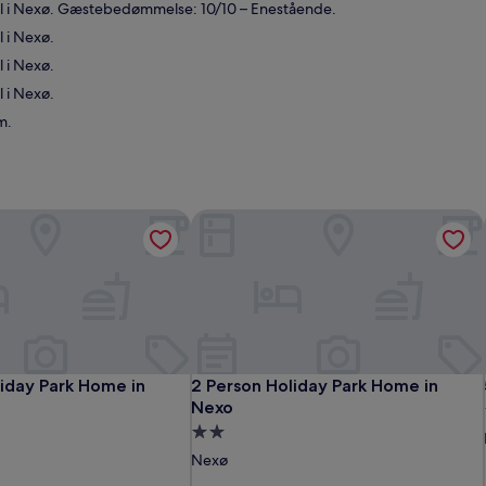
el i Nexø. Gæstebedømmelse: 10/10 – Enestående.
 i Nexø.
 i Nexø.
 i Nexø.
m.
iday Park Home in Nexo
2 Person Holiday Park Home in Nexo
iday Park Home in Nexo
2 Person Holiday Park Home in Nexo
liday Park Home in
2 Person Holiday Park Home in
Nexo
2.0-
stjernet
Nexø
ssted
overnatningssted