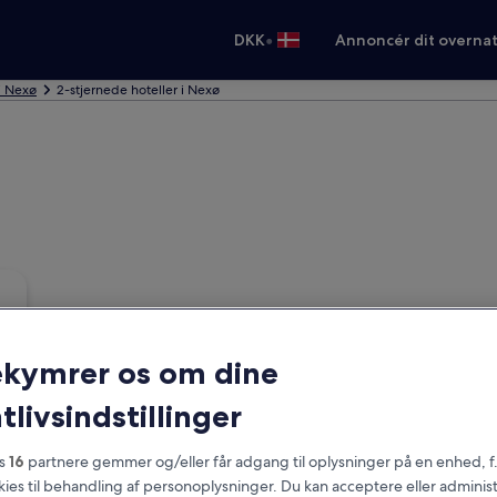
•
DKK
Annoncér dit overna
 i Nexø
2-stjernede hoteller i Nexø
ekymrer os om dine
tlivsindstillinger
es
16
partnere gemmer og/eller får adgang til oplysninger på en enhed, f
okies til behandling af personoplysninger. Du kan acceptere eller adminis