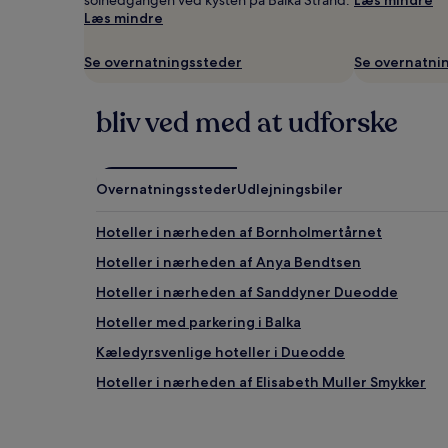
24
Læs mindre
timer.
Priser
Se overnatningssteder
Se overnatni
og
tilgængelighed
kan
bliv ved med at udforske
ændres
uden
varsel.
Yderligere
Overnatningssteder
Udlejningsbiler
vilkår
kan
gælde.
Hoteller i nærheden af Bornholmertårnet
Hoteller i nærheden af Anya Bendtsen
Hoteller i nærheden af Sanddyner Dueodde
Hoteller med parkering i Balka
Kæledyrsvenlige hoteller i Dueodde
Hoteller i nærheden af Elisabeth Muller Smykker
Hoteller i nærheden af Pernille Bülow Glasværk
Hoteller i Kannikegærdet