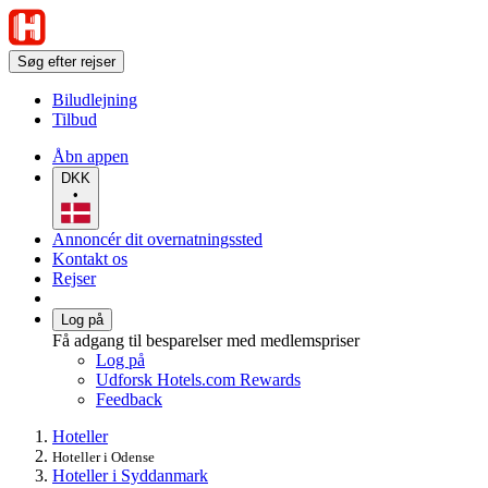
Søg efter rejser
Biludlejning
Tilbud
Åbn appen
DKK
•
Annoncér dit overnatningssted
Kontakt os
Rejser
Log på
Få adgang til besparelser med medlemspriser
Log på
Udforsk Hotels.com Rewards
Feedback
Hoteller
Hoteller i Odense
Hoteller i Syddanmark