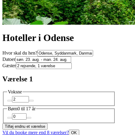
Hoteller i Odense
Hvor skal du hen?
Datoer
Gæster
Værelse 1
Voksne
Børn
0 til 17 år
Tilføj endnu et værelse
Vil du booke mere end 8 værelser?
OK